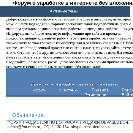
Форум о заработке в интернете без вложени
денег.
Активные темы
Добро пожаловать на форум о заработке и работе в интернете, на котором
можно найти подходящий вариант дополнительной подработки на дому с
высоким доходом помимо основной работы, не вкладывая собственных ден
На форуме вы найдете полезную информацию про сайты и проекты,
предоставляющие удаленную работу и быстрый заработок в сети интернет,
также сможете участвовать в их обсуждении и оставлять свои отзывы. Есл
знаете, что определенный проект или сайт не платит, то указывайте в теме 
это лохотрон, чтобы другие пользователи не попались на развод. Вы смож
начать зарабатывать легкие деньги без вложений и регистрации уже сегодн
Создавайте новые темы, размещайте объявления со своими пригласительн
ссылками и первая прибыль не заставит себя долго ждать.
Форум о заработке в интернете
Форум
Участники
Правила
Поис
Регистрация
Войт
Объявление
ФОРУМ ПРОДАЕТСЯ! ПО ВОПРОСАМ ПРОДАЖИ ОБРАЩАТЬСЯ:
admin@forumbb.ru, ICQ: 1-130-134, skype: alex_derenchuk.