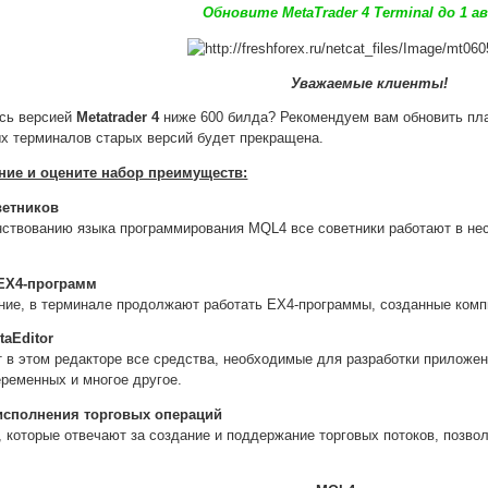
Обновите MetaTrader 4 Terminal до 1 а
Уважаемые клиенты!
есь версией
Metatrader 4
ниже 600 билда? Рекомендуем вам обновить пла
х терминалов старых версий будет прекращена.
ние и оцените набор преимуществ:
ветников
ствованию языка программирования MQL4 все советники работают в неск
 EX4-программ
ние, в терминале продолжают работать EX4-программы, созданные комп
taEditor
 в этом редакторе все средства, необходимые для разработки приложен
еременных и многое другое.
исполнения торговых операций
 которые отвечают за создание и поддержание торговых потоков, позво