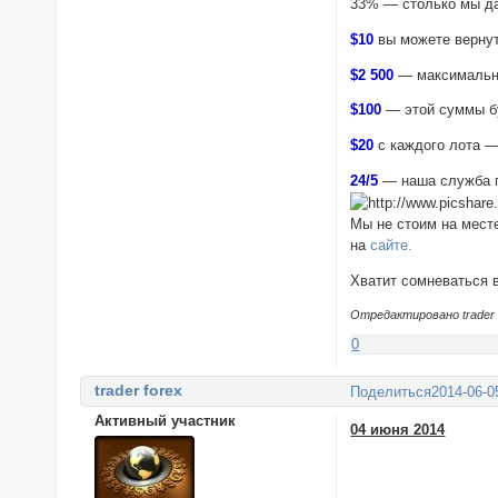
33% — столько мы да
$10
вы можете вернут
$2 500
— максимальна
$100
— этой суммы б
$20
с каждого лота —
24/5
— наша служба 
Мы не стоим на мест
на
сайте.
Хватит сомневаться 
Отредактировано trader f
0
trader forex
Поделиться
2014-06-0
Активный участник
04 июня 2014