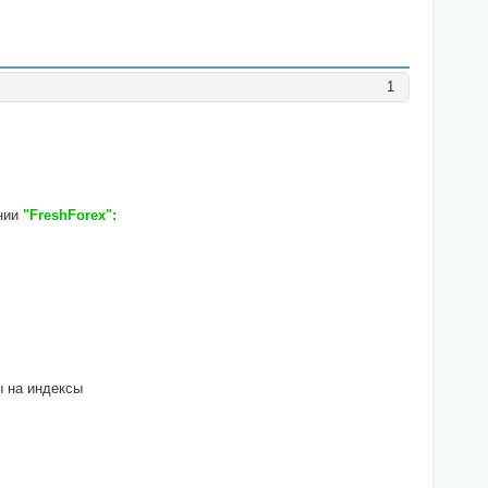
1
ании
"FreshForex":
ы на индексы