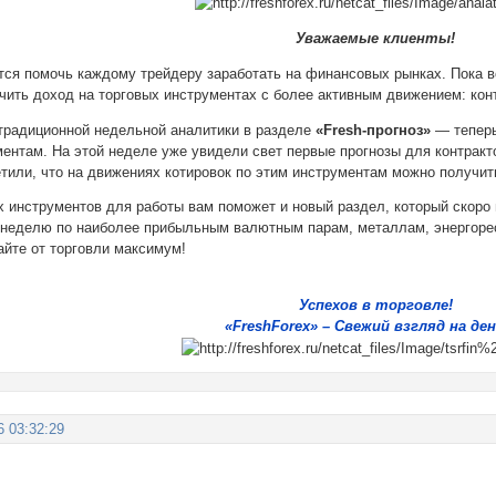
Уважаемые клиенты!
ся помочь каждому трейдеру заработать на финансовых рынках. Пока 
чить доход на торговых инструментах с более активным движением: кон
традиционной недельной аналитики в разделе
«Fresh-прогноз»
— теперь
ентам. На этой неделе уже увидели свет первые прогнозы для контракт
етили, что на движениях котировок по этим инструментам можно получи
 инструментов для работы вам поможет и новый раздел, который скоро 
а неделю по наиболее прибыльным валютным парам, металлам, энергор
айте от торговли максимум!
Успехов в торговле!
«FreshForex» – Свежий взгляд на ден
6 03:32:29