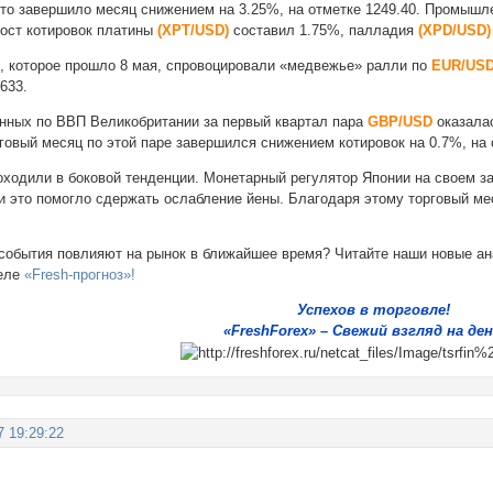
ото завершило месяц снижением на 3.25%, на отметке 1249.40. Промышл
рост котировок платины
(XPT/USD)
составил 1.75%, палладия
(XPD/USD)
, которое прошло 8 мая, спровоцировали «медвежье» ралли по
EUR/US
3633.
нных по ВВП Великобритании за первый квартал пара
GBP/USD
оказалас
говый месяц по этой паре завершился снижением котировок на 0.7%, на 
ходили в боковой тенденции. Монетарный регулятор Японии на своем за
 и это помогло сдержать ослабление йены. Благодаря этому торговый м
е события повлияют на рынок в ближайшее время? Читайте наши новые а
деле
«Fresh-прогноз»!
Успехов в торговле!
«FreshForex» – Свежий взгляд на ден
7 19:29:22