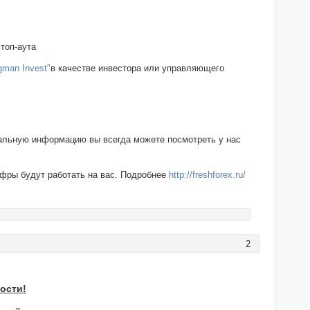
топ-аута
gman Invest"
в качестве инвестора или управляющего
уальную информацию вы всегда можете посмотреть у нас
ифры будут работать на вас. Подробнее
http://freshforex.ru/
2
ости!