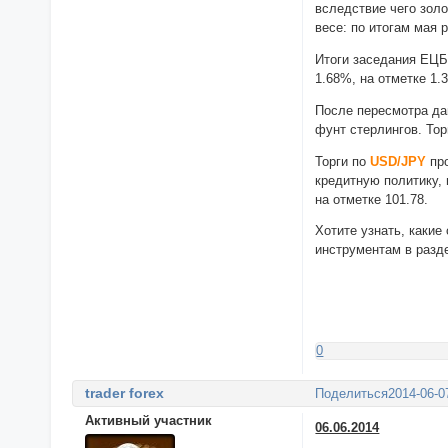
вследствие чего зол
весе: по итогам мая 
Итоги заседания ЕЦБ
1.68%, на отметке 1.
После пересмотра да
фунт стерлингов. Тор
Торги по
USD/JPY
про
кредитную политику,
на отметке 101.78.
Хотите узнать, каки
инструментам в раз
0
trader forex
Поделиться
2014-06-0
Активный участник
06.06.2014