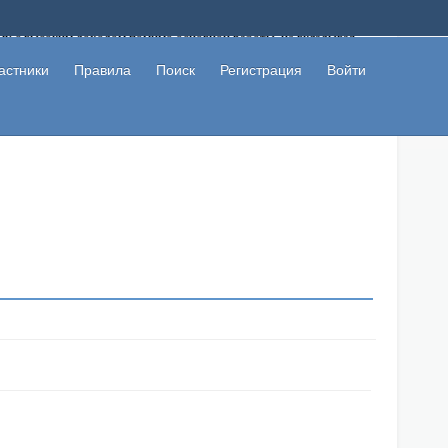
ому с высоким доходом помимо основной работы, не вкладывая
 в сети интернет, а также сможете участвовать в их обсуждении
льзователи не попались на развод. Вы сможете начать зарабатывать
астники
Правила
Поиск
Регистрация
Войти
 первая прибыль не заставит себя долго ждать.