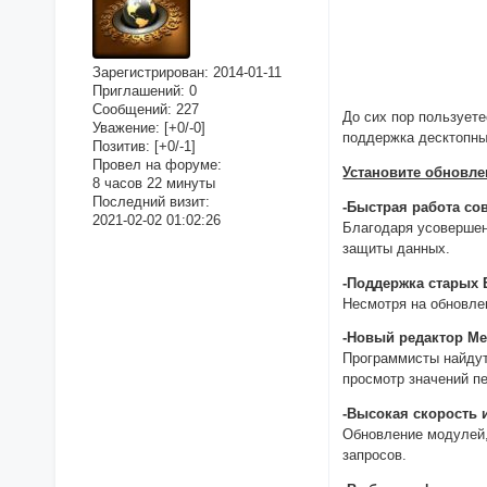
Зарегистрирован
: 2014-01-11
Приглашений:
0
Сообщений:
227
До сих пор пользует
Уважение:
[+0/-0]
поддержка десктопны
Позитив:
[+0/-1]
Провел на форуме:
Установите обновле
8 часов 22 минуты
Последний визит:
-Быстрая работа со
2021-02-02 01:02:26
Благодаря усовершен
защиты данных.
-Поддержка старых
Несмотря на обновле
-Новый редактор Me
Программисты найдут
просмотр значений п
-Высокая скорость 
Обновление модулей,
запросов.