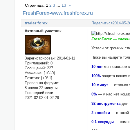
Страница:
1
2
3
…
13
»
FreshForex-www.freshforex.ru
trader forex
Поделиться
2014-05-2
Активный участник
FreshForex — свежи
Устали от громких сл
Ниже вы найдете тол
Зарегистрирован
: 2014-01-11
Приглашений:
0
10 лет
мы помогаем к
Сообщений:
227
Уважение:
[+0/-0]
100%
защита ваших 
Позитив:
[+0/-1]
Провел на форуме:
10 минут
— столько з
8 часов 22 минуты
Последний визит:
0%
— у нас нет коми
2021-02-02 01:02:26
92 инструмента
для 
2 копейки
— с такой
0,1 секунды
— самое