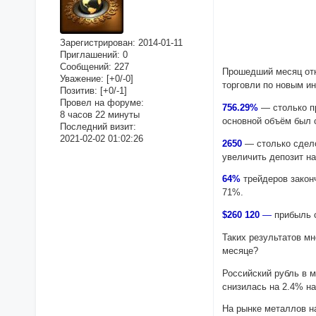
Зарегистрирован
: 2014-01-11
Приглашений:
0
Сообщений:
227
Прошедший месяц от
Уважение:
[+0/-0]
торговли по новым и
Позитив:
[+0/-1]
Провел на форуме:
756.29%
— столько п
8 часов 22 минуты
основной объём был 
Последний визит:
2021-02-02 01:02:26
2650
— столько сдел
увеличить депозит н
64%
трейдеров закон
71%.
$260 120
—
прибыль 
Таких результатов м
месяце?
Российский рубль в м
снизилась на 2.4% н
На рынке металлов н