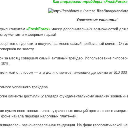
Как торговали трейдеры «FreshForex»
Уважаемые клиенты!
крыл клиентам
«FreshForex»
массу дополнительных возможностей для з
нструментам и мажорным парам!
роцентов от депозита получил за месяц самый прибыльный клиент. Он и
совершён по золоту.
ок за месяц совершил самый активный трейдер. Использование пипсово
а 10%.
чили май с плюсом — это доля клиентов, имеющих депозиты от $10 000
самого успешного трейдера.
ногие клиенты достигли благодаря фундаментальному анализу экономич
ае сумел восстановить часть утраченных позиций против своего америка
а фоне начала периода налоговых платежей.
аблюдалась разнонаправленная тенденция. На фоне геополитической н