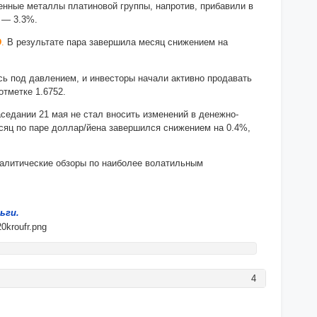
енные металлы платиновой группы, напротив, прибавили в
— 3.3%.
D
.
В результате пара завершила месяц снижением на
ь под давлением, и инвесторы начали активно продавать
отметке 1.6752.
седании 21 мая не стал вносить изменений в денежно-
есяц по паре доллар/йена завершился снижением на 0.4%,
налитические обзоры по наиболее волатильным
ьги.
4