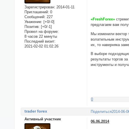
Зарегистрирован
: 2014-01-11
Приглашений:
0
Сообщений:
227
«FreshForex»
стремит
Уважение:
[+0/-0]
предлагаем вам полу
Позитив:
[+0/-1]
Провел на форуме:
Мы изменили вектор 
8 часов 22 минуты
волатильным инструм
Последний визит:
их, то наверняка зам
2021-02-02 01:02:26
В выборе подходящих
результаты торгов з
инструменты и получ
0
trader forex
Поделиться
2014-06-0
Активный участник
06.06.2014