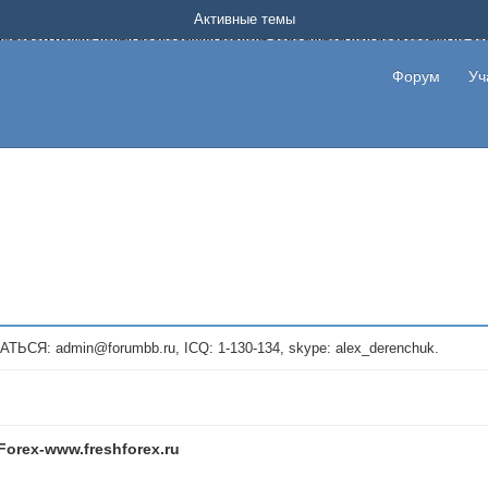
Форум о заработке в интернете без вложения денег.
Активные темы
на котором можно найти подходящий вариант дополнительной подработки на д
про сайты и проекты, предоставляющие удаленную работу и быстрый заработок
т или сайт не платит, то указывайте в теме что это лохотрон, чтобы другие по
Форум
Уч
те новые темы, размещайте объявления со своими пригласительными ссылками и
admin@forumbb.ru, ICQ: 1-130-134, skype: alex_derenchuk.
Forex-www.freshforex.ru