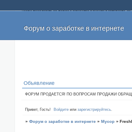
Добро пожаловать на форум о заработке и работе в интернете, 
собственных денег. На форуме вы найдете полезную информацию 
и оставлять свои отзывы. Если вы знаете, что определенный проек
легкие деньги без вложений и регистрации уже сегодня. Создавай
Форум о заработке в интернете
Объявление
ФОРУМ ПРОДАЕТСЯ! ПО ВОПРОСАМ ПРОДАЖИ ОБРАЩАТЬСЯ: 
Привет, Гость!
Войдите
или
зарегистрируйтесь
.
»
Форум о заработке в интернете
»
Мусор
»
Fresh