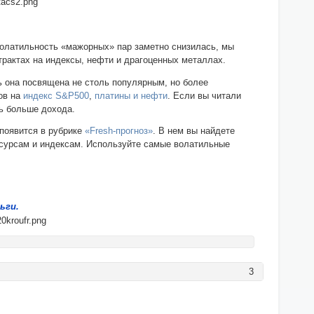
волатильность «мажорных» пар заметно снизилась, мы
трактах на индексы, нефти и драгоценных металлах.
 она посвящена не столь популярным, но более
ов на
индекс S&P500
,
платины и нефти
. Если вы читали
ть больше дохода.
появится в рубрике
«Fresh-прогноз»
. В нем вы найдете
есурсам и индексам. Используйте самые волатильные
ьги.
3