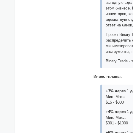
выгодную сдел
этом бизнесе. 
инвесторов, к
адекватную отд
ответ на банк
Проект Binary
распределить 
минимизироват
инструменты, 
Binary Trade 
Инвест-планы:
+3% через 1 д
Мин. Макс.
$15 - $300
+4% через 1 д
Мин. Макс.
$301 - $1000
+6% через 1 д