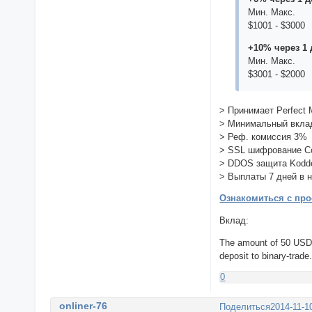
Мин. Макс.
$1001 - $3000
+10% через 1 
Мин. Макс.
$3001 - $2000
> Принимает Perfect 
> Минимальный вкла
> Реф. комиссия 3%
> SSL шифрование 
> DDOS защита Kodd
> Выплаты 7 дней в 
Ознакомиться с про
Вклад:
The amount of 50 USD
deposit to binary-trad
0
onliner-76
Поделиться
2014-11-1