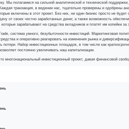
ку. Мы полагаемся на сильной аналитической и технической поддержки
Каждая транзакция, в ведении нас, тщательно проверены и одобрены ана
оторые включены в этот проект. Без них, ни один бизнес просто не буде
ачу от своих честно заработанных денег, а также возможность обеспечит
и, которые зарабатывают на средства вкладчиков и платят им копейки за
 Trade, система умного, безубыточности инвестиций. Маркетинговая пол
средства и оперативно реагировать на изменения рынка и диверсифика
ь потери. Набор инвестиционных площадок, в том числе как краткосроч
позволяет постоянно увеличивать наш капитализации.
- это многонациональный инвестиционный проект, давая финансовой свобо
ень
ень
ень