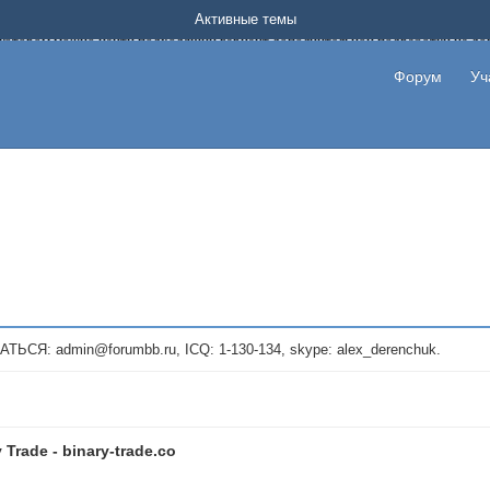
Форум о заработке в интернете без вложения денег.
Активные темы
на котором можно найти подходящий вариант дополнительной подработки на д
про сайты и проекты, предоставляющие удаленную работу и быстрый заработок
т или сайт не платит, то указывайте в теме что это лохотрон, чтобы другие по
Форум
Уч
те новые темы, размещайте объявления со своими пригласительными ссылками и
admin@forumbb.ru, ICQ: 1-130-134, skype: alex_derenchuk.
 Trade - binary-trade.co