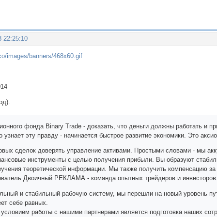
8 22:25:10
014
од):
онного фонда Binary Trade - доказать, что деньги должны работать и п
 узнает эту правду - начинается быстрое развитие экономики. Это акси
овых сделок доверять управление активами. Простыми словами - мы акк
ансовые инструменты с целью получения прибыли. Вы образуют стабиль
зучения теоретической информации. Мы также получить компенсацию за 
ователь Двоичный РЕКЛАМА - команда опытных трейдеров и инвесторов
льный и стабильный рабочую систему, мы перешли на новый уровень пу
еет себе равных.
условием работы с нашими партнерами является подготовка наших сот