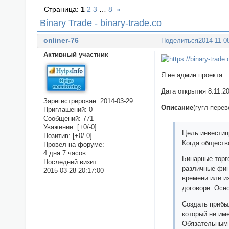
Страница:
1
2
3
…
8
»
Binary Trade - binary-trade.co
onliner-76
Поделиться
2014-11-0
Активный участник
Я не админ проекта.
Дата открытия 8.11.2
Зарегистрирован
: 2014-03-29
Описание
(гугл-перев
Приглашений:
0
Сообщений:
771
Уважение:
[+0/-0]
Цель инвестици
Позитив:
[+0/-0]
Когда общество
Провел на форуме:
4 дня 7 часов
Бинарные торг
Последний визит:
различные фин
2015-03-28 20:17:00
времени или и
договоре. Осн
Создать прибы
который не им
Обязательным 