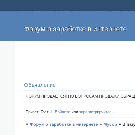
Добро пожаловать на форум о заработке и работе в интернете, 
собственных денег. На форуме вы найдете полезную информацию 
и оставлять свои отзывы. Если вы знаете, что определенный проек
легкие деньги без вложений и регистрации уже сегодня. Создавай
Форум о заработке в интернете
Объявление
ФОРУМ ПРОДАЕТСЯ! ПО ВОПРОСАМ ПРОДАЖИ ОБРАЩАТЬСЯ: 
Привет, Гость!
Войдите
или
зарегистрируйтесь
.
»
Форум о заработке в интернете
»
Мусор
»
Binary