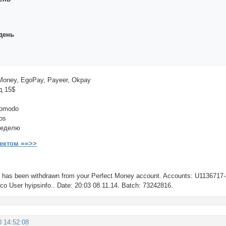
день
Money, EgoPay, Payeer, Okpay
д 15$
Comodo
os
неделю
ектом ==>>
 has been withdrawn from your Perfect Money account. Accounts: U1136717
e.co User hyipsinfo.. Date: 20:03 08.11.14. Batch: 73242816.
0 14:52:08