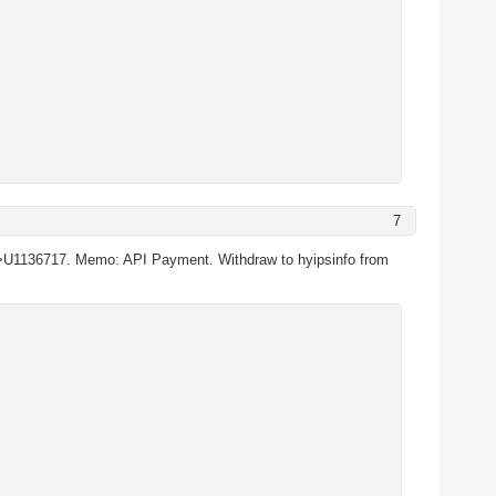
7
>U1136717. Memo: API Payment. Withdraw to hyipsinfo from