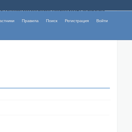
ому с высоким доходом помимо основной работы, не вкладывая
 в сети интернет, а также сможете участвовать в их обсуждении
льзователи не попались на развод. Вы сможете начать зарабатывать
астники
Правила
Поиск
Регистрация
Войти
 первая прибыль не заставит себя долго ждать.