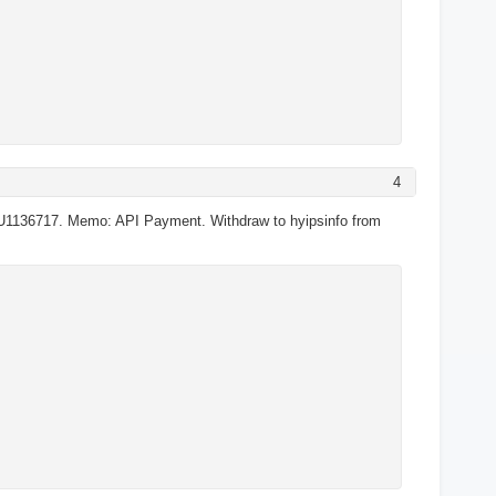
4
U1136717. Memo: API Payment. Withdraw to hyipsinfo from