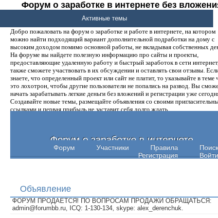
Форум о заработке в интернете без вложени
денег.
Активные темы
Добро пожаловать на форум о заработке и работе в интернете, на котором
можно найти подходящий вариант дополнительной подработки на дому с
высоким доходом помимо основной работы, не вкладывая собственных ден
На форуме вы найдете полезную информацию про сайты и проекты,
предоставляющие удаленную работу и быстрый заработок в сети интернет,
также сможете участвовать в их обсуждении и оставлять свои отзывы. Есл
знаете, что определенный проект или сайт не платит, то указывайте в теме 
это лохотрон, чтобы другие пользователи не попались на развод. Вы смож
начать зарабатывать легкие деньги без вложений и регистрации уже сегодн
Создавайте новые темы, размещайте объявления со своими пригласительн
ссылками и первая прибыль не заставит себя долго ждать.
Форум о заработке в интернете
Форум
Участники
Правила
Поис
Регистрация
Войт
Объявление
ФОРУМ ПРОДАЕТСЯ! ПО ВОПРОСАМ ПРОДАЖИ ОБРАЩАТЬСЯ:
admin@forumbb.ru, ICQ: 1-130-134, skype: alex_derenchuk.