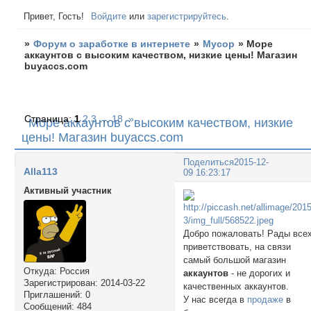
Привет, Гость!
Войдите
или
зарегистрируйтесь
.
»
Форум о заработке в интернете
»
Мусор
»
Море
аккаунтов с высоким качеством, низкие цены! Магазин
buyaccs.com
Страница:
1
2
3
…
18
»
Море аккаунтов с высоким качеством, низкие
цены! Магазин buyaccs.com
Поделиться
2015-12-
Alla113
09 16:23:17
Активный участник
Добро пожаловать! Рады все
приветствовать, на связи
самый большой магазин
Откуда:
Россия
аккаунтов
- не дорогих и
Зарегистрирован
: 2014-03-22
качественных аккаунтов.
Приглашений:
0
У нас всегда в
продаже
в
Сообщений:
484