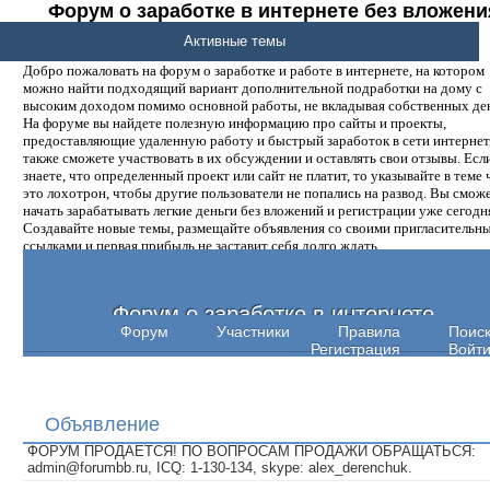
Форум о заработке в интернете без вложени
денег.
Активные темы
Добро пожаловать на форум о заработке и работе в интернете, на котором
можно найти подходящий вариант дополнительной подработки на дому с
высоким доходом помимо основной работы, не вкладывая собственных ден
На форуме вы найдете полезную информацию про сайты и проекты,
предоставляющие удаленную работу и быстрый заработок в сети интернет,
также сможете участвовать в их обсуждении и оставлять свои отзывы. Есл
знаете, что определенный проект или сайт не платит, то указывайте в теме 
это лохотрон, чтобы другие пользователи не попались на развод. Вы смож
начать зарабатывать легкие деньги без вложений и регистрации уже сегодн
Создавайте новые темы, размещайте объявления со своими пригласительн
ссылками и первая прибыль не заставит себя долго ждать.
Форум о заработке в интернете
Форум
Участники
Правила
Поис
Регистрация
Войт
Объявление
ФОРУМ ПРОДАЕТСЯ! ПО ВОПРОСАМ ПРОДАЖИ ОБРАЩАТЬСЯ:
admin@forumbb.ru, ICQ: 1-130-134, skype: alex_derenchuk.