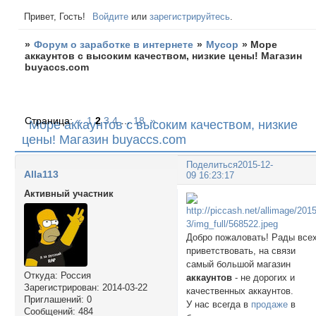
Привет, Гость!
Войдите
или
зарегистрируйтесь
.
»
Форум о заработке в интернете
»
Мусор
»
Море
аккаунтов с высоким качеством, низкие цены! Магазин
buyaccs.com
Страница:
«
1
2
3
4
…
18
»
Море аккаунтов с высоким качеством, низкие
цены! Магазин buyaccs.com
Поделиться
2015-12-
Alla113
09 16:23:17
Активный участник
Добро пожаловать! Рады все
приветствовать, на связи
самый большой магазин
Откуда:
Россия
аккаунтов
- не дорогих и
Зарегистрирован
: 2014-03-22
качественных аккаунтов.
Приглашений:
0
У нас всегда в
продаже
в
Сообщений:
484