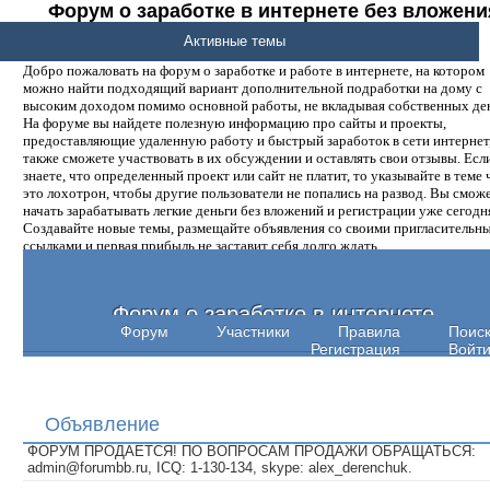
Форум о заработке в интернете без вложени
денег.
Активные темы
Добро пожаловать на форум о заработке и работе в интернете, на котором
можно найти подходящий вариант дополнительной подработки на дому с
высоким доходом помимо основной работы, не вкладывая собственных ден
На форуме вы найдете полезную информацию про сайты и проекты,
предоставляющие удаленную работу и быстрый заработок в сети интернет,
также сможете участвовать в их обсуждении и оставлять свои отзывы. Есл
знаете, что определенный проект или сайт не платит, то указывайте в теме 
это лохотрон, чтобы другие пользователи не попались на развод. Вы смож
начать зарабатывать легкие деньги без вложений и регистрации уже сегодн
Создавайте новые темы, размещайте объявления со своими пригласительн
ссылками и первая прибыль не заставит себя долго ждать.
Форум о заработке в интернете
Форум
Участники
Правила
Поис
Регистрация
Войт
Объявление
ФОРУМ ПРОДАЕТСЯ! ПО ВОПРОСАМ ПРОДАЖИ ОБРАЩАТЬСЯ:
admin@forumbb.ru, ICQ: 1-130-134, skype: alex_derenchuk.