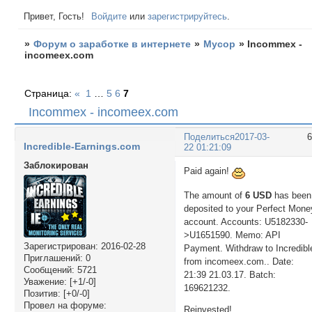
Привет, Гость!
Войдите
или
зарегистрируйтесь
.
»
Форум о заработке в интернете
»
Мусор
»
Incommex -
incomeex.com
Страница:
«
1
…
5
6
7
Incommex - incomeex.com
Поделиться
2017-03-
Incredible-Earnings.com
22 01:21:09
Заблокирован
Paid again!
The amount of
6 USD
has been
deposited to your Perfect Mone
account. Accounts: U5182330-
>U1651590. Memo: API
Зарегистрирован
: 2016-02-28
Payment. Withdraw to Incredibl
Приглашений:
0
from incomeex.com.. Date:
Сообщений:
5721
21:39 21.03.17. Batch:
Уважение:
[+1/-0]
169621232.
Позитив:
[+0/-0]
Провел на форуме:
Reinvested!