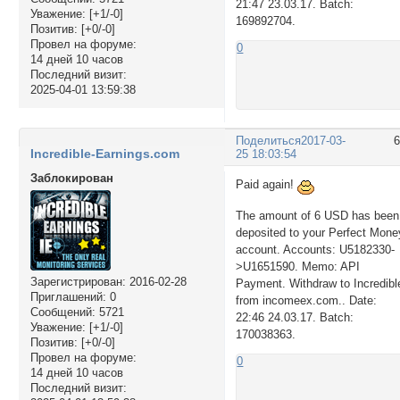
21:47 23.03.17. Batch:
Уважение:
[+1/-0]
169892704.
Позитив:
[+0/-0]
Провел на форуме:
0
14 дней 10 часов
Последний визит:
2025-04-01 13:59:38
Поделиться
2017-03-
Incredible-Earnings.com
25 18:03:54
Заблокирован
Paid again!
The amount of 6 USD has been
deposited to your Perfect Mone
account. Accounts: U5182330-
>U1651590. Memo: API
Зарегистрирован
: 2016-02-28
Payment. Withdraw to Incredibl
Приглашений:
0
from incomeex.com.. Date:
Сообщений:
5721
22:46 24.03.17. Batch:
Уважение:
[+1/-0]
170038363.
Позитив:
[+0/-0]
Провел на форуме:
0
14 дней 10 часов
Последний визит: