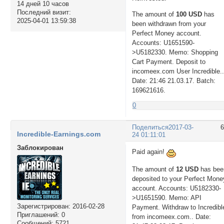
14 дней 10 часов
Последний визит:
The amount of
100 USD
has
2025-04-01 13:59:38
been withdrawn from your
Perfect Money account.
Accounts: U1651590-
>U5182330. Memo: Shopping
Cart Payment. Deposit to
incomeex.com User Incredible.
Date: 21:46 21.03.17. Batch:
169621616.
0
Поделиться
2017-03-
Incredible-Earnings.com
24 01:11:01
Заблокирован
Paid again!
The amount of
12 USD
has bee
deposited to your Perfect Mone
account. Accounts: U5182330-
>U1651590. Memo: API
Зарегистрирован
: 2016-02-28
Payment. Withdraw to Incredibl
Приглашений:
0
from incomeex.com.. Date:
Сообщений:
5721