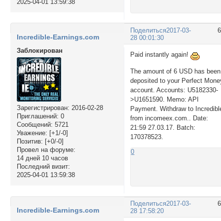
2025-04-01 13:59:38
Поделиться
2017-03-
Incredible-Earnings.com
28 00:01:30
Заблокирован
Paid instantly again!
The amount of 6 USD has been
deposited to your Perfect Mone
account. Accounts: U5182330-
>U1651590. Memo: API
Зарегистрирован
: 2016-02-28
Payment. Withdraw to Incredibl
Приглашений:
0
from incomeex.com.. Date:
Сообщений:
5721
21:59 27.03.17. Batch:
Уважение:
[+1/-0]
170378523.
Позитив:
[+0/-0]
Провел на форуме:
0
14 дней 10 часов
Последний визит:
2025-04-01 13:59:38
Поделиться
2017-03-
Incredible-Earnings.com
28 17:58:20