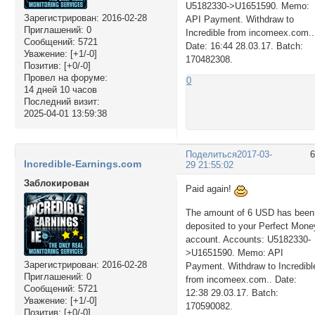
U5182330->U1651590. Memo:
Зарегистрирован
: 2016-02-28
API Payment. Withdraw to
Приглашений:
0
Incredible from incomeex.com..
Сообщений:
5721
Date: 16:44 28.03.17. Batch:
Уважение:
[+1/-0]
170482308.
Позитив:
[+0/-0]
Провел на форуме:
0
14 дней 10 часов
Последний визит:
2025-04-01 13:59:38
Поделиться
2017-03-
Incredible-Earnings.com
29 21:55:02
Заблокирован
Paid again!
The amount of 6 USD has been
deposited to your Perfect Mone
account. Accounts: U5182330-
>U1651590. Memo: API
Зарегистрирован
: 2016-02-28
Payment. Withdraw to Incredibl
Приглашений:
0
from incomeex.com.. Date:
Сообщений:
5721
12:38 29.03.17. Batch:
Уважение:
[+1/-0]
170590082.
Позитив:
[+0/-0]