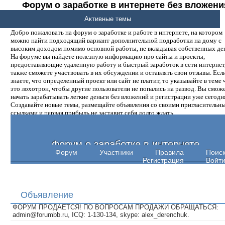
Форум о заработке в интернете без вложени
денег.
Активные темы
Добро пожаловать на форум о заработке и работе в интернете, на котором
можно найти подходящий вариант дополнительной подработки на дому с
высоким доходом помимо основной работы, не вкладывая собственных ден
На форуме вы найдете полезную информацию про сайты и проекты,
предоставляющие удаленную работу и быстрый заработок в сети интернет,
также сможете участвовать в их обсуждении и оставлять свои отзывы. Есл
знаете, что определенный проект или сайт не платит, то указывайте в теме 
это лохотрон, чтобы другие пользователи не попались на развод. Вы смож
начать зарабатывать легкие деньги без вложений и регистрации уже сегодн
Создавайте новые темы, размещайте объявления со своими пригласительн
ссылками и первая прибыль не заставит себя долго ждать.
Форум о заработке в интернете
Форум
Участники
Правила
Поис
Регистрация
Войт
Объявление
ФОРУМ ПРОДАЕТСЯ! ПО ВОПРОСАМ ПРОДАЖИ ОБРАЩАТЬСЯ:
admin@forumbb.ru, ICQ: 1-130-134, skype: alex_derenchuk.