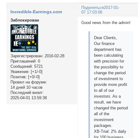
Поделиться
2017-01-
Incredible-Earnings.com
07 17:03:06
Заблокирован
Good news from the admin!
Dear Clients,
Our finance
department has
been calculating
Зарегистрирован
: 2016-02-28
Приглашений:
0
with precision for
Сообщений:
5721
the possibility to
Уважение:
[+1/-0]
change the period
Позитив:
[+0/-0]
of investment to
Провел на форуме:
provide more profit
14 дней 10 часов
to all of our
Последний визит:
investors. As a
2025-04-01 13:59:38
result, we have
changed the period
all of the
investment
packages.
XB-Trial: 2% daily
for 100 business