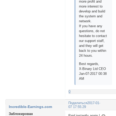
more profit and
more interest to
develop and build
the system and
network.
If you have any
questions, do not
hesitate to contact
our support staff,
and they will get
back to you within
24 hours.
Best regards,
X-Binary Ltd CEO
Jan-07-2017 00:38
AM
0
Поделиться
2017-01-
Incredible-Earnings.com
07 17:55:29
Заблокирован
Paid instantly again !