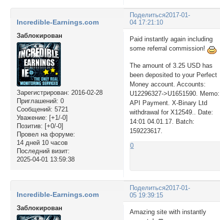
Поделиться
2017-01-
Incredible-Earnings.com
04 17:21:10
Заблокирован
Paid instantly again including
some referral commission!
The amount of 3.25 USD has
been deposited to your Perfect
Money account. Accounts:
Зарегистрирован
: 2016-02-28
U12296327->U1651590. Memo:
Приглашений:
0
API Payment. X-Binary Ltd
Сообщений:
5721
withdrawal for X12549.. Date:
Уважение:
[+1/-0]
14:01 04.01.17. Batch:
Позитив:
[+0/-0]
159223617.
Провел на форуме:
14 дней 10 часов
0
Последний визит:
2025-04-01 13:59:38
Поделиться
2017-01-
Incredible-Earnings.com
05 19:39:15
Заблокирован
Amazing site with instantly