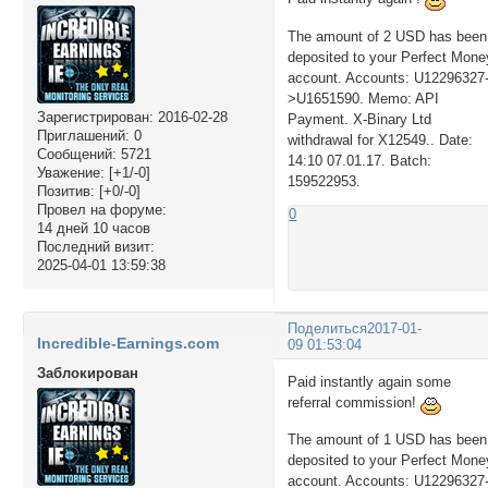
The amount of 2 USD has been
deposited to your Perfect Mone
account. Accounts: U12296327
>U1651590. Memo: API
Зарегистрирован
: 2016-02-28
Payment. X-Binary Ltd
Приглашений:
0
withdrawal for X12549.. Date:
Сообщений:
5721
14:10 07.01.17. Batch:
Уважение:
[+1/-0]
159522953.
Позитив:
[+0/-0]
Провел на форуме:
0
14 дней 10 часов
Последний визит:
2025-04-01 13:59:38
Поделиться
2017-01-
Incredible-Earnings.com
09 01:53:04
Заблокирован
Paid instantly again some
referral commission!
The amount of 1 USD has been
deposited to your Perfect Mone
account. Accounts: U12296327