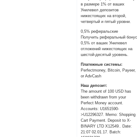
в размере 1% от ваших
Унилевел депозитов
нижестоящих на второй,
четвертый и пятый уровни.
0,5% реферальские
Получить реферальный бону
0,5% от ваших Унилевел
отложений нижестоящих на
шестой-десятый уровень.
Платежные системы:
Perfectmoney, Bitcoin, Payeer,
or AdvCash
Наш депозит:
The amount of 100 USD has
been withdrawn from your
Perfect Money account.
Accounts: U1651590-
>U12296327. Memo: Shopping
Cart Payment. Deposit to X-
BINARY LTD X12549.. Date:
21:07 02.01.17. Batch: