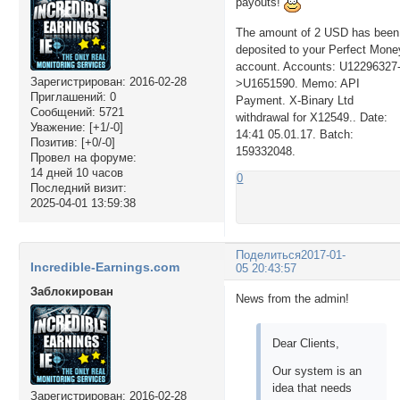
payouts!
The amount of 2 USD has been
deposited to your Perfect Mone
account. Accounts: U12296327
Зарегистрирован
: 2016-02-28
>U1651590. Memo: API
Приглашений:
0
Payment. X-Binary Ltd
Сообщений:
5721
withdrawal for X12549.. Date:
Уважение:
[+1/-0]
14:41 05.01.17. Batch:
Позитив:
[+0/-0]
159332048.
Провел на форуме:
14 дней 10 часов
0
Последний визит:
2025-04-01 13:59:38
Поделиться
2017-01-
Incredible-Earnings.com
05 20:43:57
Заблокирован
News from the admin!
Dear Clients,
Our system is an
idea that needs
Зарегистрирован
: 2016-02-28