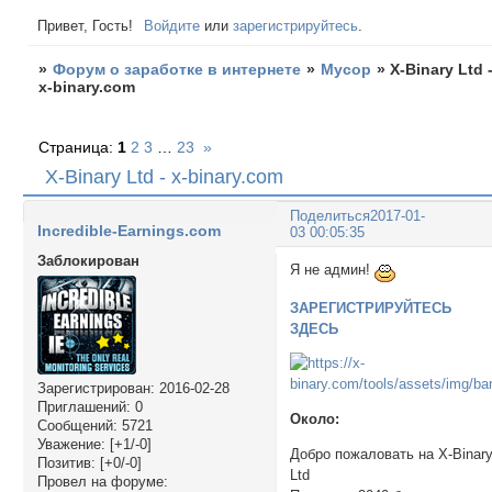
Привет, Гость!
Войдите
или
зарегистрируйтесь
.
»
Форум о заработке в интернете
»
Мусор
»
X-Binary Ltd 
x-binary.com
Страница:
1
2
3
…
23
»
X-Binary Ltd - x-binary.com
Поделиться
2017-01-
Incredible-Earnings.com
03 00:05:35
Заблокирован
Я не админ!
ЗАРЕГИСТРИРУЙТЕСЬ
ЗДЕСЬ
Зарегистрирован
: 2016-02-28
Приглашений:
0
Около:
Сообщений:
5721
Уважение:
[+1/-0]
Добро пожаловать на X-Binar
Позитив:
[+0/-0]
Ltd
Провел на форуме: