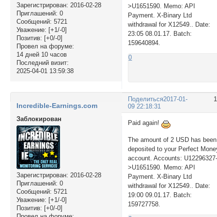
Зарегистрирован
: 2016-02-28
>U1651590. Memo: API
Приглашений:
0
Payment. X-Binary Ltd
Сообщений:
5721
withdrawal for X12549.. Date:
Уважение:
[+1/-0]
23:05 08.01.17. Batch:
Позитив:
[+0/-0]
159640894.
Провел на форуме:
14 дней 10 часов
0
Последний визит:
2025-04-01 13:59:38
Поделиться
2017-01-
Incredible-Earnings.com
09 22:18:31
Заблокирован
Paid again!
The amount of 2 USD has been
deposited to your Perfect Mone
account. Accounts: U12296327
>U1651590. Memo: API
Зарегистрирован
: 2016-02-28
Payment. X-Binary Ltd
Приглашений:
0
withdrawal for X12549.. Date:
Сообщений:
5721
19:00 09.01.17. Batch:
Уважение:
[+1/-0]
159727758.
Позитив:
[+0/-0]
Провел на форуме: