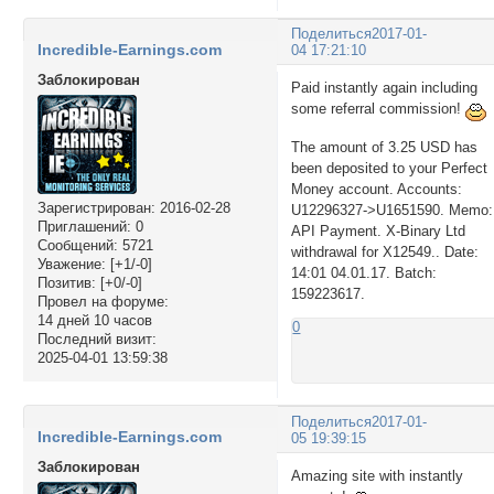
Поделиться
2017-01-
Incredible-Earnings.com
04 17:21:10
Заблокирован
Paid instantly again including
some referral commission!
The amount of 3.25 USD has
been deposited to your Perfect
Money account. Accounts:
Зарегистрирован
: 2016-02-28
U12296327->U1651590. Memo:
Приглашений:
0
API Payment. X-Binary Ltd
Сообщений:
5721
withdrawal for X12549.. Date:
Уважение:
[+1/-0]
14:01 04.01.17. Batch:
Позитив:
[+0/-0]
159223617.
Провел на форуме:
14 дней 10 часов
0
Последний визит:
2025-04-01 13:59:38
Поделиться
2017-01-
Incredible-Earnings.com
05 19:39:15
Заблокирован
Amazing site with instantly