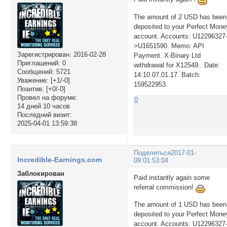
The amount of 2 USD has been
deposited to your Perfect Mone
account. Accounts: U12296327
>U1651590. Memo: API
Зарегистрирован
: 2016-02-28
Payment. X-Binary Ltd
Приглашений:
0
withdrawal for X12549.. Date:
Сообщений:
5721
14:10 07.01.17. Batch:
Уважение:
[+1/-0]
159522953.
Позитив:
[+0/-0]
Провел на форуме:
0
14 дней 10 часов
Последний визит:
2025-04-01 13:59:38
Поделиться
2017-01-
Incredible-Earnings.com
09 01:53:04
Заблокирован
Paid instantly again some
referral commission!
The amount of 1 USD has been
deposited to your Perfect Mone
account. Accounts: U12296327