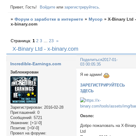
Привет, Гость!
Войдите
или
зарегистрируйтесь
.
»
Форум о заработке в интернете
»
Мусор
»
X-Binary Ltd 
x-binary.com
Страница:
1
2
3
…
23
»
X-Binary Ltd - x-binary.com
Поделиться
2017-01-
Incredible-Earnings.com
03 00:05:35
Заблокирован
Я не админ!
ЗАРЕГИСТРИРУЙТЕСЬ
ЗДЕСЬ
Зарегистрирован
: 2016-02-28
Приглашений:
0
Около:
Сообщений:
5721
Уважение:
[+1/-0]
Добро пожаловать на X-Binar
Позитив:
[+0/-0]
Ltd
Провел на форуме: