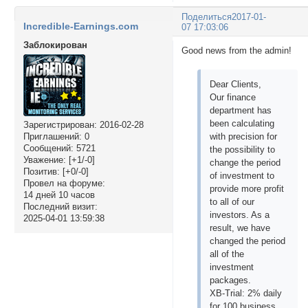
Поделиться
2017-01-
Incredible-Earnings.com
07 17:03:06
Заблокирован
Good news from the admin!
Dear Clients,
Our finance
department has
been calculating
Зарегистрирован
: 2016-02-28
Приглашений:
0
with precision for
Сообщений:
5721
the possibility to
Уважение:
[+1/-0]
change the period
Позитив:
[+0/-0]
of investment to
Провел на форуме:
provide more profit
14 дней 10 часов
to all of our
Последний визит:
investors. As a
2025-04-01 13:59:38
result, we have
changed the period
all of the
investment
packages.
XB-Trial: 2% daily
for 100 business