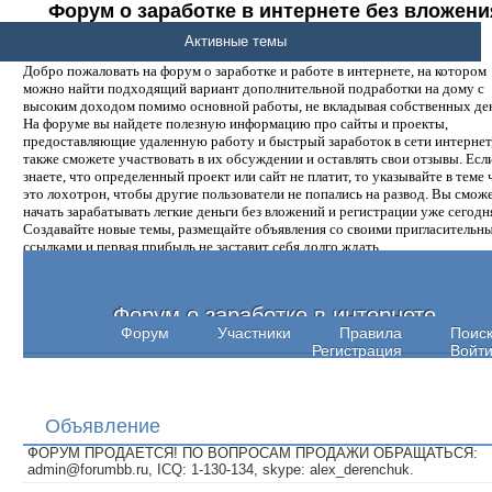
Форум о заработке в интернете без вложени
денег.
Активные темы
Добро пожаловать на форум о заработке и работе в интернете, на котором
можно найти подходящий вариант дополнительной подработки на дому с
высоким доходом помимо основной работы, не вкладывая собственных ден
На форуме вы найдете полезную информацию про сайты и проекты,
предоставляющие удаленную работу и быстрый заработок в сети интернет,
также сможете участвовать в их обсуждении и оставлять свои отзывы. Есл
знаете, что определенный проект или сайт не платит, то указывайте в теме 
это лохотрон, чтобы другие пользователи не попались на развод. Вы смож
начать зарабатывать легкие деньги без вложений и регистрации уже сегодн
Создавайте новые темы, размещайте объявления со своими пригласительн
ссылками и первая прибыль не заставит себя долго ждать.
Форум о заработке в интернете
Форум
Участники
Правила
Поис
Регистрация
Войт
Объявление
ФОРУМ ПРОДАЕТСЯ! ПО ВОПРОСАМ ПРОДАЖИ ОБРАЩАТЬСЯ:
admin@forumbb.ru, ICQ: 1-130-134, skype: alex_derenchuk.