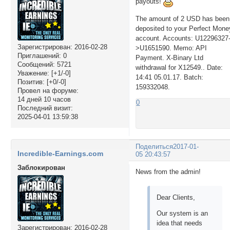
payouts!
The amount of 2 USD has been
deposited to your Perfect Mone
account. Accounts: U12296327
Зарегистрирован
: 2016-02-28
>U1651590. Memo: API
Приглашений:
0
Payment. X-Binary Ltd
Сообщений:
5721
withdrawal for X12549.. Date:
Уважение:
[+1/-0]
14:41 05.01.17. Batch:
Позитив:
[+0/-0]
159332048.
Провел на форуме:
14 дней 10 часов
0
Последний визит:
2025-04-01 13:59:38
Поделиться
2017-01-
Incredible-Earnings.com
05 20:43:57
Заблокирован
News from the admin!
Dear Clients,
Our system is an
idea that needs
Зарегистрирован
: 2016-02-28