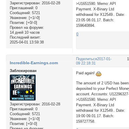
Зарегистрирован
: 2016-02-28
>U1651590. Memo: API
Приглашений:
0
Payment. X-Binary Ltd
Сообщений:
5721
withdrawal for X12549.. Date:
Уважение:
[+1/-0]
23:05 08.01.17. Batch:
Позитив:
[+0/-0]
159640894.
Провел на форуме:
14 дней 10 часов
0
Последний визит:
2025-04-01 13:59:38
Поделиться
2017-01-
Incredible-Earnings.com
09 22:18:31
Заблокирован
Paid again!
The amount of 2 USD has been
deposited to your Perfect Mone
account. Accounts: U12296327
>U1651590. Memo: API
Зарегистрирован
: 2016-02-28
Payment. X-Binary Ltd
Приглашений:
0
withdrawal for X12549.. Date:
Сообщений:
5721
19:00 09.01.17. Batch:
Уважение:
[+1/-0]
159727758.
Позитив:
[+0/-0]
Провел на форуме: