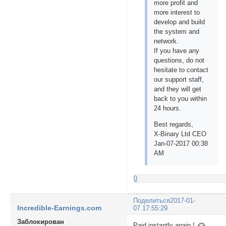
more profit and
more interest to
develop and build
the system and
network.
If you have any
questions, do not
hesitate to contact
our support staff,
and they will get
back to you within
24 hours.
Best regards,
X-Binary Ltd CEO
Jan-07-2017 00:38
AM
0
Поделиться
2017-01-
Incredible-Earnings.com
07 17:55:29
Заблокирован
Paid instantly again !