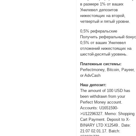
в размере 1% от ваших
Унилевел депозитов
нижестоящих на второй,
четвертый и пятый уровни.
0,5% реферальские
Получить реферальный бону
0,5% от ваших Унилевел
отложений нижестоящих на
шестой-десятый уровень.
Платежные системы:
Perfectmoney, Bitcoin, Payeer,
or AdvCash
Наш депозит:
The amount of 100 USD has
been withdrawn from your
Perfect Money account.
Accounts: U1651590-
>U12296327. Memo: Shopping
Cart Payment. Deposit to X-
BINARY LTD X12549.. Date:
21:07 02.01.17. Batch: