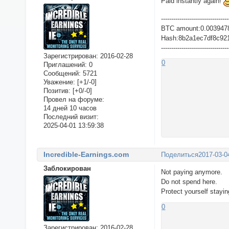
Paid instantly again!
---------------------------------
BTC amount:0.003947
Hash:8b2a1ec7df8c92
---------------------------------
Зарегистрирован
: 2016-02-28
0
Приглашений:
0
Сообщений:
5721
Уважение:
[+1/-0]
Позитив:
[+0/-0]
Провел на форуме:
14 дней 10 часов
Последний визит:
2025-04-01 13:59:38
Incredible-Earnings.com
Поделиться
2017-03-0
Заблокирован
Not paying anymore.
Do not spend here.
Protect yourself stayi
0
Зарегистрирован
: 2016-02-28