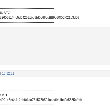
-------------------------------------------------------
46 BTC
260051f4fc5d942931bb8fd0b66adffff9e60f00f021b3d96
-------------------------------------------------------
8 18:32:21
-------------------------------------------------------
8 BTC
44001c5e6e412dbf01ac761575b594aead9b1bb0c5585bfefb
-------------------------------------------------------