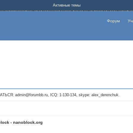
Форум о заработке в интернете без вложения денег.
Активные темы
на котором можно найти подходящий вариант дополнительной подработки на д
про сайты и проекты, предоставляющие удаленную работу и быстрый заработок
т или сайт не платит, то указывайте в теме что это лохотрон, чтобы другие по
Форум
Уч
те новые темы, размещайте объявления со своими пригласительными ссылками и
admin@forumbb.ru, ICQ: 1-130-134, skype: alex_derenchuk.
lock - nanoblock.org