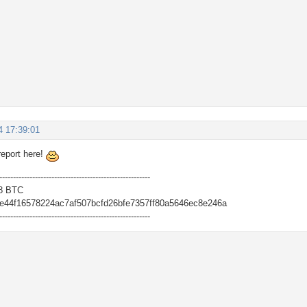
4 17:39:01
report here!
-------------------------------------------------------
8 BTC
e44f16578224ac7af507bcfd26bfe7357ff80a5646ec8e246a
-------------------------------------------------------