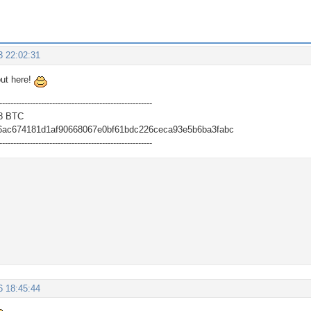
3 22:02:31
out here!
-------------------------------------------------------
8 BTC
6ac674181d1af90668067e0bf61bdc226ceca93e5b6ba3fabc
-------------------------------------------------------
6 18:45:44