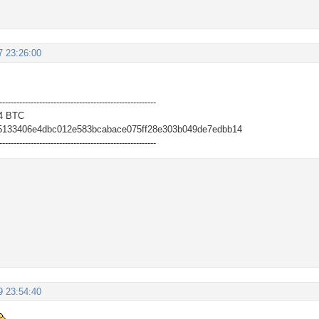
7 23:26:00
-------------------------------------------------------
4 BTC
5133406e4dbc012e583bcabace075ff28e303b049de7edbb14
-------------------------------------------------------
9 23:54:40