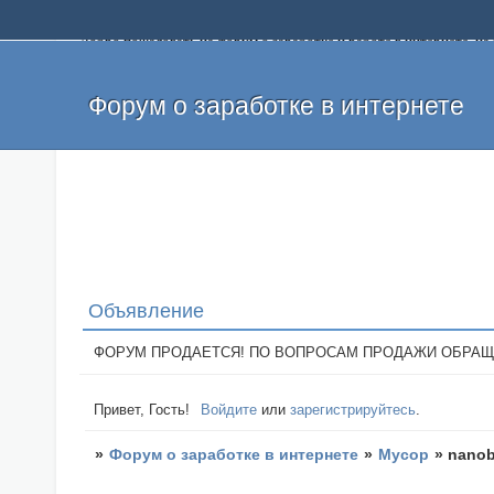
Добро пожаловать на форум о заработке и работе в интернете, 
собственных денег. На форуме вы найдете полезную информацию 
и оставлять свои отзывы. Если вы знаете, что определенный проек
легкие деньги без вложений и регистрации уже сегодня. Создавай
Форум о заработке в интернете
Объявление
ФОРУМ ПРОДАЕТСЯ! ПО ВОПРОСАМ ПРОДАЖИ ОБРАЩАТЬСЯ: 
Привет, Гость!
Войдите
или
зарегистрируйтесь
.
»
Форум о заработке в интернете
»
Мусор
»
nanob