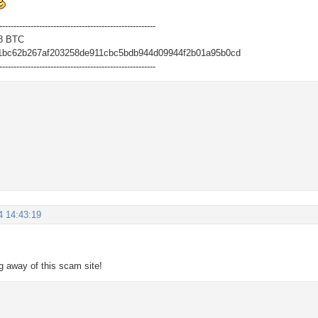
-------------------------------------------------------
8 BTC
1bc62b267af203258de911cbc5bdb944d09944f2b01a95b0cd
-------------------------------------------------------
4 14:43:19
ng away of this scam site!