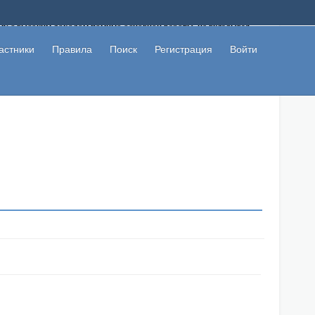
ому с высоким доходом помимо основной работы, не вкладывая
 в сети интернет, а также сможете участвовать в их обсуждении
льзователи не попались на развод. Вы сможете начать зарабатывать
астники
Правила
Поиск
Регистрация
Войти
 первая прибыль не заставит себя долго ждать.