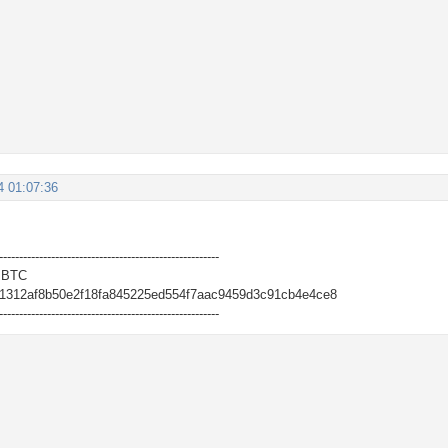
4 01:07:36
-------------------------------------------------------
 BTC
1312af8b50e2f18fa845225ed554f7aac9459d3c91cb4e4ce8
-------------------------------------------------------