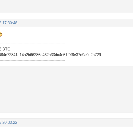
2 17:39:48
-------------------------------------------------------
2 BTC
464e72841c14a2b66286c462a33da4e61f9f6e37d9a0c2a729
-------------------------------------------------------
5 20:30:22