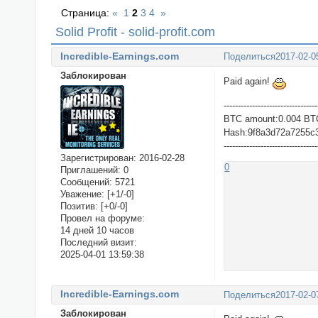
Страница:
«
1
2
3
4
»
Solid Profit - solid-profit.com
Incredible-Earnings.com
Поделиться
2017-02-0
Заблокирован
Paid again!
---------------------------------
BTC amount:0.004 BT
Hash:9f8a3d72a7255c
---------------------------------
Зарегистрирован
: 2016-02-28
0
Приглашений:
0
Сообщений:
5721
Уважение:
[+1/-0]
Позитив:
[+0/-0]
Провел на форуме:
14 дней 10 часов
Последний визит:
2025-04-01 13:59:38
Incredible-Earnings.com
Поделиться
2017-02-0
Заблокирован