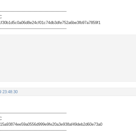
-------------------------------------------------------
C
1f30b1d5c0a06d8e24cf01c74db3dfe752a6be3fb97a7859f1
-------------------------------------------------------
9 23:48:30
-------------------------------------------------------
C
515a93874ee59a0556d999e9fe20a3e938af49deb2d60e73a0
-------------------------------------------------------