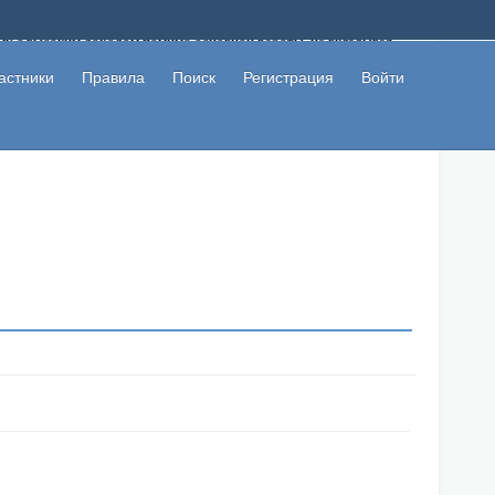
ому с высоким доходом помимо основной работы, не вкладывая
 в сети интернет, а также сможете участвовать в их обсуждении
льзователи не попались на развод. Вы сможете начать зарабатывать
астники
Правила
Поиск
Регистрация
Войти
 первая прибыль не заставит себя долго ждать.