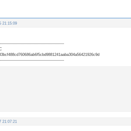
5 21:15:09
-------------------------------------------------------
C
33bcf488cd760686ab6f5cbd9881241aaba304a56421926c9d
-------------------------------------------------------
7 21:07:21