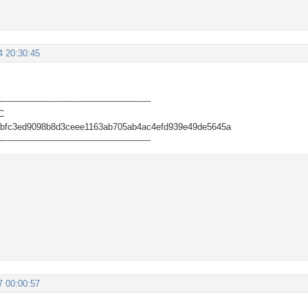
4 20:30:45
-------------------------------------------------------
C
abfc3ed9098b8d3ceee1163ab705ab4ac4efd939e49de5645a
-------------------------------------------------------
7 00:00:57