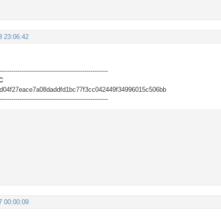
3 23:06:42
-------------------------------------------------------
C
d04f27eace7a08daddfd1bc77f3cc042449f34996015c506bb
-------------------------------------------------------
7 00:00:09