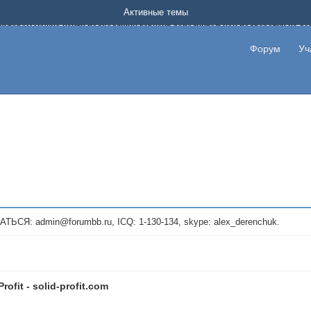
Форум о заработке в интернете без вложения денег.
Активные темы
на котором можно найти подходящий вариант дополнительной подработки на д
про сайты и проекты, предоставляющие удаленную работу и быстрый заработок
т или сайт не платит, то указывайте в теме что это лохотрон, чтобы другие по
Форум
Уч
те новые темы, размещайте объявления со своими пригласительными ссылками и
admin@forumbb.ru, ICQ: 1-130-134, skype: alex_derenchuk.
Profit - solid-profit.com