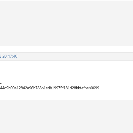
2 20:47:40
-------------------------------------------------------
C
644c9b00a12842a96b788b1edb19975f181d28bbfefbeb9699
-------------------------------------------------------