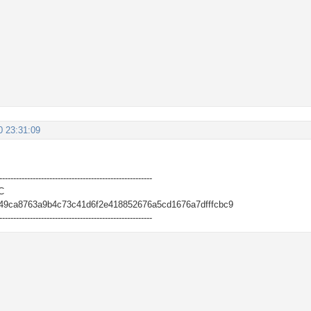
0 23:31:09
-------------------------------------------------------
C
49ca8763a9b4c73c41d6f2e418852676a5cd1676a7dfffcbc9
-------------------------------------------------------