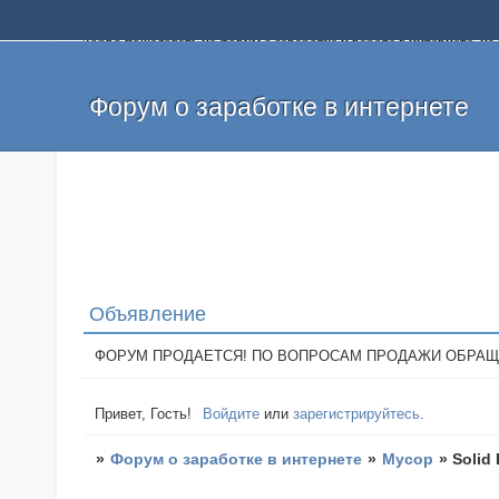
Добро пожаловать на форум о заработке и работе в интернете, 
собственных денег. На форуме вы найдете полезную информацию 
и оставлять свои отзывы. Если вы знаете, что определенный проек
легкие деньги без вложений и регистрации уже сегодня. Создавай
Форум о заработке в интернете
Объявление
ФОРУМ ПРОДАЕТСЯ! ПО ВОПРОСАМ ПРОДАЖИ ОБРАЩАТЬСЯ: 
Привет, Гость!
Войдите
или
зарегистрируйтесь
.
»
Форум о заработке в интернете
»
Мусор
»
Solid 