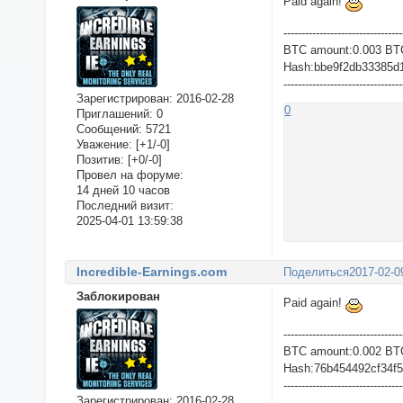
Paid again!
---------------------------------
BTC amount:0.003 BT
Hash:bbe9f2db33385d
---------------------------------
Зарегистрирован
: 2016-02-28
0
Приглашений:
0
Сообщений:
5721
Уважение:
[+1/-0]
Позитив:
[+0/-0]
Провел на форуме:
14 дней 10 часов
Последний визит:
2025-04-01 13:59:38
Incredible-Earnings.com
Поделиться
2017-02-0
Заблокирован
Paid again!
---------------------------------
BTC amount:0.002 BT
Hash:76b454492cf34f
---------------------------------
Зарегистрирован
: 2016-02-28