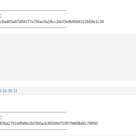
-------------------------------------------------------
C
c6e483a87d04377e75fac0a18cc2dcf3e9b95b6112b58e1c34
-------------------------------------------------------
9 16:38:11
-------------------------------------------------------
C
3ba2761bffb8fe1b036facb392684703ff79468b6fc78ff60
-------------------------------------------------------