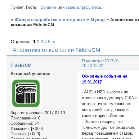
Привет, Гость!
Войдите
или
зарегистрируйтесь
.
»
Форум о заработке в интернете
»
Мусор
»
Аналитика о
компании FidelisCM
Страница:
1
2
3
4
5
»
Аналитика от компании FidelisCM
Поделиться
2017-01-
FidelisCM
19 23:16:32
Активный участник
Основные события на
19.01.2017
- AUD и NZD выросли по
отношению к доллару США в
четверг, из-за смешанных
австралийских данных и
Зарегистрирован
: 2017-01-10
комментариев Йеллен.
Приглашений:
0
- Йеллен говорит, что
Сообщений:
54
"слишком долгое ожидание,
Уважение:
[+0/-0]
перед повышением ставок,
Позитив:
[+0/-0]