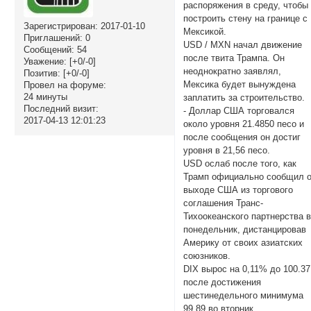
распоряжения в среду, чтобы
построить стену на границе с
Зарегистрирован
: 2017-01-10
Мексикой.
Приглашений:
0
USD / MXN начал движение
Сообщений:
54
после твита Трампа. Он
Уважение:
[+0/-0]
неоднократно заявлял,
Позитив:
[+0/-0]
Мексика будет вынуждена
Провел на форуме:
24 минуты
заплатить за строительство.
Последний визит:
- Доллар США торговался
2017-04-13 12:01:23
около уровня 21.4850 песо и
после сообщения он достиг
уровня в 21,56 песо.
USD ослаб после того, как
Трамп официально сообщил 
выходе США из торгового
соглашения Транс-
Тихоокеанского партнерства 
понедельник, дистанцировав
Америку от своих азиатских
союзников.
DIX вырос на 0,11% до 100.37
после достижения
шестинедельного минимума
99,89 во вторник.