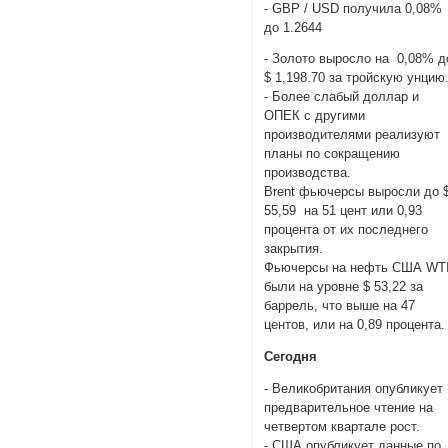
- GBP / USD получила 0,08%
до 1.2644
- Золото выросло на 0,08% д
$ 1,198.70 за тройскую унцию
- Более слабый доллар и
ОПЕК с другими
производителями реализуют
планы по сокращению
производства.
Brent фьючерсы выросли до 
55,59 на 51 цент или 0,93
процента от их последнего
закрытия.
Фьючерсы на нефть США WT
были на уровне $ 53,22 за
баррель, что выше на 47
центов, или на 0,89 процента.
Сегодня
- Великобритания опубликует
предварительное чтение на
четвертом квартале рост.
- США опубликует данные по