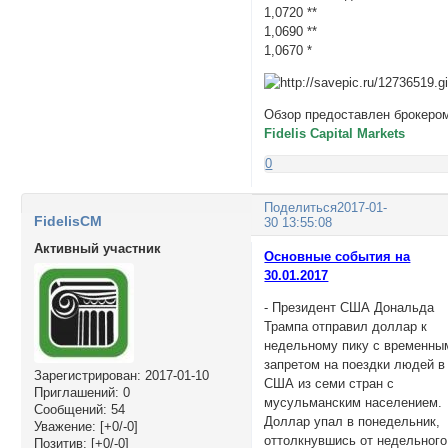
1,0720 **
1,0690 **
1,0670 *
Обзор предоставлен брокеро
Fidelis Capital Markets
0
Поделиться
2017-01-
FidelisCM
30 13:55:08
Активный участник
Основные события на
30.01.2017
- Президент США Дональда
Трампа отправил доллар к
недельному пику с временны
запретом на поездки людей в
Зарегистрирован
: 2017-01-10
США из семи стран с
Приглашений:
0
мусульманским населением.
Сообщений:
54
Доллар упал в понедельник,
Уважение:
[+0/-0]
оттолкнувшись от недельного
Позитив:
[+0/-0]