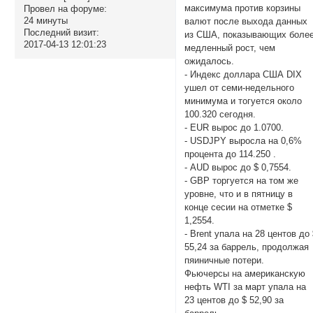
максимума против корзины
Провел на форуме:
24 минуты
валют после выхода данных
Последний визит:
из США, показывающих боле
2017-04-13 12:01:23
медленный рост, чем
ожидалось.
- Индекс доллара США DIX
ушел от семи-недельного
минимума и тогуется около
100.320 сегодня.
- EUR вырос до 1.0700.
- USDJPY выросла на 0,6%
процента до 114.250 .
- AUD вырос до $ 0,7554.
- GBP торгуется на том же
уровне, что и в пятницу в
конце сесии на отметке $
1,2554.
- Brent упала на 28 центов до
55,24 за баррель, продолжая
пяиничные потери.
Фьючерсы на американскую
нефть WTI за март упала на
23 центов до $ 52,90 за