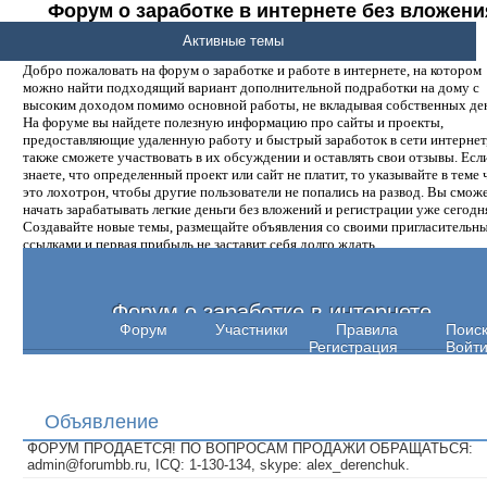
Форум о заработке в интернете без вложени
денег.
Активные темы
Добро пожаловать на форум о заработке и работе в интернете, на котором
можно найти подходящий вариант дополнительной подработки на дому с
высоким доходом помимо основной работы, не вкладывая собственных ден
На форуме вы найдете полезную информацию про сайты и проекты,
предоставляющие удаленную работу и быстрый заработок в сети интернет,
также сможете участвовать в их обсуждении и оставлять свои отзывы. Есл
знаете, что определенный проект или сайт не платит, то указывайте в теме 
это лохотрон, чтобы другие пользователи не попались на развод. Вы смож
начать зарабатывать легкие деньги без вложений и регистрации уже сегодн
Создавайте новые темы, размещайте объявления со своими пригласительн
ссылками и первая прибыль не заставит себя долго ждать.
Форум о заработке в интернете
Форум
Участники
Правила
Поис
Регистрация
Войт
Объявление
ФОРУМ ПРОДАЕТСЯ! ПО ВОПРОСАМ ПРОДАЖИ ОБРАЩАТЬСЯ:
admin@forumbb.ru, ICQ: 1-130-134, skype: alex_derenchuk.