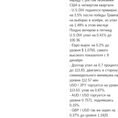
наряду с ростом экономики
США в четвертом квартале.
- U.S.DIX поднялся примерно
на 3,5% после победы Трамп
на выборах в ноябре, но упал
на 1,49% в этом месяце
Поздно вечером в пятницу
U.S.DIX упал на 0,41% до
100.36.
- Евро вырос на 0,2% до
уровня $ 1,0750, самого
высокого показателя с 8
декабря
- Доллар упал на 0,7 процент
до 113,83, двигаясь в сторону
семинедельного минимума н
уровне 112.57 иен.
USD / JPY торгуется на уров
113.63, упав на 0,87%.
- AUD / USD торгуется на
уровне 0.7571, поднявшись
0,15%.
- GBP / USD так же окреп на
0,37% до уровня 1.2420.