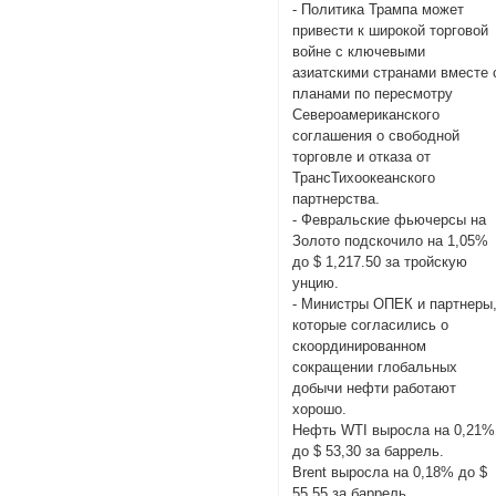
- Политика Трампа может
привести к широкой торговой
войне с ключевыми
азиатскими странами вместе 
планами по пересмотру
Североамериканского
соглашения о свободной
торговле и отказа от
ТрансТихоокеанского
партнерства.
- Февральские фьючерсы на
Золото подскочило на 1,05%
до $ 1,217.50 за тройскую
унцию.
- Министры ОПЕК и партнеры
которые согласились о
скоординированном
сокращении глобальных
добычи нефти работают
хорошо.
Hефть WTI выросла на 0,21%
до $ 53,30 за баррель.
Brent выросла на 0,18% до $
55,55 за баррель.