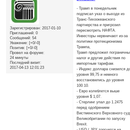
- Трамп в понедельник
подписал указ о выходе из
Транс-Тихоокеанского
партнерства и пригрозил
Зарегистрирован
: 2017-01-10
пересмотреть НАФТА.
Приглашений:
0
Инвесторы нервничают из-за
Сообщений:
54
политики протекционизма
Уважение:
[+0/-0]
Трампа,
Позитив:
[+0/-0]
Трамп предложил пограничны
Провел на форуме:
24 минуты
налог и другие действия по
Последний визит:
импортным тарифам.
2017-04-13 12:01:23
- Индекс доллара снизился д
уровня 99,75 и немного
восстановились до уровня
100.10.
- Евро колеблется выше
уровня $ 1,07.
- Стерлинг упал до 1.2475
перед одобрением
Вистменского Верховного су
Великобритании по запуску
Brexit.
- USD / JPY торгуется на