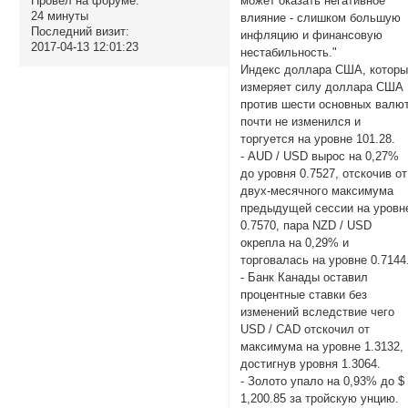
может оказать негативное
Провел на форуме:
24 минуты
влияние - слишком большую
Последний визит:
инфляцию и финансовую
2017-04-13 12:01:23
нестабильность."
Индекс доллара США, котор
измеряет силу доллара США
против шести основных валют
почти не изменился и
торгуется на уровне 101.28.
- AUD / USD вырос на 0,27%
до уровня 0.7527, отскочив от
двух-месячного максимума
предыдущей сессии на уровн
0.7570, пара NZD / USD
окрепла на 0,29% и
торговалась на уровне 0.7144
- Банк Канады оставил
процентные ставки без
изменений вследствие чего
USD / CAD отскочил от
максимума на уровне 1.3132,
достигнув уровня 1.3064.
- Золото упало на 0,93% до $
1,200.85 за тройскую унцию.