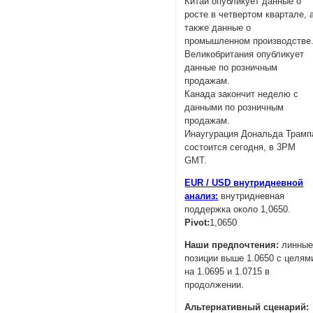
Китай опубликует данные о
росте в четвертом квартале, 
также данные о
промышленном производстве
Великобритания опубликует
данные по розничным
продажам.
Канада закончит неделю с
данными по розничным
продажам.
Инаугурация Дональда Трамп
состоится сегодня, в 3PM
GMT.
EUR / USD внутридневной
анализ:
внутридневная
поддержка около 1,0650.
Pivot:
1,0650
Наши предпочтения:
линны
позиции выше 1.0650 с целям
на 1.0695 и 1.0715 в
продолжении.
Альтернативный сценарий: