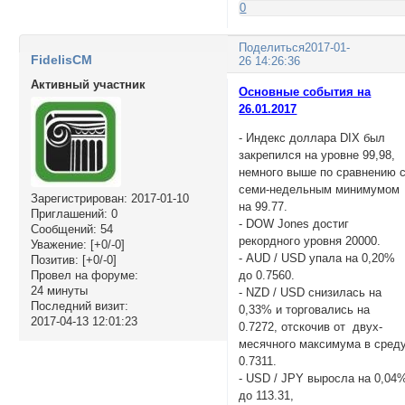
0
Поделиться
2017-01-
FidelisCM
26 14:26:36
Активный участник
Основные события на
26.01.2017
- Индекс доллара DIX был
закрепился на уровне 99,98,
немного выше по сравнению 
семи-недельным минимумом
Зарегистрирован
: 2017-01-10
на 99.77.
Приглашений:
0
- DOW Jones достиг
Сообщений:
54
рекордного уровня 20000.
Уважение:
[+0/-0]
- AUD / USD упала на 0,20%
Позитив:
[+0/-0]
до 0.7560.
Провел на форуме:
24 минуты
- NZD / USD снизилась на
Последний визит:
0,33% и торговались на
2017-04-13 12:01:23
0.7272, отскочив от двух-
месячного максимума в сред
0.7311.
- USD / JPY выросла на 0,04
до 113.31,