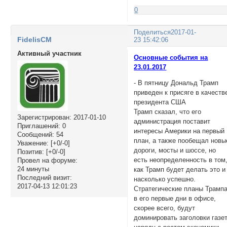
0
Поделиться
2017-01-
FidelisCM
23 15:42:06
Активный участник
Основные события на
23.01.2017
- В пятницу Дональд Трамп
приведен к присяге в качеств
президента США
Трамп сказал, что его
Зарегистрирован
: 2017-01-10
администрация поставит
Приглашений:
0
интересы Америки на первый
Сообщений:
54
план, а также пообещал новы
Уважение:
[+0/-0]
дороги, мосты и шоссе, но
Позитив:
[+0/-0]
есть неопределенность в том
Провел на форуме:
24 минуты
как Трамп будет делать это и
Последний визит:
насколько успешно.
2017-04-13 12:01:23
Стратегические планы Трамп
в его первые дни в офисе,
скорее всего, будут
доминировать заголовки газе