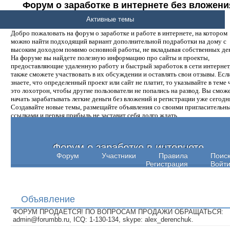
Форум о заработке в интернете без вложени
денег.
Активные темы
Добро пожаловать на форум о заработке и работе в интернете, на котором
можно найти подходящий вариант дополнительной подработки на дому с
высоким доходом помимо основной работы, не вкладывая собственных ден
На форуме вы найдете полезную информацию про сайты и проекты,
предоставляющие удаленную работу и быстрый заработок в сети интернет,
также сможете участвовать в их обсуждении и оставлять свои отзывы. Есл
знаете, что определенный проект или сайт не платит, то указывайте в теме 
это лохотрон, чтобы другие пользователи не попались на развод. Вы смож
начать зарабатывать легкие деньги без вложений и регистрации уже сегодн
Создавайте новые темы, размещайте объявления со своими пригласительн
ссылками и первая прибыль не заставит себя долго ждать.
Форум о заработке в интернете
Форум
Участники
Правила
Поис
Регистрация
Войт
Объявление
ФОРУМ ПРОДАЕТСЯ! ПО ВОПРОСАМ ПРОДАЖИ ОБРАЩАТЬСЯ:
admin@forumbb.ru, ICQ: 1-130-134, skype: alex_derenchuk.