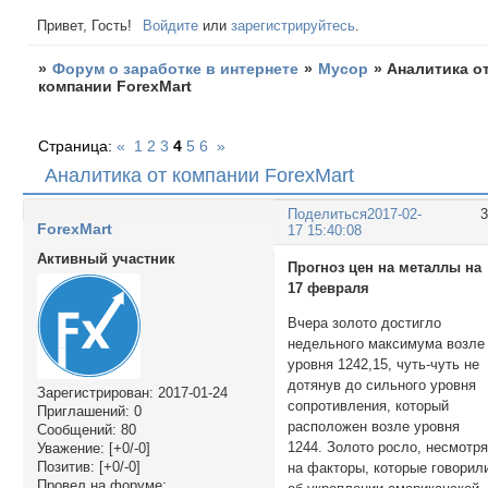
Привет, Гость!
Войдите
или
зарегистрируйтесь
.
»
Форум о заработке в интернете
»
Мусор
»
Аналитика о
компании ForexMart
Страница:
«
1
2
3
4
5
6
»
Аналитика от компании ForexMart
Поделиться
2017-02-
ForexMart
17 15:40:08
Активный участник
Прогноз цен на металлы на
17 февраля
Вчера золото достигло
недельного максимума возле
уровня 1242,15, чуть-чуть не
дотянув до сильного уровня
Зарегистрирован
: 2017-01-24
сопротивления, который
Приглашений:
0
расположен возле уровня
Сообщений:
80
1244. Золото росло, несмотр
Уважение:
[+0/-0]
Позитив:
[+0/-0]
на факторы, которые говорил
Провел на форуме: