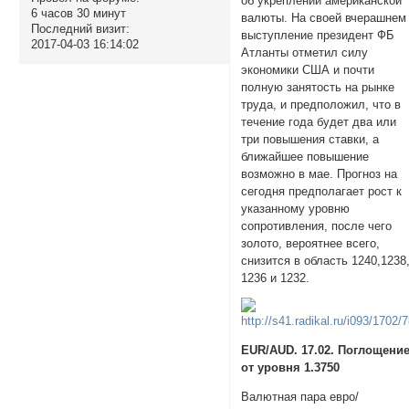
об укреплении американской
6 часов 30 минут
валюты. На своей вчерашнем
Последний визит:
выступление президент ФБ
2017-04-03 16:14:02
Атланты отметил силу
экономики США и почти
полную занятость на рынке
труда, и предположил, что в
течение года будет два или
три повышения ставки, а
ближайшее повышение
возможно в мае. Прогноз на
сегодня предполагает рост к
указанному уровню
сопротивления, после чего
золото, вероятнее всего,
снизится в область 1240,1238
1236 и 1232.
EUR/AUD. 17.02. Поглощени
от уровня 1.3750
Валютная пара евро/