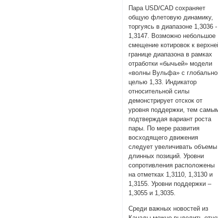
Пара USD/CAD сохраняет
общую флетовую динамику,
торгуясь в диапазоне 1,3036 -
1,3147. Возможно небольшое
смещение котировок к верхне
границе диапазона в рамках
отработки «бычьей» модели
«волны Вульфа» с глобально
целью 1,33. Индикатор
относительной силы
демонстрирует отскок от
уровня поддержки, тем самы
подтверждая вариант роста
пары. По мере развития
восходящего движения
следует увеличивать объемы
длинных позиций. Уровни
сопротивления расположены
на отметках 1,3110, 1,3130 и
1,3155. Уровни поддержки –
1,3055 и 1,3035.
Среди важных новостей из
Канады можно выделить отче