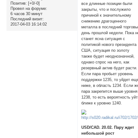
Позитив:
[+0/-0]
все длинные позиции были
Провел на форуме:
закрыты, что и послужило
6 часов 30 минут
причиной к значительному
Последний визит:
снижению драгоценного
2017-04-03 16:14:02
металла в последний торгов
день прошлой недели. Пока н
станет ясна ситуация с
политикой нового президента
США, ситуация по золоту
также будет неоднозначной,
однако спрос на него, как
резервный актив будет расти
Если пара пробьет уровень
поддержки 1235, то уйдет ещ
ниже, в область 1234. Если ж
пара закрепится выше уровня
1238, то есть вероятность уй
ближе к уровню 1240.
USD/CAD. 20.02. Пару ждет
небольшой рост