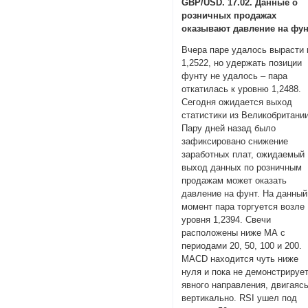
GBP/USD. 17.02. Данные о
розничных продажах
оказывают давление на фу
Вчера паре удалось вырасти 
1,2522, но удержать позиции
фунту не удалось – пара
откатилась к уровню 1,2488.
Сегодня ожидается выход
статистики из Великобритании
Пару дней назад было
зафиксировано снижение
заработных плат, ожидаемый
выход данных по розничным
продажам может оказать
давление на фунт. На данный
момент пара торгуется возле
уровня 1,2394. Свечи
расположены ниже МА с
периодами 20, 50, 100 и 200.
MACD находится чуть ниже
нуля и пока не демонстрируе
явного направления, двигаяс
вертикально. RSI ушел под