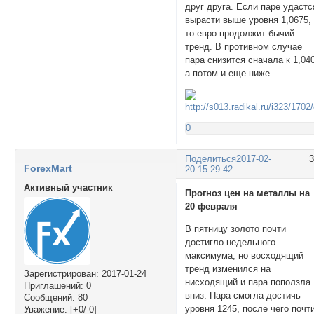
друг друга. Если паре удастс
вырасти выше уровня 1,0675,
то евро продолжит бычий
тренд. В противном случае
пара снизится сначала к 1,04
а потом и еще ниже.
0
Поделиться
2017-02-
ForexMart
20 15:29:42
Активный участник
Прогноз цен на металлы на
20 февраля
В пятницу золото почти
достигло недельного
максимума, но восходящий
тренд изменился на
Зарегистрирован
: 2017-01-24
нисходящий и пара поползла
Приглашений:
0
вниз. Пара смогла достичь
Сообщений:
80
уровня 1245, после чего почт
Уважение:
[+0/-0]