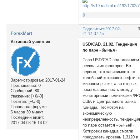
0
Поделиться
2017-02-
ForexMart
21 14:37:45
Активный участник
USD/CAD. 21.02. Тенденция
по паре «бычья»
Пара USD/CAD под влиянием
нескольких факторов. Во-
первых, это зависимость от
колебаний котировок нефти н
Зарегистрирован
: 2017-01-24
мировом рынке, а во-вторых,
Приглашений:
0
несогласованность между
Сообщений:
80
монетарными политиками ФР
Уважение:
[+0/-0]
Позитив:
[+0/-0]
США и Центрального Банка
Провел на форуме:
Канады. Несмотря на
6 часов 30 минут
экономическую
Последний визит:
неопределенность, тенденци
2017-04-03 16:14:02
по паре остается «бычьей».
Котировки канадца смогли
преодолеть уровень 1,3120 и