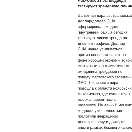
AUD/USD. 21.02. Медведи
тестируют трендовую лини
Валютная пара австралийски
доллар/доллар США
сформировала модель
“внутренний бар”, а сегодня
тестирует линию тренда на
дневном графике. Доллар
США начал усиливаться
против основных валют на
фоне хорошей экономической
статистики и оптимистичных
ожиданиях трейдеров по
поводу мартовского заседани
ФРС. Технически пара
подошла к области ноябрьски
максимумов, где существует
высокая вероятность
разворота. На данный момент
медведи уже полностью
поглотили вчерашнюю
дневную свечу и движутся
вниз в рамках бокового канал