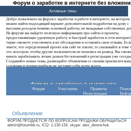
Форум о заработке в интернете без вложени
денег.
Активные темы
Добро пожаловать на форум о заработке и работе в интернете, на котором
можно найти подходящий вариант дополнительной подработки на дому с
высоким доходом помимо основной работы, не вкладывая собственных ден
На форуме вы найдете полезную информацию про сайты и проекты,
предоставляющие удаленную работу и быстрый заработок в сети интернет,
также сможете участвовать в их обсуждении и оставлять свои отзывы. Есл
знаете, что определенный проект или сайт не платит, то указывайте в теме 
это лохотрон, чтобы другие пользователи не попались на развод. Вы смож
начать зарабатывать легкие деньги без вложений и регистрации уже сегодн
Создавайте новые темы, размещайте объявления со своими пригласительн
ссылками и первая прибыль не заставит себя долго ждать.
Форум о заработке в интернете
Форум
Участники
Правила
Поис
Регистрация
Войт
Объявление
ФОРУМ ПРОДАЕТСЯ! ПО ВОПРОСАМ ПРОДАЖИ ОБРАЩАТЬСЯ:
admin@forumbb.ru, ICQ: 1-130-134, skype: alex_derenchuk.