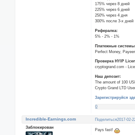
175% через 8 дней
225% через 6 дней
250% через 4 дня
300% после 3-х дней
Рефералка:
5% - 2% - 1%
Платежные системы
Perfect Money, Payeer,
Проверка HYIP Lice
cryptogrand.com - Lic
Наш депозит:
The amount of 100 US
Crypto Grand LTD User
Зарегистрируйся зд
0
Incredible-Earnings.com
Поделиться
2017-02-2
Заблокирован
Pays fast!