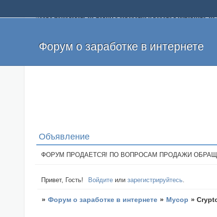
Добро пожаловать на форум о заработке и работе в интернете, 
собственных денег. На форуме вы найдете полезную информацию 
и оставлять свои отзывы. Если вы знаете, что определенный проек
легкие деньги без вложений и регистрации уже сегодня. Создавай
Форум о заработке в интернете
Объявление
ФОРУМ ПРОДАЕТСЯ! ПО ВОПРОСАМ ПРОДАЖИ ОБРАЩАТЬСЯ: 
Привет, Гость!
Войдите
или
зарегистрируйтесь
.
»
Форум о заработке в интернете
»
Мусор
»
Crypt