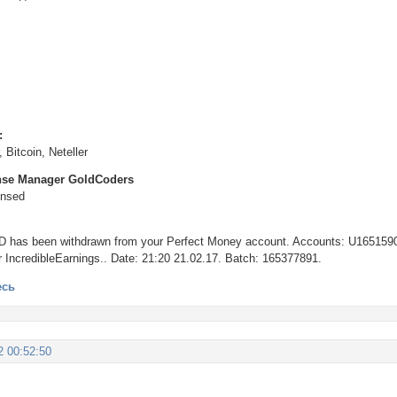
:
 Bitcoin, Neteller
nse Manager GoldCoders
ensed
D has been withdrawn from your Perfect Money account. Accounts: U165159
 IncredibleEarnings.. Date: 21:20 21.02.17. Batch: 165377891.
есь
2 00:52:50