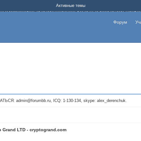
Форум о заработке в интернете без вложения денег.
Активные темы
на котором можно найти подходящий вариант дополнительной подработки на д
про сайты и проекты, предоставляющие удаленную работу и быстрый заработок
т или сайт не платит, то указывайте в теме что это лохотрон, чтобы другие по
Форум
Уч
те новые темы, размещайте объявления со своими пригласительными ссылками и
admin@forumbb.ru, ICQ: 1-130-134, skype: alex_derenchuk.
o Grand LTD - cryptogrand.com