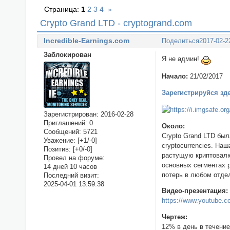
Страница:
1
2
3
4
»
Crypto Grand LTD - cryptogrand.com
Incredible-Earnings.com
Поделиться
2017-02-2
Заблокирован
Я не админ!
Начало:
21/02/2017
Зарегистрируйся зд
Зарегистрирован
: 2016-02-28
Приглашений:
0
Около:
Сообщений:
5721
Crypto Grand LTD бы
Уважение:
[+1/-0]
cryptocurrencies. На
Позитив:
[+0/-0]
растущую криптовалю
Провел на форуме:
основных сегментах 
14 дней 10 часов
потерь в любом отде
Последний визит:
2025-04-01 13:59:38
Видео-презентация:
https://www.youtube
Чертеж:
12% в день в течение