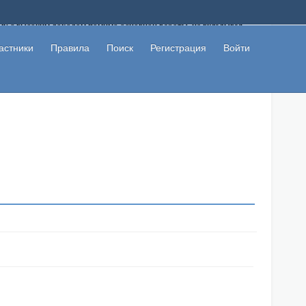
ому с высоким доходом помимо основной работы, не вкладывая
 в сети интернет, а также сможете участвовать в их обсуждении
льзователи не попались на развод. Вы сможете начать зарабатывать
астники
Правила
Поиск
Регистрация
Войти
 первая прибыль не заставит себя долго ждать.