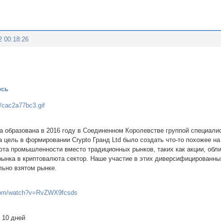
2 00:18:26
есь
ла образована в 2016 году в Соединенном Королевстве группой специали
ша цель в формировании Crypto Гранд Ltd было создать что-то похожее 
та промышленности вместо традиционных рынков, таких как акции, облиг
рынка в криптовалюта сектор. Наше участие в этих диверсифицированны
льно взятом рынке.
.com/watch?v=RvZWX9fcsds
 10 дней