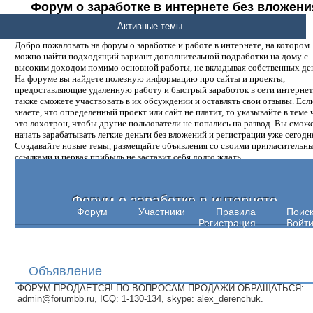
Форум о заработке в интернете без вложени
денег.
Активные темы
Добро пожаловать на форум о заработке и работе в интернете, на котором
можно найти подходящий вариант дополнительной подработки на дому с
высоким доходом помимо основной работы, не вкладывая собственных ден
На форуме вы найдете полезную информацию про сайты и проекты,
предоставляющие удаленную работу и быстрый заработок в сети интернет,
также сможете участвовать в их обсуждении и оставлять свои отзывы. Есл
знаете, что определенный проект или сайт не платит, то указывайте в теме 
это лохотрон, чтобы другие пользователи не попались на развод. Вы смож
начать зарабатывать легкие деньги без вложений и регистрации уже сегодн
Создавайте новые темы, размещайте объявления со своими пригласительн
ссылками и первая прибыль не заставит себя долго ждать.
Форум о заработке в интернете
Форум
Участники
Правила
Поис
Регистрация
Войт
Объявление
ФОРУМ ПРОДАЕТСЯ! ПО ВОПРОСАМ ПРОДАЖИ ОБРАЩАТЬСЯ:
admin@forumbb.ru, ICQ: 1-130-134, skype: alex_derenchuk.