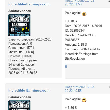
Поделиться
2017-03-
Incredible-Earnings.com
26 22:01:58
Заблокирован
Paid again!
+ 1.18 $
Date: 26.03.2017 14:30:01
ID: 332066344
Details: P59432738 →
Зарегистрирован
: 2016-02-28
P4188557
Приглашений:
0
Amount: 1.18 $
Сообщений:
5721
Comment: Withdrawal to
Уважение:
[+1/-0]
IncredibleEarnings from
Позитив:
[+0/-0]
BtcRevolution
Провел на форуме:
14 дней 10 часов
0
Последний визит:
2025-04-01 13:59:38
Поделиться
2017-03-
Incredible-Earnings.com
29 22:49:55
Заблокирован
Paid again!
+ 3.56 $