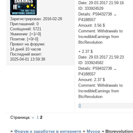
Date: 29.03.2017 21:59:16
ID: 333924529
Details: P59432738 →
Зарегистрирован
: 2016-02-28
P4188557
Приглашений:
0
Amount: 3.56 $
Сообщений:
5721
Comment: Withdrawals to
Уважение:
[+1/-0]
IncredibleEarnings from
Позитив:
[+0/-0]
BtcRevolution
Провел на форуме:
14 дней 10 часов
+ 2.37 $
Последний визит:
Date: 29.03.2017 21:59:23
2025-04-01 13:59:38
ID: 333924582
Details: P59432738 →
P4188557
Amount: 2.37 $
Comment: Withdrawals to
IncredibleEarnings from
BtcRevolution
0
Страница:
«
1
2
»
Форум о заработке в интернете
»
Мусор
»
Btcrevolutio