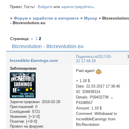
Привет, Гость!
Войдите
или
зарегистрируйтесь
.
»
Форум о заработке в интернете
»
Мусор
»
Btcrevolutio
- Btcrevolution.eu
Страница:
«
1
2
Btcrevolution - Btcrevolution.eu
Поделиться
2017-03-
Incredible-Earnings.com
22 17:44:19
Заблокирован
Paid again!
+ 1.18 $
Date: 22.03.2017 17:38:46
ID: 329938314
Details: P59432738 →
Зарегистрирован
: 2016-02-28
P4188557
Приглашений:
0
Amount: 1.18 $
Сообщений:
5721
Comment: Withdrawal to
Уважение:
[+1/-0]
IncredibleEarnings from
Позитив:
[+0/-0]
BtcRevolution
Провел на форуме: