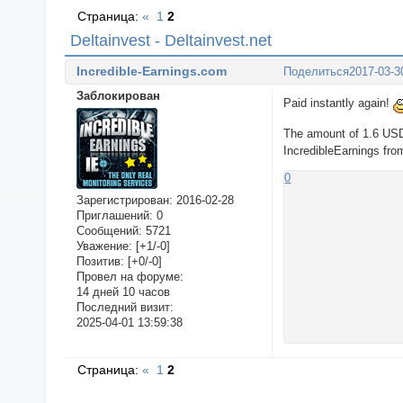
Страница:
«
1
2
Deltainvest - Deltainvest.net
Incredible-Earnings.com
Поделиться
2017-03-3
Заблокирован
Paid instantly again!
The amount of 1.6 US
IncredibleEarnings fro
0
Зарегистрирован
: 2016-02-28
Приглашений:
0
Сообщений:
5721
Уважение:
[+1/-0]
Позитив:
[+0/-0]
Провел на форуме:
14 дней 10 часов
Последний визит:
2025-04-01 13:59:38
Страница:
«
1
2