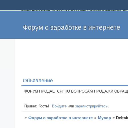
Добро пожаловать на форум о заработке и работе в интернете, 
собственных денег. На форуме вы найдете полезную информацию 
и оставлять свои отзывы. Если вы знаете, что определенный проек
легкие деньги без вложений и регистрации уже сегодня. Создавай
Форум о заработке в интернете
Объявление
ФОРУМ ПРОДАЕТСЯ! ПО ВОПРОСАМ ПРОДАЖИ ОБРАЩАТЬСЯ: 
Привет, Гость!
Войдите
или
зарегистрируйтесь
.
»
Форум о заработке в интернете
»
Мусор
»
Deltai