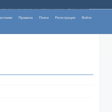
ому с высоким доходом помимо основной работы, не вкладывая
 в сети интернет, а также сможете участвовать в их обсуждении
льзователи не попались на развод. Вы сможете начать зарабатывать
астники
Правила
Поиск
Регистрация
Войти
 первая прибыль не заставит себя долго ждать.