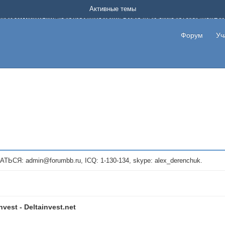
Форум о заработке в интернете без вложения денег.
Активные темы
на котором можно найти подходящий вариант дополнительной подработки на д
про сайты и проекты, предоставляющие удаленную работу и быстрый заработок
т или сайт не платит, то указывайте в теме что это лохотрон, чтобы другие по
Форум
Уч
те новые темы, размещайте объявления со своими пригласительными ссылками и
admin@forumbb.ru, ICQ: 1-130-134, skype: alex_derenchuk.
nvest - Deltainvest.net