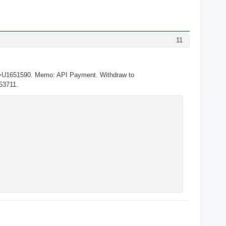
11
->U1651590. Memo: API Payment. Withdraw to
653711.