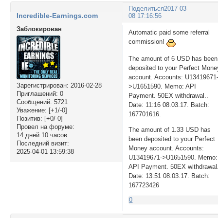
Поделиться
2017-03-
Incredible-Earnings.com
08 17:16:56
Заблокирован
Automatic paid some referral
commission!
The amount of 6 USD has been
deposited to your Perfect Mone
account. Accounts: U13419671
Зарегистрирован
: 2016-02-28
>U1651590. Memo: API
Приглашений:
0
Payment. 50EX withdrawal..
Сообщений:
5721
Date: 11:16 08.03.17. Batch:
Уважение:
[+1/-0]
167701616.
Позитив:
[+0/-0]
Провел на форуме:
The amount of 1.33 USD has
14 дней 10 часов
been deposited to your Perfect
Последний визит:
Money account. Accounts:
2025-04-01 13:59:38
U13419671->U1651590. Memo:
API Payment. 50EX withdrawal
Date: 13:51 08.03.17. Batch:
167723426
0