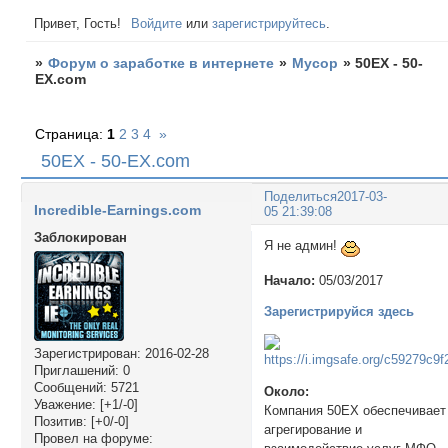
Привет, Гость!
Войдите
или
зарегистрируйтесь
.
»
Форум о заработке в интернете
»
Мусор
»
50EX - 50-
EX.com
Страница:
1
2
3
4
»
50EX - 50-EX.com
Поделиться
2017-03-
Incredible-Earnings.com
05 21:39:08
Заблокирован
Я не админ!
Начало:
05/03/2017
Зарегистрируйся здесь
Зарегистрирован
: 2016-02-28
Приглашений:
0
Сообщений:
5721
Около:
Уважение:
[+1/-0]
Компания 50EX обеспечивает
Позитив:
[+0/-0]
агрегирование и
Провел на форуме: