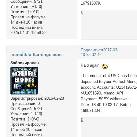
Сообщений:
5721
167916079.
Уважение:
[+1/-0]
Позитив:
[+0/-0]
0
Провел на форуме:
14 дней 10 часов
Последний визит:
2025-04-01 13:59:38
Поделиться
2017-03-
Incredible-Earnings.com
10 23:02:42
Заблокирован
Paid again!
The amount of 4 USD has been
deposited to your Perfect Mone
account. Accounts: U13419671
>U1651590. Memo: API
Зарегистрирован
: 2016-02-28
Payment. 50EX withdrawal..
Приглашений:
0
Date: 18:40 10.03.17. Batch:
Сообщений:
5721
168071304.
Уважение:
[+1/-0]
Позитив:
[+0/-0]
0
Провел на форуме:
14 дней 10 часов
Последний визит: