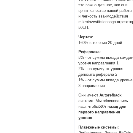
это важно для нас, как они
ценят качество нашей работы
и легкость взаимодействия
mikroinvestitsionnogo агрегато
50EH.
Чертеж:
160% в течение 20 дней
Рефералка:
5% - от суммы вклада каждог
уровня направления 1
2% - на сумму от уровня
депозита реферала 2
1% - от суммы вклада уровне
3 направления
Они имеют
Autorefback
система. Мы обосновались
наш, чтобы
50% назад для
первого направления
уровня
.
Платежные системы:
Perfectmoney, Payeer, BitCoin,