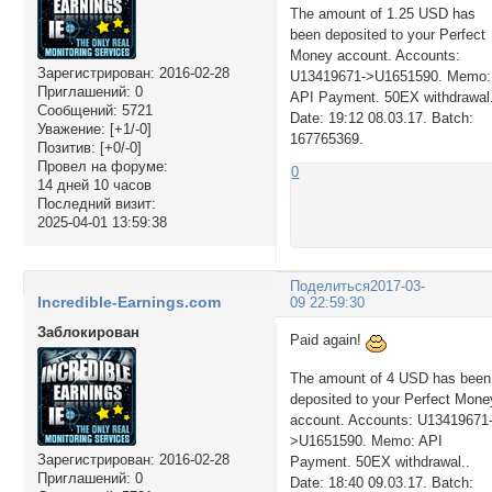
The amount of 1.25 USD has
been deposited to your Perfect
Money account. Accounts:
Зарегистрирован
: 2016-02-28
U13419671->U1651590. Memo:
Приглашений:
0
API Payment. 50EX withdrawal
Сообщений:
5721
Date: 19:12 08.03.17. Batch:
Уважение:
[+1/-0]
167765369.
Позитив:
[+0/-0]
Провел на форуме:
0
14 дней 10 часов
Последний визит:
2025-04-01 13:59:38
Поделиться
2017-03-
Incredible-Earnings.com
09 22:59:30
Заблокирован
Paid again!
The amount of 4 USD has been
deposited to your Perfect Mone
account. Accounts: U13419671
>U1651590. Memo: API
Зарегистрирован
: 2016-02-28
Payment. 50EX withdrawal..
Приглашений:
0
Date: 18:40 09.03.17. Batch: