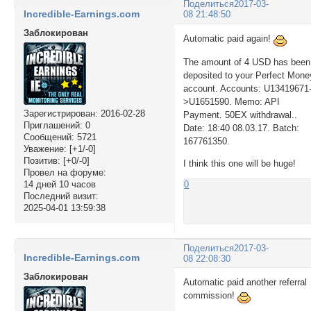
Поделиться
2017-03-
Incredible-Earnings.com
08 21:48:50
Заблокирован
Automatic paid again!
The amount of 4 USD has been
deposited to your Perfect Mone
account. Accounts: U13419671
>U1651590. Memo: API
Зарегистрирован
: 2016-02-28
Payment. 50EX withdrawal..
Приглашений:
0
Date: 18:40 08.03.17. Batch:
Сообщений:
5721
167761350.
Уважение:
[+1/-0]
Позитив:
[+0/-0]
I think this one will be huge!
Провел на форуме:
0
14 дней 10 часов
Последний визит:
2025-04-01 13:59:38
Поделиться
2017-03-
Incredible-Earnings.com
08 22:08:30
Заблокирован
Automatic paid another referral
commission!