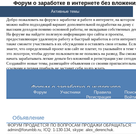
Форум о заработке в интернете без вложени
денег.
Активные темы
Добро пожаловать на форум о заработке и работе в интернете, на котором
можно найти подходящий вариант дополнительной подработки на дому с
высоким доходом помимо основной работы, не вкладывая собственных ден
На форуме вы найдете полезную информацию про сайты и проекты,
предоставляющие удаленную работу и быстрый заработок в сети интернет,
также сможете участвовать в их обсуждении и оставлять свои отзывы. Есл
знаете, что определенный проект или сайт не платит, то указывайте в теме 
это лохотрон, чтобы другие пользователи не попались на развод. Вы смож
начать зарабатывать легкие деньги без вложений и регистрации уже сегодн
Создавайте новые темы, размещайте объявления со своими пригласительн
ссылками и первая прибыль не заставит себя долго ждать.
Форум о заработке в интернете
Форум
Участники
Правила
Поис
Регистрация
Войт
Объявление
ФОРУМ ПРОДАЕТСЯ! ПО ВОПРОСАМ ПРОДАЖИ ОБРАЩАТЬСЯ:
admin@forumbb.ru, ICQ: 1-130-134, skype: alex_derenchuk.