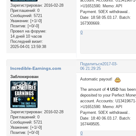
account. Accounts: U13419671
Зарегистрирован
: 2016-02-28
>U1651590. Memo: API
Приглашений:
0
Payment. 50EX withdrawal..
Сообщений:
5721
Date: 18:58 05.03.17. Batch:
Уважение:
[+1/-0]
167300669.
Позитив:
[+0/-0]
Провел на форуме:
0
14 дней 10 часов
Последний визит:
2025-04-01 13:59:38
Поделиться
2017-03-
Incredible-Earnings.com
06 21:29:25
Заблокирован
Automatic payout!
The amount of
4 USD
has been
deposited to your Perfect Mone
account. Accounts: U13419671
>U1651590. Memo: API
Зарегистрирован
: 2016-02-28
Payment. 50EX withdrawal..
Приглашений:
0
Date: 18:40 06.03.17. Batch:
Сообщений:
5721
167449505.
Уважение:
[+1/-0]
Позитив:
[+0/-0]
0