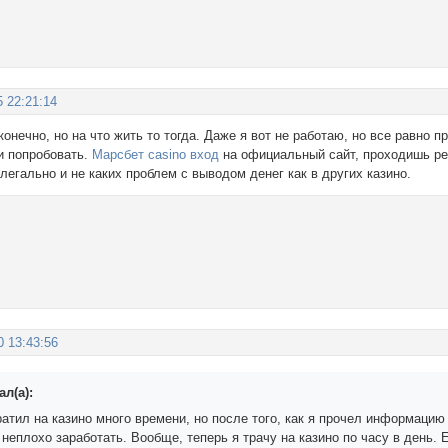
5 22:21:14
онечно, но на что жить то тогда. Даже я вот не работаю, но все равно 
и попробовать.
Марсбет casino вход
на официальный сайт, проходишь ре
 легально и не каких проблем с выводом денег как в других казино.
0 13:43:56
ал(а):
тратил на казино много времени, но после того, как я прочел информаци
неплохо заработать. Вообще, теперь я трачу на казино по часу в день. 