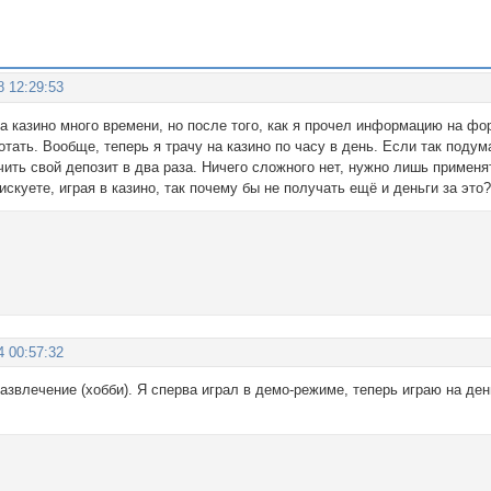
8 12:29:53
на казино много времени, но после того, как я прочел информацию на ф
тать. Вообще, теперь я трачу на казино по часу в день. Если так подум
чить свой депозит в два раза. Ничего сложного нет, нужно лишь применя
скуете, играя в казино, так почему бы не получать ещё и деньги за это?
4 00:57:32
развлечение (хобби). Я сперва играл в демо-режиме, теперь играю на де