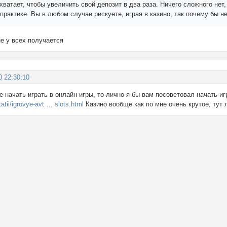
хватает, чтобы увеличить свой депозит в два раза. Ничего сложного не
практике. Вы в любом случае рискуете, играя в казино, так почему бы не
е у всех получается
0 22:30:10
е начать играть в онлайн игры, то лично я бы вам посоветовал начать и
atii/igrovye-avt … slots.html
Казино вообще как по мне очень крутое, тут 