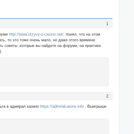
1
оруме
http://www.otzyvy-o-casino.net/,
понял, что на этом
ать, то это тоже очень мало, но даже этого времени
ть советы ,которые вы найдете на форуме, на практике.
)
2
ньги в адмирал казино
https://admiralcasino.info
. Выигрыши