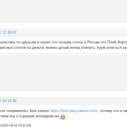
1 12:30:47
атистику по друзьям и понял что лучшие слоты в России это Плей Фор
ресных слотов на деньги, можно целый вечер злипать, коум хочеться р
1 18:14:36
гих понравилось booi казино
https://booi-play-casino.com/
, потому что в 
ством игр и хорошим интерфейсом
2020-09-22 14:51:05)