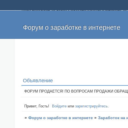
Добро пожаловать на форум о заработке и работе в интернете, 
собственных денег. На форуме вы найдете полезную информацию 
и оставлять свои отзывы. Если вы знаете, что определенный проек
легкие деньги без вложений и регистрации уже сегодня. Создавай
Форум о заработке в интернете
Объявление
ФОРУМ ПРОДАЕТСЯ! ПО ВОПРОСАМ ПРОДАЖИ ОБРАЩАТЬСЯ: 
Привет, Гость!
Войдите
или
зарегистрируйтесь
.
»
Форум о заработке в интернете
»
Заработок на 