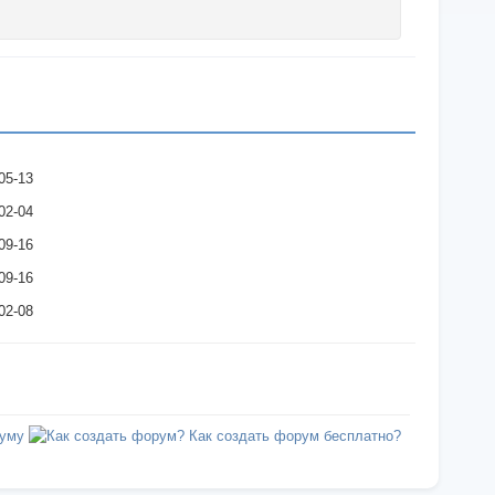
05-13
02-04
09-16
09-16
02-08
уму