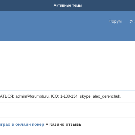
Форум о заработке в интернете без вложения денег.
Активные темы
на котором можно найти подходящий вариант дополнительной подработки на д
про сайты и проекты, предоставляющие удаленную работу и быстрый заработок
т или сайт не платит, то указывайте в теме что это лохотрон, чтобы другие по
Форум
Уч
те новые темы, размещайте объявления со своими пригласительными ссылками и
admin@forumbb.ru, ICQ: 1-130-134, skype: alex_derenchuk.
играх в онлайн покер
»
Казино отзывы