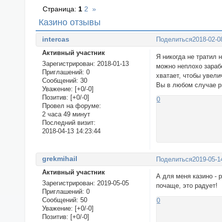
Страница:
1
2
»
Казино отзывы
intercas
Поделиться
2018-02-0
Активный участник
Я никогда не тратил 
Зарегистрирован
: 2018-01-13
можно неплохо зарабо
Приглашений:
0
хватает, чтобы увели
Сообщений:
30
Вы в любом случае ри
Уважение:
[+0/-0]
Позитив:
[+0/-0]
0
Провел на форуме:
2 часа 49 минут
Последний визит:
2018-04-13 14:23:44
grekmihail
Поделиться
2019-05-1
Активный участник
А для меня казино - 
Зарегистрирован
: 2019-05-05
почаще, это радует!
Приглашений:
0
Сообщений:
50
0
Уважение:
[+0/-0]
Позитив:
[+0/-0]