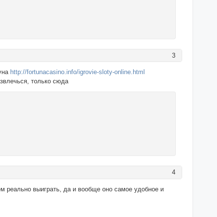
3
туна
http://fortunacasino.info/igrovie-sloty-online.html
азвлечься, только сюда
4
нем реально выиграть, да и вообще оно самое удобное и