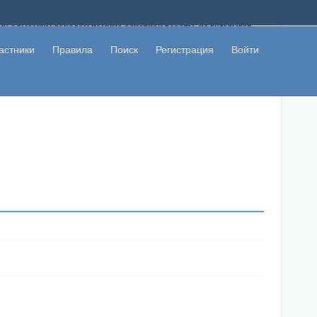
ому с высоким доходом помимо основной работы, не вкладывая
 в сети интернет, а также сможете участвовать в их обсуждении
льзователи не попались на развод. Вы сможете начать зарабатывать
астники
Правила
Поиск
Регистрация
Войти
 первая прибыль не заставит себя долго ждать.