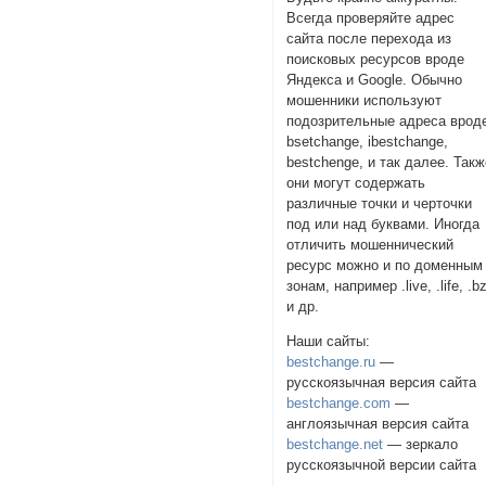
Всегда проверяйте адрес
сайта после перехода из
поисковых ресурсов вроде
Яндекса и Google. Обычно
мошенники используют
подозрительные адреса врод
bsetchange, ibestchange,
bestchenge, и так далее. Так
они могут содержать
различные точки и черточки
под или над буквами. Иногда
отличить мошеннический
ресурс можно и по доменным
зонам, например .live, .life, .b
и др.
Наши сайты:
bestchange.ru
—
русскоязычная версия сайта
bestchange.com
—
англоязычная версия сайта
bestchange.net
— зеркало
русскоязычной версии сайта