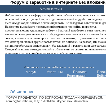
Форум о заработке в интернете без вложени
денег.
Активные темы
Добро пожаловать на форум о заработке и работе в интернете, на котором
можно найти подходящий вариант дополнительной подработки на дому с
высоким доходом помимо основной работы, не вкладывая собственных ден
На форуме вы найдете полезную информацию про сайты и проекты,
предоставляющие удаленную работу и быстрый заработок в сети интернет,
также сможете участвовать в их обсуждении и оставлять свои отзывы. Есл
знаете, что определенный проект или сайт не платит, то указывайте в теме 
это лохотрон, чтобы другие пользователи не попались на развод. Вы смож
начать зарабатывать легкие деньги без вложений и регистрации уже сегодн
Создавайте новые темы, размещайте объявления со своими пригласительн
ссылками и первая прибыль не заставит себя долго ждать.
Форум о заработке в интернете
Форум
Участники
Правила
Поис
Регистрация
Войт
Объявление
ФОРУМ ПРОДАЕТСЯ! ПО ВОПРОСАМ ПРОДАЖИ ОБРАЩАТЬСЯ:
admin@forumbb.ru, ICQ: 1-130-134, skype: alex_derenchuk.