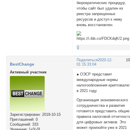
бюрократических процедур,
чтобы сайт был удален из
реестра запрещенных
ресурсов и доступ к нему
вновь восстановлен.
0
Поделиться
2020-12-
1
BestChange
01 15:33:04
Активный участник
● ОЭСР представит
международные нормы
налогообложения криптовалю
в 2021 году
Организация экономического
сотрудничества и развития
готовится представить общие
Зарегистрирован
: 2019-10-15
правила налоговой отчетност
Приглашений:
0
для цифровых активов. Это
Сообщений:
333
может произойти уже в 2021
Уважение:
[+0/-0]