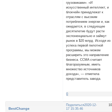
грузовиками». «И
искусственный интеллект, и
блокчейн принадлежат к
отраслям с высоким
потреблением энергии и, как
ожидается, в следующее
десятилетие будут расти
экспоненциально и займут
рынок в $20 млрд. Исходя из
успеха первой пилотной
программы, мы можем
расширить это направление
бизнеса. CCMA считает
благоразумным, иметь
множество источников
дохода», — отметила
представитель завода.
0
Поделиться
2020-12-
1
BestChange
17 15:35:46