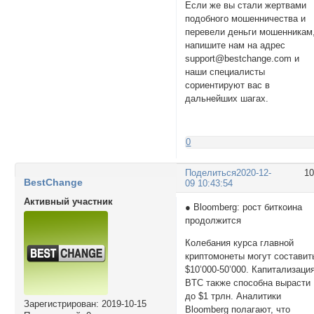
Если же вы стали жертвами
подобного мошенничества и
перевели деньги мошенникам
напишите нам на адрес
support@bestchange.com и
наши специалисты
сориентируют вас в
дальнейших шагах.
0
Поделиться
2020-12-
1
BestChange
09 10:43:54
Активный участник
● Bloomberg: рост биткоина
продолжится
Колебания курса главной
криптомонеты могут составит
$10’000-50’000. Капитализаци
BTC также способна вырасти
до $1 трлн. Аналитики
Зарегистрирован
: 2019-10-15
Bloomberg полагают, что