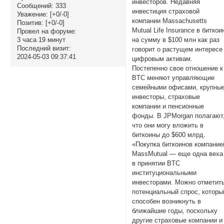
инвесторов. Недавняя
Сообщений:
333
инвестиция страховой
Уважение:
[+0/-0]
компании Massachusetts
Позитив:
[+0/-0]
Mutual Life Insurance в биткои
Провел на форуме:
3 часа 19 минут
на сумму в $100 млн как раз
Последний визит:
говорит о растущем интересе
2024-05-03 09:37:41
цифровым активам.
Постепенно свое отношение к
BTC меняют управляющие
семейными офисами, крупны
инвесторы, страховые
компании и пенсионные
фонды. В JPMorgan полагают
что они могу вложить в
биткоины до $600 млрд.
«Покупка биткоинов компание
MassMutual — еще одна веха
в принятии BTC
институциональными
инвесторами. Можно отметит
потенциальный спрос, которы
способен возникнуть в
ближайшие годы, поскольку
другие страховые компании и