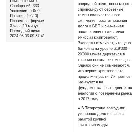
Приглашений:
0
очередной взлет цены монет
Сообщений:
333
спровоцируют серьезные
Уважение:
[+0/-0]
темпы количественного
Позитив:
[+0/-0]
смягчения, рост отношения
Провел на форуме:
3 часа 19 минут
долга к ВВП и сниженная
Последний визит:
после халвинга динамика
2024-05-03 09:37:41
эмиссии криптовалют.
Эксперты отмечают, что цена
биткоина на уровне $19’000-
20’000 может держаться в
течение нескольких месяцев.
Однако они не сомневаются,
что первая криптовалюта
продолжит расти. Их прогноз
базируется на
фундаментальных сдвигах п
аналогии с поведением рынка
в 2017 году.
● В Татарстане возбудили
уголовное дело в связи с
работой крупной
криптопирамиды