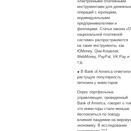
электронными платежными
инструментами для денежны
операций с юрлицами,
индивидуальными
предпринимателями и
физлицами. Статьи закона «
национальной платежной
системе» распространяются
на такие инструменты, как
ЮMoney, Qiwi-Кошелек,
WebMoney, PayPal, VK Pay и
т.д.
● В Bank of America отметили
растущую популярность
биткоина у инвесторов
Опрос портфельных
управляющих, проведенный
Bank of America, говорит о то
что инвесторы стали меньше
беспокоиться по поводу
влияния пандемии на мирову
экономику. В исследовании
участвовали 217