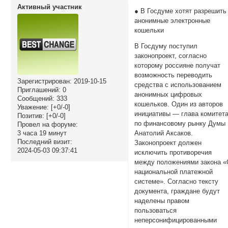
Активный участник
● В Госдуме хотят разрешить
анонимные электронные
кошельки
В Госдуму поступил
законопроект, согласно
которому россияне получат
возможность переводить
Зарегистрирован
: 2019-10-15
средства с использованием
Приглашений:
0
анонимных цифровых
Сообщений:
333
кошельков. Один из авторов
Уважение:
[+0/-0]
инициативы — глава комитет
Позитив:
[+0/-0]
по финансовому рынку Думы
Провел на форуме:
3 часа 19 минут
Анатолий Аксаков.
Последний визит:
Законопроект должен
2024-05-03 09:37:41
исключить противоречия
между положениями закона 
национальной платежной
системе». Согласно тексту
документа, граждане будут
наделены правом
пользоваться
неперсонифицированными