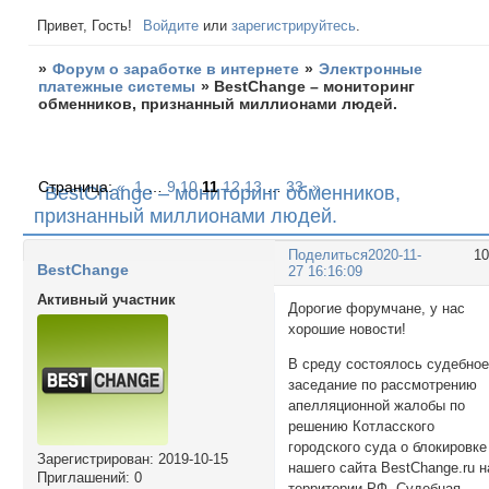
Привет, Гость!
Войдите
или
зарегистрируйтесь
.
»
Форум о заработке в интернете
»
Электронные
платежные системы
»
BestChange – мониторинг
обменников, признанный миллионами людей.
Страница:
«
1
…
9
10
11
12
13
…
33
»
BestChange – мониторинг обменников,
признанный миллионами людей.
Поделиться
2020-11-
1
BestChange
27 16:16:09
Активный участник
Дорогие форумчане, у нас
хорошие новости!
В среду состоялось судебно
заседание по рассмотрению
апелляционной жалобы по
решению Котласского
городского суда о блокировке
Зарегистрирован
: 2019-10-15
нашего сайта BestChange.ru н
Приглашений:
0
территории РФ. Судебная