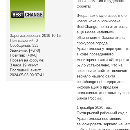
новые события с судебного
фронта!
Вчера нам стало известно о
новом иске о блокировке
BestChange, но на этот раз с
еще более нелепыми
Зарегистрирован
: 2019-10-15
обвинениями. Заместитель
Приглашений:
0
прокурора города
Сообщений:
333
Архангельска утверждает, чт
Уважение:
[+0/-0]
в ходе проведенного
Позитив:
[+0/-0]
мониторинга сети «Интернет»
Провел на форуме:
3 часа 19 минут
было установлено, что на
Последний визит:
нескольких сайтах, включая
2024-05-03 09:37:41
зеркало нашего сайта
bestchange.net содержится
информация о продаже
фальшивых денежных купюр
Банка России.
1 декабря 2020 года
Октябрьский районный суд г.
Архангельска постановил
заблокировать зеркало нашег
сайта. При этом суд не прове