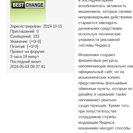
в последнее время
возобновилась активность
мошенников, которые своими
неправомерными действиями
стараются завладеть
Зарегистрирован
: 2019-10-15
денежными средствами,
Приглашений:
0
используя технические
Сообщений:
333
уязвимости рекламной
Уважение:
[+0/-0]
системы Яндекса.
Позитив:
[+0/-0]
Провел на форуме:
Мошенники создают
3 часа 19 минут
фишинговые ресурсы,
Последний визит:
напоминающие визуально на
2024-05-03 09:37:41
официальный сайт, но на
мошеннических копиях
представлены фальшивые
обменные пункты, которые по
дизайну и названию также
напоминают реально
существующие. Кроме того,
при попустительстве
сотрудников службы
модерации Яндекса
мошенники находят способы