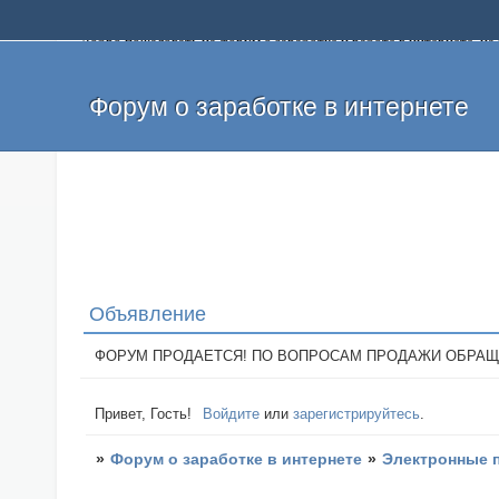
Добро пожаловать на форум о заработке и работе в интернете, 
собственных денег. На форуме вы найдете полезную информацию 
и оставлять свои отзывы. Если вы знаете, что определенный проек
легкие деньги без вложений и регистрации уже сегодня. Создавай
Форум о заработке в интернете
Объявление
ФОРУМ ПРОДАЕТСЯ! ПО ВОПРОСАМ ПРОДАЖИ ОБРАЩАТЬСЯ: 
Привет, Гость!
Войдите
или
зарегистрируйтесь
.
»
Форум о заработке в интернете
»
Электронные 