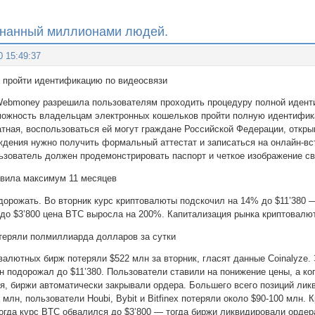
изнанный миллионами людей.
0 15:49:37
 пройти идентификацию по видеосвязи
ebmoney разрешила пользователям проходить процедуру полной идент
зможность владельцам электронных кошельков пройти полную идентифик
атная, воспользоваться ей могут граждане Российской Федерации, откр
ждения нужно получить формальный аттестат и записаться на онлайн-в
льзователь должен продемонстрировать паспорт и четкое изображение с
овила максимум 11 месяцев
орожать. Во вторник курс криптовалюты подскочил на 14% до $11’380 — 
 до $3’800 цена BTC выросла на 200%. Капитализация рынка криптовалют
теряли полмиллиарда долларов за сутки
алютных бирж потеряли $522 млн за вторник, гласят данные Сoinalyze.
ин подорожал до $11’380. Пользователи ставили на понижение цены, а ко
я, биржи автоматически закрывали ордера. Большего всего позиций лик
 млн, пользователи Houbi, Bybit и Bitfinex потеряли около $90-100 млн.
когда курс BTC обвалился до $3’800 — тогда биржи ликвидировали ордер