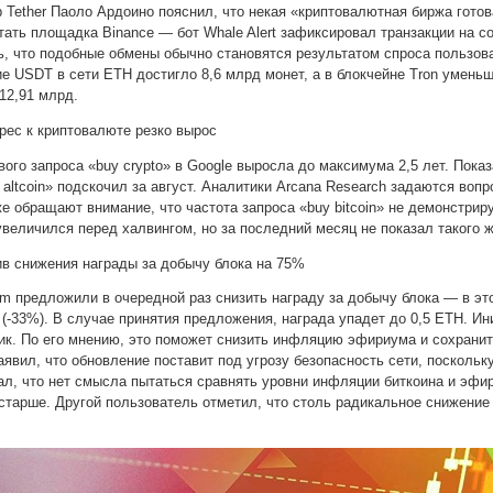
 Tether Паоло Ардоино пояснил, что некая «криптовалютная биржа гото
тать площадка Binance — бот Whale Alert зафиксировал транзакции на
ить, что подобные обмены обычно становятся результатом спроса пользо
е USDT в сети ETH достигло 8,6 млрд монет, а в блокчейне Tron умень
12,91 млрд.
ерес к криптовалюте резко вырос
ого запроса «buy crypto» в Google выросла до максимума 2,5 лет. Пока
 altcoin» подскочил за август. Аналитики Arcana Research задаются воп
е обращают внимание, что частота запроса «buy bitcoin» не демонстрир
 увеличился перед халвингом, но за последний месяц не показал такого ж
в снижения награды за добычу блока на 75%
m предложили в очередной раз снизить награду за добычу блока — в эт
H (-33%). В случае принятия предложения, награда упадет до 0,5 ETH. 
к. По его мнению, это поможет снизить инфляцию эфириума и сохранит
явил, что обновление поставит под угрозу безопасность сети, поскольку 
л, что нет смысла пытаться сравнять уровни инфляции биткоина и эфир
 старше. Другой пользователь отметил, что столь радикальное снижени