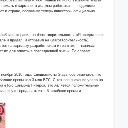
инансовых активах». «От планов по использованию Waves
м лежать в кармане, а должны работать», — поделился
ют в стране, поскольку теперь инвесторы официально
прибыли отправил на благотворительность. «Я продал свои
еле и продал, и отправил на благотворительность).
уются на зарплату разработчикам и гранты», — написал
ет их для оплаты в повседневной жизни. По словам
.
 ноября 2018 года. Специалисты Glassnode отмечают, что
а баланс превышал 3 млн BTC. С тех пор значение упало на
ка eToro Саймона Питерса, это является положительным
планируют продавать их в ближайшее время и