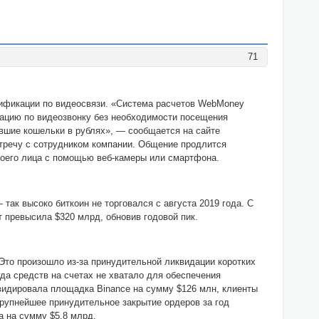
71
ификации по видеосвязи. «Система расчетов WebMoney
ацию по видеозвонку без необходимости посещения
ывшие кошельки в рублях», — сообщается на сайте
стречу с сотрудником компании. Общение продлится
воего лица с помощью веб-камеры или смартфона.
так высоко биткоин не торговался с августа 2019 года. С
 превысила $320 млрд, обновив годовой пик.
 Это произошло из-за принудительной ликвидации коротких
гда средств на счетах не хватало для обеспечения
видировала площадка Binance на сумму $126 млн, клиенты
 Крупнейшее принудительное закрытие ордеров за год
а на сумму $5,8 млрд.