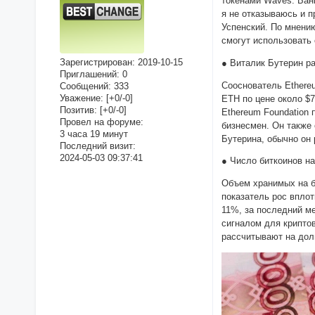
токенами Waves. Бан
я не отказываюсь и 
Успенский. По мнени
смогут использовать
Зарегистрирован
: 2019-10-15
● Виталик Бутерин р
Приглашений:
0
Сооснователь Ethere
Сообщений:
333
Уважение:
[+0/-0]
ETH по цене около $7
Позитив:
[+0/-0]
Ethereum Foundation 
Провел на форуме:
бизнесмен. Он также 
3 часа 19 минут
Бутерина, обычно он 
Последний визит:
2024-05-03 09:37:41
● Число биткоинов н
Объем хранимых на б
показатель рос вплот
11%, за последний м
сигналом для крипто
рассчитывают на дол