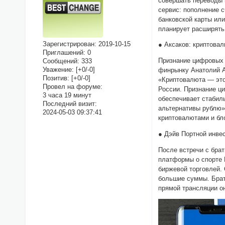
совершать переводы 
сервис: пополнение 
банковской карты ил
планирует расширять
Зарегистрирован
: 2019-10-15
● Аксаков: криптова
Приглашений:
0
Признание цифровых 
Сообщений:
333
Уважение:
[+0/-0]
финрынку Анатолий А
Позитив:
[+0/-0]
«Криптовалюта — это 
Провел на форуме:
России. Признание ц
3 часа 19 минут
обеспечивает стабил
Последний визит:
альтернативы рублю»
2024-05-03 09:37:41
криптовалютами и бл
● Дэйв Портной инве
После встречи с бра
платформы о спорте B
биржевой торговлей. 
большие суммы. Брат
прямой трансляции он