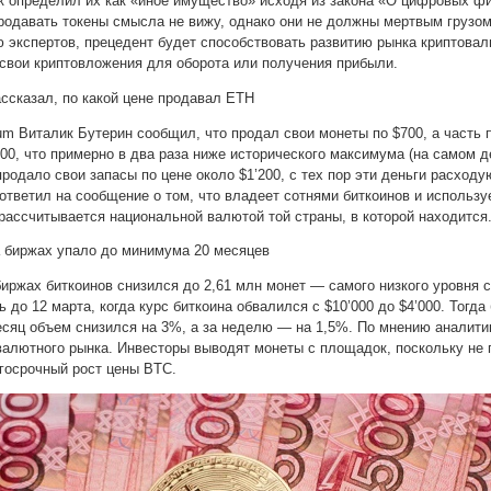
к определил их как «иное имущество» исходя из закона «О цифровых ф
продавать токены смысла не вижу, однако они не должны мертвым грузо
ю экспертов, прецедент будет способствовать развитию рынка криптовал
 свои криптовложения для оборота или получения прибыли.
ассказал, по какой цене продавал ETH
um Виталик Бутерин сообщил, что продал свои монеты по $700, а часть 
00, что примерно в два раза ниже исторического максимума (на самом д
продало свои запасы по цене около $1’200, с тех пор эти деньги расход
ответил на сообщение о том, что владеет сотнями биткоинов и использу
рассчитывается национальной валютой той страны, в которой находится
а биржах упало до минимума 20 месяцев
иржах биткоинов снизился до 2,61 млн монет — самого низкого уровня с
ь до 12 марта, когда курс биткоина обвалился с $10’000 до $4’000. Тогд
есяц объем снизился на 3%, а за неделю — на 1,5%. По мнению аналити
валютного рынка. Инвесторы выводят монеты с площадок, поскольку не 
госрочный рост цены BTC.