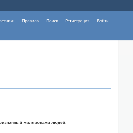
ому с высоким доходом помимо основной работы, не вкладывая
 в сети интернет, а также сможете участвовать в их обсуждении
льзователи не попались на развод. Вы сможете начать зарабатывать
астники
Правила
Поиск
Регистрация
Войти
 первая прибыль не заставит себя долго ждать.
признанный миллионами людей.