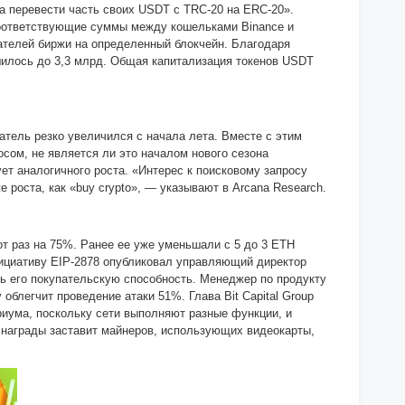
ва перевести часть своих USDT с TRC-20 на ERC-20».
 соответствующие суммы между кошельками Binance и
вателей биржи на определенный блокчейн. Благодаря
шилось до 3,3 млрд. Общая капитализация токенов USDT
затель резко увеличился с начала лета. Вместе с этим
росом, не является ли это началом нового сезона
ует аналогичного роста. «Интерес к поисковому запросу
е роста, как «buy crypto», — указывают в Arcana Research.
от раз на 75%. Ранее ее уже уменьшали с 5 до 3 ETH
Инициативу EIP-2878 опубликовал управляющий директор
ь его покупательскую способность. Менеджер по продукту
облегчит проведение атаки 51%. Глава Bit Capital Group
иума, поскольку сети выполняют разные функции, и
е награды заставит майнеров, использующих видеокарты,