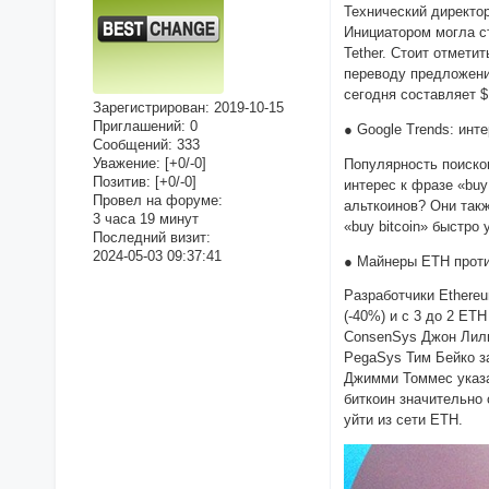
Технический директор
Инициатором могла с
Tether. Стоит отмет
переводу предложени
сегодня составляет $
Зарегистрирован
: 2019-10-15
Приглашений:
0
● Google Trends: инт
Сообщений:
333
Уважение:
[+0/-0]
Популярность поисков
Позитив:
[+0/-0]
интерес к фразе «buy
Провел на форуме:
альткоинов? Они такж
3 часа 19 минут
«buy bitcoin» быстро
Последний визит:
2024-05-03 09:37:41
● Майнеры ETH проти
Разработчики Ethereu
(-40%) и с 3 до 2 ET
ConsenSys Джон Лили
PegaSys Тим Бейко за
Джимми Томмес указа
биткоин значительно
уйти из сети ETH.