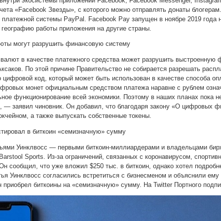
внутри экосистемы приложений Facebook, Facebook Messenger, Instagram
счета «Facebook Звезды», с которого можно отправлять донаты блогера
и платежной системы PayPal. Facebook Pay запущен в ноябре 2019 года
 географию работы приложения на другие страны.
люты могут разрушить финансовую систему
валют в качестве платежного средства может разрушить выстроенную ф
ксаков. По этой причине Правительство не собирается разрешать распл
цифровой код, который может быть использован в качестве способа опл
ифровых монет официальным средством платежа наравне с рублем озна
ьное функционирование всей экономики. Поэтому в наших планах пока н
, — заявил чиновник. Он добавил, что благодаря закону «О цифровых ф
окчейном, а также выпускать собственные токены.
стировал в биткоин «семизначную» сумму
тьями Уинклвосс — первыми биткоин-миллиардерами и владельцами бирж
arstool Sports. Из-за ограничений, связанных с коронавирусом, спорти
Он сообщил, что уже вложил $250 тыс. в биткоин, однако хотел подробн
ья Уинклвосс согласились встретиться с бизнесменом и объяснили ему 
 приобрел биткоины на «семизначную» сумму. На Twitter Портного подпи