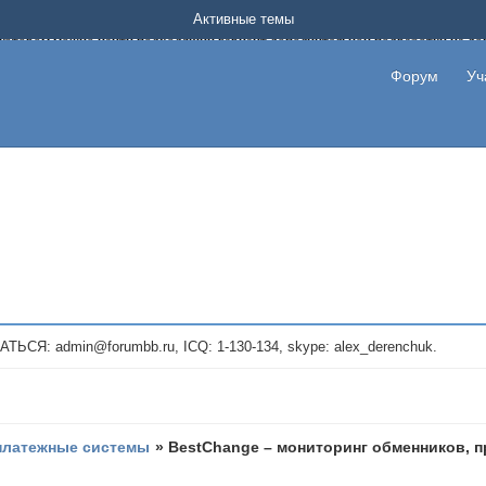
Форум о заработке в интернете без вложения денег.
Активные темы
на котором можно найти подходящий вариант дополнительной подработки на д
про сайты и проекты, предоставляющие удаленную работу и быстрый заработок
т или сайт не платит, то указывайте в теме что это лохотрон, чтобы другие по
Форум
Уч
те новые темы, размещайте объявления со своими пригласительными ссылками и
admin@forumbb.ru, ICQ: 1-130-134, skype: alex_derenchuk.
платежные системы
»
BestChange – мониторинг обменников, 