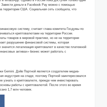
 и WhatsApp. Однако в России пока доступен только один
м. Завести деньги в Facebook Pay можно с помощью
 на территории США. Социальная сеть сообщила, что
инансовую систему, считает глава комитета Госдумы по
ачиваться криптовалютами на территории России.
аты товаров в мировой практике, но не на территории
чает разрушение финансовой системы, которая
е значится легализация криптовалют в качестве платежной
инансовых активах» бизнес может работать с
и Gemini. Дэйв Портной является создателем медиа-
вная индустрия на спаде, поэтому Портной заинтересовался
ее узнать о криптовалюте, прежде чем инвестировать
основы работы с криптовалютой. После этого во время
сано 1,7 млн человек.