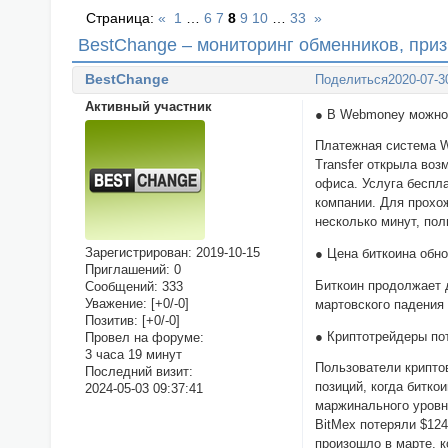
Страница:
«
1
…
6
7
8
9
10
…
33
»
BestChange – мониторинг обменников, пр
BestChange
Поделиться
2020-07-3
Активный участник
● В Webmoney можно
Платежная система W
Transfer открыла во
офиса. Услуга беспл
компании. Для прохо
несколько минут, по
Зарегистрирован
: 2019-10-15
● Цена биткоина обн
Приглашений:
0
Биткоин продолжает д
Сообщений:
333
Уважение:
[+0/-0]
мартовского падения
Позитив:
[+0/-0]
● Криптотрейдеры по
Провел на форуме:
3 часа 19 минут
Пользователи криптов
Последний визит:
позиций, когда битко
2024-05-03 09:37:41
маржинального уровн
BitMex потеряли $124
произошло в марте, 