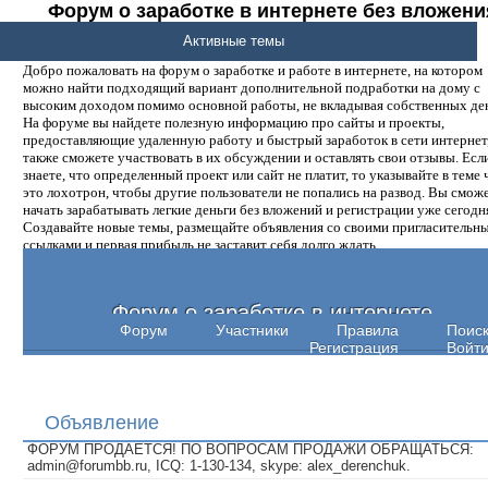
Форум о заработке в интернете без вложени
денег.
Активные темы
Добро пожаловать на форум о заработке и работе в интернете, на котором
можно найти подходящий вариант дополнительной подработки на дому с
высоким доходом помимо основной работы, не вкладывая собственных ден
На форуме вы найдете полезную информацию про сайты и проекты,
предоставляющие удаленную работу и быстрый заработок в сети интернет,
также сможете участвовать в их обсуждении и оставлять свои отзывы. Есл
знаете, что определенный проект или сайт не платит, то указывайте в теме 
это лохотрон, чтобы другие пользователи не попались на развод. Вы смож
начать зарабатывать легкие деньги без вложений и регистрации уже сегодн
Создавайте новые темы, размещайте объявления со своими пригласительн
ссылками и первая прибыль не заставит себя долго ждать.
Форум о заработке в интернете
Форум
Участники
Правила
Поис
Регистрация
Войт
Объявление
ФОРУМ ПРОДАЕТСЯ! ПО ВОПРОСАМ ПРОДАЖИ ОБРАЩАТЬСЯ:
admin@forumbb.ru, ICQ: 1-130-134, skype: alex_derenchuk.