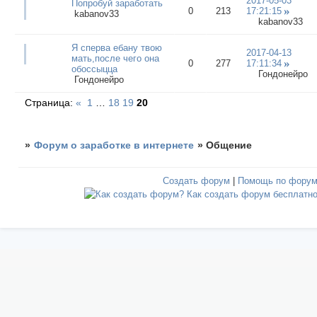
2017-05-03
Попробуй заработать
0
213
17:21:15
kabanov33
kabanov33
Я сперва ебану твою
2017-04-13
мать,после чего она
0
277
17:11:34
обоссыцца
Гондонейро
Гондонейро
Страница:
«
1
…
18
19
20
»
Форум о заработке в интернете
»
Общение
Создать форум
|
Помощь по фору