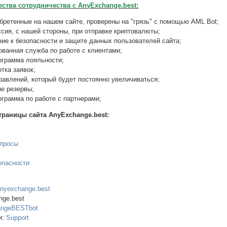
тва сотрудничества с AnyExchange.best:
бретенные на нашем сайте, проверены на "грязь" с помощью AML Bot;
сия, с нашей стороны, при отправке криптовалюты;
ие к безопасности и защите данных пользователей сайта;
ванная служба по работе с клиентами;
ограмма лояльности;
тка заявок;
равлений, который будет постоянно увеличиваться;
е резервы;
ограмма по работе с партнерами;
раницы сайта AnyExchange.best:
опросы
опасности
anyexchange.best
nge.best
ngeBESTbot
и:
Support