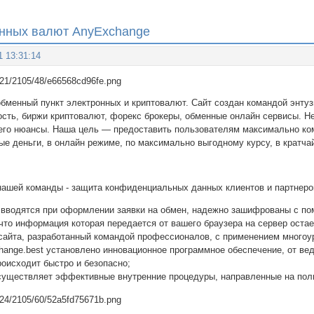
ронных валют AnyExchange
1 13:31:14
обменный пункт электронных и криптовалют. Сайт создан командой энтуз
ость, биржи криптовалют, форекс брокеры, обменные онлайн сервисы. Не
 его нюансы. Наша цель — предоставить пользователям максимально ко
ые деньги, в онлайн режиме, по максимально выгодному курсу, в кратча
нашей команды - защита конфиденциальных данных клиентов и партнеро
 вводятся при оформлении заявки на обмен, надежно зашифрованы с по
 что информация которая передается от вашего браузера на сервер остае
сайта, разработанный командой профессионалов, с применением многоу
hange.best установлено инновационное программное обеспечение, от ве
роисходит быстро и безопасно;
существляет эффективные внутренние процедуры, направленные на по