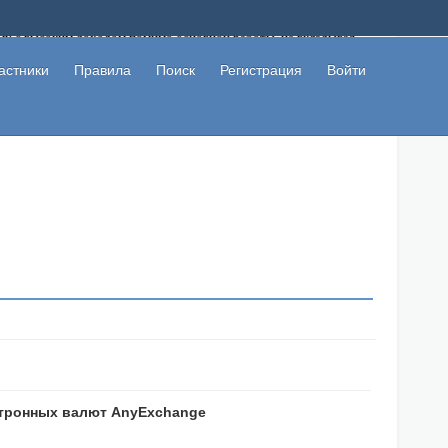
ому с высоким доходом помимо основной работы, не вкладывая
 в сети интернет, а также сможете участвовать в их обсуждении
льзователи не попались на развод. Вы сможете начать зарабатывать
астники
Правила
Поиск
Регистрация
Войти
 первая прибыль не заставит себя долго ждать.
ектронных валют AnyExchange