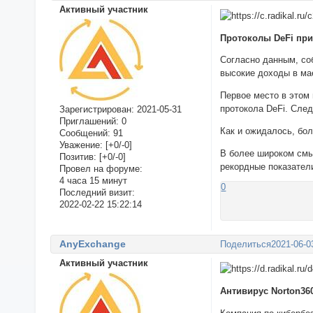
Активный участник
Протоколы DeFi при
Согласно данным, со
высокие доходы в ма
Первое место в этом
протокола DeFi. Сле
Зарегистрирован
: 2021-05-31
Приглашений:
0
Как и ожидалось, бол
Сообщений:
91
Уважение:
[+0/-0]
В более широком смы
Позитив:
[+0/-0]
рекордные показатели
Провел на форуме:
4 часа 15 минут
0
Последний визит:
2022-02-22 15:22:14
AnyExchange
Поделиться
2021-06-0
Активный участник
Антивирус Norton36