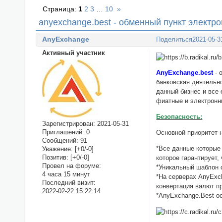
Страница:
1
2
3
…
10
»
anyexchange.best - обменный пункт элект
AnyExchange
Поделиться
2021-05-3
Активный участник
AnyExchange.best
- 
банковская деятельн
данный бизнес и все
фиатные и электронн
Безопасность:
Зарегистрирован
: 2021-05-31
Приглашений:
0
Основной приоритет 
Сообщений:
91
*Все данные которые
Уважение:
[+0/-0]
Позитив:
[+0/-0]
которое гарантирует,
Провел на форуме:
*Уникальный шаблон 
4 часа 15 минут
*На серверах AnyExc
Последний визит:
конвертация валют п
2022-02-22 15:22:14
*AnyExchange.Best о