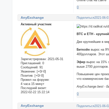
Online chat на сайте
0
AnyExchange
Поделиться
2021-06-0
Активный участник
BTC и ETH - крупне
Две крупнейшие в ми
Биткойн
вырос на 9%
400долларов. Этот ш
Зарегистрирован
: 2021-05-31
Эфир
вырос на 15% з
Приглашений:
0
выше 2700 долларов.
Сообщений:
91
Уважение:
[+0/-0]
Повышение цен произ
Позитив:
[+0/-0]
что коммерческие бан
Провел на форуме:
4 часа 15 минут
AnyExchange.best - 
Последний визит:
2022-02-22 15:22:14
0
AnyExchange
Поделиться
2021-06-0