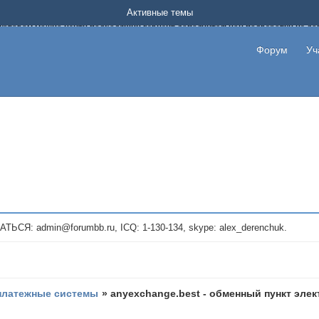
Форум о заработке в интернете без вложения денег.
Активные темы
на котором можно найти подходящий вариант дополнительной подработки на д
про сайты и проекты, предоставляющие удаленную работу и быстрый заработок
т или сайт не платит, то указывайте в теме что это лохотрон, чтобы другие по
Форум
Уч
те новые темы, размещайте объявления со своими пригласительными ссылками и
admin@forumbb.ru, ICQ: 1-130-134, skype: alex_derenchuk.
платежные системы
»
anyexchange.best - обменный пункт эл