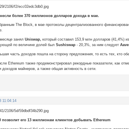
несли более 370 миллионов долларов дохода в мае.
бранным The Block, в мае протоколы децентрализованного финансировани
е.
 месяце занял
Uniswap,
который составил 153,9 млн долларов (41,4%) и
дующей по величине долей был
Sushiswap
- 20,3%, за ним следует
Aav
ьшая часть доходов пошла на сторону предложения, то есть тех, кто о
сле Ethereum также продемонстрировал рекордные показатели, как отмеч
 доходов майнеров, а также общая активность в сети.
3 11:04:14
0 позволит его 13 миллионам клиентов добывать Ethereum