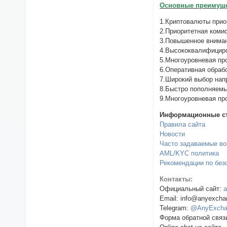
Основные преимущес
1.Криптовалюты прио
2.Приоритетная комис
3.Повышенное вниман
4.Высококвалифициро
5.Многоуровневая пр
6.Оперативная обрабо
7.Широкий выбор нап
8.Быстро пополняемы
9.Многоуровневая пр
Информационные ст
Правила сайта
Новости
Часто задаваемые в
AML/KYC политика
Рекомендации по без
Контакты:
Официальный сайт:
Email: info@anyexcha
Telegram:
@AnyExcha
Форма обратной связ