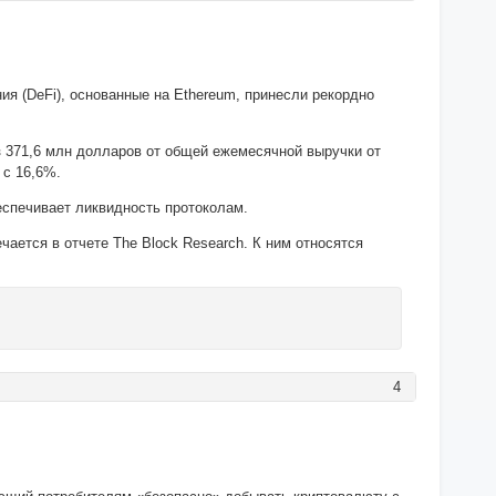
я (DeFi), основанные на Ethereum, принесли рекордно
з 371,6 млн долларов от общей ежемесячной выручки от
e
с 16,6%.
беспечивает ликвидность протоколам.
ается в отчете The Block Research. К ним относятся
4