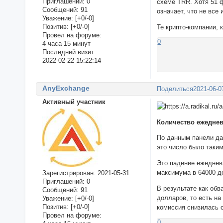
Приглашений:
0
схеме TRR. Хотя 51 ф
Сообщений:
91
означает, что не все
Уважение:
[+0/-0]
Позитив:
[+0/-0]
Те крипто-компании,
Провел на форуме:
0
4 часа 15 минут
Последний визит:
2022-02-22 15:22:14
AnyExchange
Поделиться
2021-06-0
Активный участник
Количество ежеднев
По данным панели да
это число было таким
Это падение ежедневн
максимума в 64000 д
Зарегистрирован
: 2021-05-31
Приглашений:
0
В результате как обв
Сообщений:
91
долларов, то есть на
Уважение:
[+0/-0]
Позитив:
[+0/-0]
комиссия снизилась с
Провел на форуме:
0