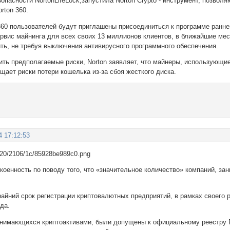
опасности NortonLifeLock,запустила Norton Crypto - инструмент, позво
rton 360.
60 пользователей будут приглашены присоединиться к программе раннег
рвис майнинга для всех своих 13 миллионов клиентов, в ближайшие меся
ть, не требуя выключения антивирусного программного обеспечения.
ить предполагаемые риски, Norton заявляет, что майнеры, использующие
ащает риски потери кошелька из-за сбоя жесткого диска.
4 17:12:53
коенность по поводу того, что «значительное количество» компаний, з
айний срок регистрации криптовалютных предприятий, в рамках своего 
да.
анимающихся криптоактивами, были допущены к официальному реестру F