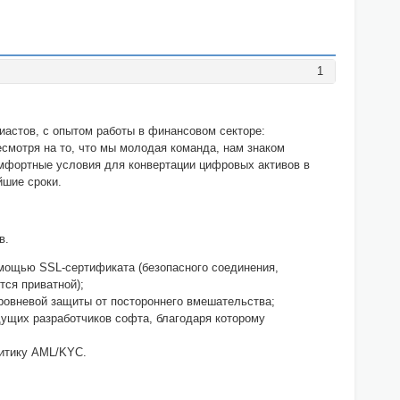
1
иастов, с опытом работы в финансовом секторе:
смотря на то, что мы молодая команда, нам знаком
мфортные условия для конвертации цифровых активов в
йшие сроки.
в.
мощью SSL-сертификата (безопасного соединения,
тся приватной);
ровневой защиты от постороннего вмешательства;
дущих разработчиков софта, благодаря которому
литику AML/KYC.