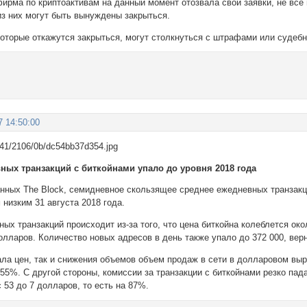
ирма по криптоактивам на данный момент отозвала свои заявки, не все 
 из них могут быть вынуждены закрыться.
 которые откажутся закрыться, могут столкнуться с штрафами или судеб
7 14:50:00
ных транзакций с биткойнами упало до уровня 2018 года
нных The Block, семидневное скользящее среднее ежедневных транзакци
 низким 31 августа 2018 года.
ых транзакций происходит из-за того, что цена биткойна колеблется ок
олларов. Количество новых адресов в день также упало до 372 000, вер
ала цен, так и снижения объемов объем продаж в сети в долларовом вы
 55%. С другой стороны, комиссии за транзакции с биткойнами резко па
 53 до 7 долларов, то есть на 87%.