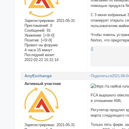
Компания по кибербез
помощью продукта No
С 3 июня избранные 3
планирует открыть се
Зарегистрирован
: 2021-05-31
Приглашений:
0
пользователям майни
Сообщений:
91
Чтобы помочь устран
Уважение:
[+0/-0]
Позитив:
[+0/-0]
Norton, что предотвр
Провел на форуме:
0
4 часа 15 минут
Последний визит:
2022-02-22 15:22:14
AnyExchange
Поделиться
2021-06-0
Активный участник
FCA выразило обеспо
в отношении AML.
Регулятор продлил кр
марта следующего го
Только пять фирм, з
Зарегистрирован
: 2021-05-31