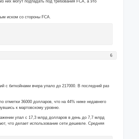
из них могут подпадать под требования FCA, а это
ным иском со стороны FCA.
6
й с биткойнами вчера упало до 217000. В последний раз
оло отметки 36000 долларов, что на 44% ниже недавнего
нувшись к мартовскому уровню.
ражении упал с 17,3 млрд долларов в день до 7,7 млрд
дают, что делает использование сети дешевле. Средняя