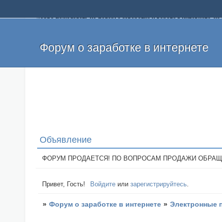
Добро пожаловать на форум о заработке и работе в интернете, 
собственных денег. На форуме вы найдете полезную информацию 
и оставлять свои отзывы. Если вы знаете, что определенный проек
легкие деньги без вложений и регистрации уже сегодня. Создавай
Форум о заработке в интернете
Объявление
ФОРУМ ПРОДАЕТСЯ! ПО ВОПРОСАМ ПРОДАЖИ ОБРАЩАТЬСЯ: 
Привет, Гость!
Войдите
или
зарегистрируйтесь
.
»
Форум о заработке в интернете
»
Электронные 