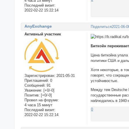
4 часа 15 минут
Последний визит:
2022-02-22 15:22:14
AnyExchange
Поделиться
2021-06-0
Активный участник
Биткойн переживает
Цена биткойна упала
политики США и даль
Хотя некоторые, в то
говорят, что сокраще
Зарегистрирован
: 2021-05-31
Приглашений:
0
устойчивостью.
Сообщений:
91
Между тем Deutsche 
Уважение:
[+0/-0]
Позитив:
[+0/-0]
государственные расх
Провел на форуме:
наблюдались в 1940-х
4 часа 15 минут
0
Последний визит:
2022-02-22 15:22:14