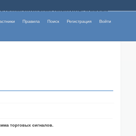
ому с высоким доходом помимо основной работы, не вкладывая
 в сети интернет, а также сможете участвовать в их обсуждении
льзователи не попались на развод. Вы сможете начать зарабатывать
астники
Правила
Поиск
Регистрация
Войти
 первая прибыль не заставит себя долго ждать.
амма торговых сигналов.