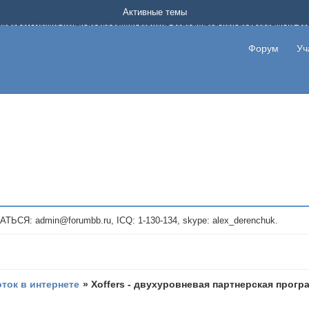
Форум о заработке в интернете без вложения денег.
Активные темы
на котором можно найти подходящий вариант дополнительной подработки на д
про сайты и проекты, предоставляющие удаленную работу и быстрый заработок
т или сайт не платит, то указывайте в теме что это лохотрон, чтобы другие по
Форум
Уч
те новые темы, размещайте объявления со своими пригласительными ссылками и
admin@forumbb.ru, ICQ: 1-130-134, skype: alex_derenchuk.
оток в интернете
»
Xoffers - двухуровневая партнерская прогр