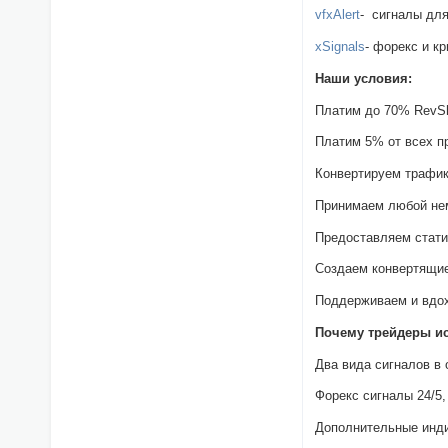
vfxAlert
- сигналы дл
xSignals
- форекс и к
Наши условия:
Платим до 70% RevSh
Платим 5% от всех п
Конвертируем трафик
Принимаем любой не
Предоставляем стати
Создаем конвертящие
Поддерживаем и вдох
Почему трейдеры и
Два вида сигналов в
Форекс сигналы 24/5,
Дополнительные инди