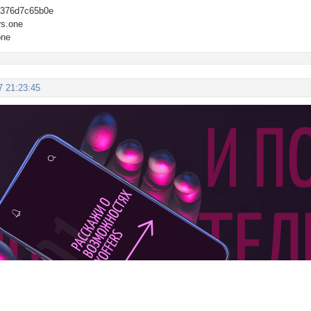
ba376d7c65b0e
rs.one
one
7 21:23:45