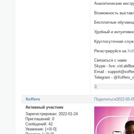
Аналитические инстр
Возможность выставл
Бесплатные обучающ
Удобный и интуитивн
Круглосуточная служ
Регистрируйся на
Xof
Связаться с нами
Skype - live:.cid.ab8
Email - support@xoffe
Telegram - @Xoffers_
0
Xoffers
Поделиться
2022-05-0
Активный участник
Зарегистрирован
: 2022-01-24
Приглашений:
0
Сообщений:
42
Уважение:
[+0/-0]