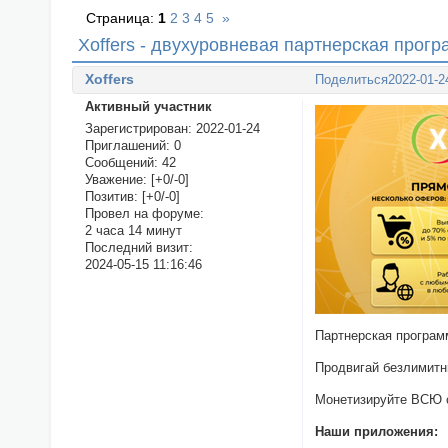
Страница:
1
2
3
4
5
»
Xoffers - двухуровневая партнерская прогр
Xoffers
Поделиться
2022-01-2
Активный участник
Зарегистрирован
: 2022-01-24
Приглашений:
0
Сообщений:
42
Уважение:
[+0/-0]
Позитив:
[+0/-0]
Провел на форуме:
2 часа 14 минут
Последний визит:
2024-05-15 11:16:46
Партнерская програ
Продвигай безлимитн
Монетизируйте ВСЮ с
Наши приложения: