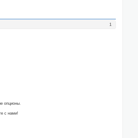
1
е опционы.
е с нами!