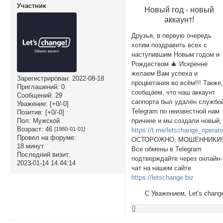
Участник
Новый год - новый
аккаунт!
Друзья, в первую очередь
хотим поздравить всех с
наступившим Новым годом и
Рождеством 🎄 Искренне
желаем Вам успеха и
Зарегистрирован
: 2022-08-18
процветания во всём!!! Также
Приглашений:
0
сообщаем, что наш аккаунт
Сообщений:
29
саппорта был удалён службо
Уважение:
[+0/-0]
Telegram по неизвестной нам
Позитив:
[+0/-0]
Пол:
Мужской
причине и мы создали новый,
Возраст:
46
[1980-01-01]
https://t.me/letschange_operato
Провел на форуме:
ОСТОРОЖНО, МОШЕННИКИ
18 минут
Все обмены в Telegram
Последний визит:
подтверждайте через онлайн-
2023-01-14 14:44:14
чат на нашем сайте
https://letschange.biz
С Уважением, Let's chang
0