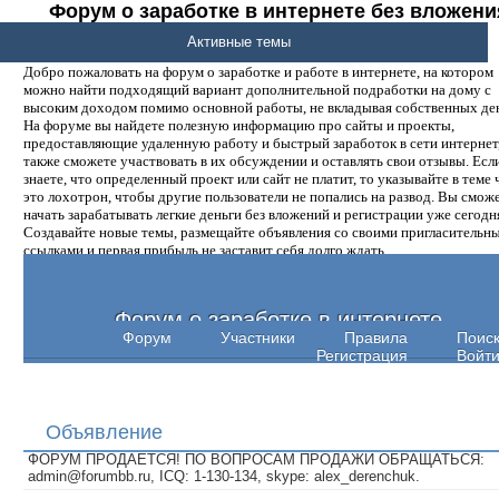
Форум о заработке в интернете без вложени
денег.
Активные темы
Добро пожаловать на форум о заработке и работе в интернете, на котором
можно найти подходящий вариант дополнительной подработки на дому с
высоким доходом помимо основной работы, не вкладывая собственных ден
На форуме вы найдете полезную информацию про сайты и проекты,
предоставляющие удаленную работу и быстрый заработок в сети интернет,
также сможете участвовать в их обсуждении и оставлять свои отзывы. Есл
знаете, что определенный проект или сайт не платит, то указывайте в теме 
это лохотрон, чтобы другие пользователи не попались на развод. Вы смож
начать зарабатывать легкие деньги без вложений и регистрации уже сегодн
Создавайте новые темы, размещайте объявления со своими пригласительн
ссылками и первая прибыль не заставит себя долго ждать.
Форум о заработке в интернете
Форум
Участники
Правила
Поис
Регистрация
Войт
Объявление
ФОРУМ ПРОДАЕТСЯ! ПО ВОПРОСАМ ПРОДАЖИ ОБРАЩАТЬСЯ:
admin@forumbb.ru, ICQ: 1-130-134, skype: alex_derenchuk.