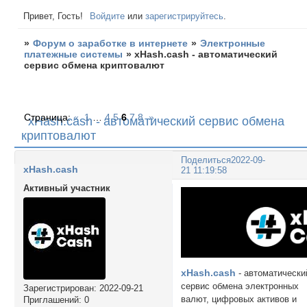
Привет, Гость!
Войдите
или
зарегистрируйтесь
.
»
Форум о заработке в интернете
»
Электронные
платежные системы
»
xHash.cash - автоматический
сервис обмена криптовалют
Страница:
«
1
…
4
5
6
7
8
»
xHash.cash - автоматический сервис обмена
криптовалют
Поделиться
2022-09-
xHash.cash
21 11:19:58
Активный участник
xHash.cash
- автоматически
сервис обмена электронных
Зарегистрирован
: 2022-09-21
валют, цифровых активов и
Приглашений:
0