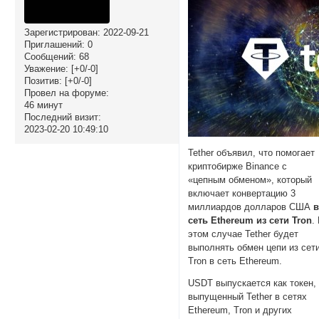
Зарегистрирован
: 2022-09-21
Приглашений:
0
Сообщений:
68
Уважение:
[+0/-0]
Позитив:
[+0/-0]
Провел на форуме:
46 минут
Последний визит:
2023-02-20 10:49:10
Tether объявил, что помогает
криптобирже Binance с
«цепным обменом», который
включает конвертацию 3
миллиардов долларов США
сеть Ethereum из сети Tron
.
этом случае Tether будет
выполнять обмен цепи из сет
Tron в сеть Ethereum.
USDT выпускается как токен,
выпущенный Tether в сетях
Ethereum, Tron и других