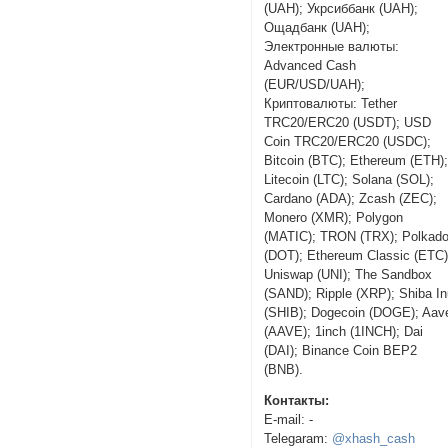
(UAH); Укрсиббанк (UAH);
Ощадбанк (UAH);
Электронные валюты:
Advanced Cash
(EUR/USD/UAH);
Криптовалюты: Tether
TRC20/ERC20 (USDT); USD
Coin TRC20/ERC20 (USDC);
Bitcoin (BTC); Ethereum (ETH)
Litecoin (LTC); Solana (SOL);
Cardano (ADA); Zcash (ZEC);
Monero (XMR); Polygon
(MATIC); TRON (TRX); Polkado
(DOT); Ethereum Classic (ETC)
Uniswap (UNI); The Sandbox
(SAND); Ripple (XRP); Shiba I
(SHIB); Dogecoin (DOGE); Aav
(AAVE); 1inch (1INCH); Dai
(DAI); Binance Coin BEP2
(BNB).
Контакты:
E-mail: -
Telegaram:
@xhash_cash