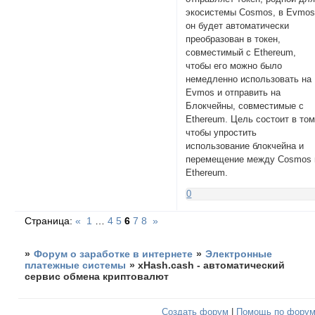
экосистемы Cosmos, в Evmos
он будет автоматически
преобразован в токен,
совместимый с Ethereum,
чтобы его можно было
немедленно использовать на
Evmos и отправить на
Блокчейны, совместимые с
Ethereum. Цель состоит в том
чтобы упростить
использование блокчейна и
перемещение между Cosmos 
Ethereum.
0
Страница:
«
1
…
4
5
6
7
8
»
»
Форум о заработке в интернете
»
Электронные
платежные системы
»
xHash.cash - автоматический
сервис обмена криптовалют
Создать форум
|
Помощь по фору