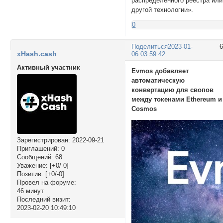
распределенного реестра или
другой технологии».
0
Поделиться
2023-01-
xHash.cash
06 03:59:42
Активный участник
Evmos добавляет
автоматическую
конвертацию для свопов
между токенами Ethereum и
Cosmos
Зарегистрирован
: 2022-09-21
Приглашений:
0
Сообщений:
68
Уважение:
[+0/-0]
Позитив:
[+0/-0]
Провел на форуме:
46 минут
Последний визит:
2023-02-20 10:49:10