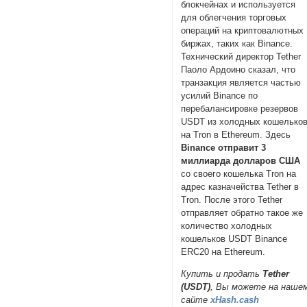
блокчейнах и используется
для облегчения торговых
операций на криптовалютных
биржах, таких как Binance.
Технический директор Tether
Паоло Ардоино сказал, что
транзакция является частью
усилий Binance по
перебалансировке резервов
USDT из холодных кошелько
на Tron в Ethereum. Здесь
Binance отправит 3
миллиарда долларов США
со своего кошелька Tron на
адрес казначейства Tether в
Tron. После этого Tether
отправляет обратно такое же
количество холодных
кошельков USDT Binance
ERC20 на Ethereum.
Купить и продать
Tether
(USDT)
, Вы можете на наше
сайте
xHash.cash