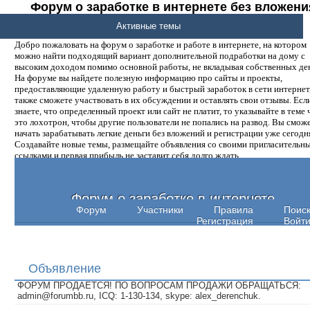
Форум о заработке в интернете без вложени
денег.
Активные темы
Добро пожаловать на форум о заработке и работе в интернете, на котором
можно найти подходящий вариант дополнительной подработки на дому с
высоким доходом помимо основной работы, не вкладывая собственных ден
На форуме вы найдете полезную информацию про сайты и проекты,
предоставляющие удаленную работу и быстрый заработок в сети интернет,
также сможете участвовать в их обсуждении и оставлять свои отзывы. Есл
знаете, что определенный проект или сайт не платит, то указывайте в теме 
это лохотрон, чтобы другие пользователи не попались на развод. Вы смож
начать зарабатывать легкие деньги без вложений и регистрации уже сегодн
Создавайте новые темы, размещайте объявления со своими пригласительн
ссылками и первая прибыль не заставит себя долго ждать.
Форум о заработке в интернете
Форум
Участники
Правила
Поис
Регистрация
Войт
Объявление
ФОРУМ ПРОДАЕТСЯ! ПО ВОПРОСАМ ПРОДАЖИ ОБРАЩАТЬСЯ:
admin@forumbb.ru, ICQ: 1-130-134, skype: alex_derenchuk.