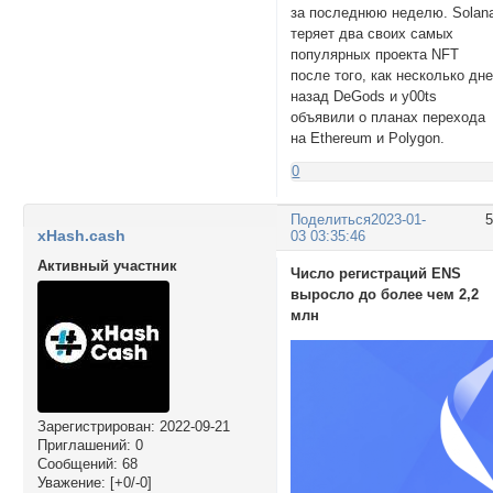
за последнюю неделю. Solan
теряет два своих самых
популярных проекта NFT
после того, как несколько дн
назад DeGods и y00ts
объявили о планах перехода
на Ethereum и Polygon.
0
Поделиться
2023-01-
xHash.cash
03 03:35:46
Активный участник
Число регистраций ENS
выросло до более чем 2,2
млн
Зарегистрирован
: 2022-09-21
Приглашений:
0
Сообщений:
68
Уважение:
[+0/-0]