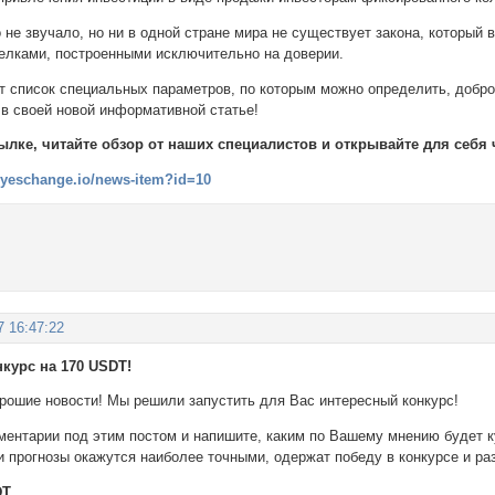
о не звучало, но ни в одной стране мира не существует закона, который 
елками, построенными исключительно на доверии.
т список специальных параметров, по которым можно определить, добро
 в своей новой информативной статье!
ылке, читайте обзор от наших специалистов и открывайте для себя 
//yeschange.io/news-item?id=10
7 16:47:22
нкурс на 170 USDT!
орошие новости! Мы решили запустить для Вас интересный конкурс!
ментарии под этим постом и напишите, каким по Вашему мнению будет ку
ьи прогнозы окажутся наиболее точными, одержат победу в конкурсе и р
DT