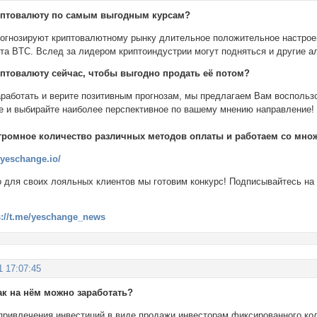
риптовалюту по самым выгодным курсам?
рогнозируют криптовалютному рынку длительное положительное настрое
та BTC. Вслед за лидером криптоиндустрии могут подняться и другие а
риптовалюту сейчас, чтобы выгодно продать её потом?
работать и верите позитивным прогнозам, мы предлагаем Вам воспольз
е и выбирайте наиболее перспективное по вашему мнению направление!
громное количество различных методов оплаты и работаем со множ
//yeschange.io/
о для своих лояльных клиентов мы готовим конкурс! Подписывайтесь на
s://t.me/yeschange_news
1 17:07:45
как на нём можно заработать?
привлечения инвестиций в виде продажи инвесторам фиксированного ко