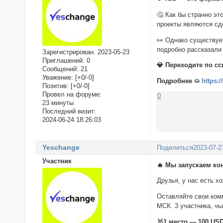
🤔 Как бы странно эт
проекты являются сд
👀 Однако существуе
подробно рассказали
Зарегистрирован
: 2023-05-23
Приглашений:
0
💎 Переходите по сс
Сообщений:
21
Уважение:
[+0/-0]
Подробнее ➯
https:
Позитив:
[+0/-0]
Провел на форуме:
0
23 минуты
Последний визит:
2024-06-24 18:26:03
Yeschange
Поделиться
2023-07-2
Участник
🔥 Мы запускаем ко
Друзья, у нас есть х
Оставляйте свои ком
МСК. 3 участника, ч
🥇1 место — 100 US