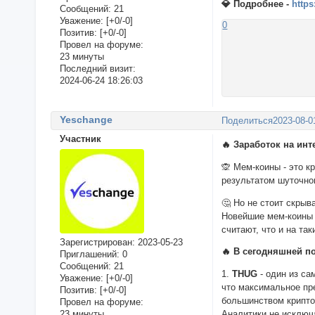
💎 Подробнее -
https
Сообщений:
21
Уважение:
[+0/-0]
0
Позитив:
[+0/-0]
Провел на форуме:
23 минуты
Последний визит:
2024-06-24 18:26:03
Yeschange
Поделиться
2023-08-0
Участник
🔥 Заработок на ин
🙊 Мем-коины - это 
результатом шуточно
🤔 Но не стоит скрыв
Новейшие мем-коины 
считают, что и на та
Зарегистрирован
: 2023-05-23
🔥 В сегодняшней п
Приглашений:
0
Сообщений:
21
1.
THUG
- один из са
Уважение:
[+0/-0]
что максимальное пр
Позитив:
[+0/-0]
большинством крипто
Провел на форуме:
23 минуты
Аналитики не исключ