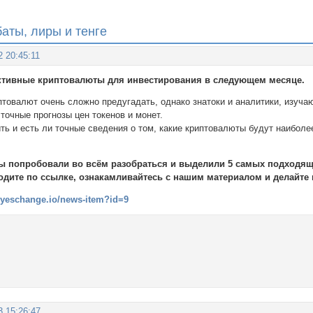
аты, лиры и тенге
2 20:45:11
ективные криптовалюты для инвестирования в следующем месяце.
товалют очень сложно предугадать, однако знатоки и аналитики, изуча
точные прогнозы цен токенов и монет.
ть и есть ли точные сведения о том, какие криптовалюты будут наиболе
ты попробовали во всём разобраться и выделили 5 самых подходя
одите по ссылке, ознакамливайтесь с нашим материалом и делайт
//yeschange.io/news-item?id=9
3 15:26:47