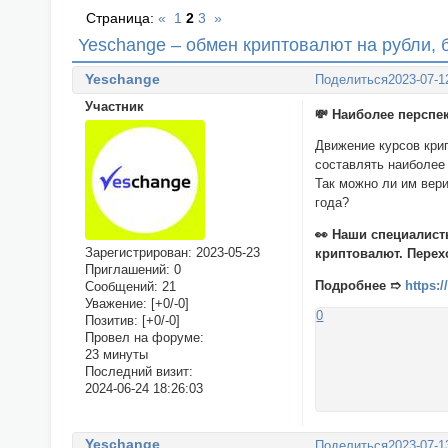
Страница:
«
1
2
3
»
Yeschange – обмен криптовалют на рубли, б
Yeschange
Поделиться
2023-07-1
Участник
💸 Наиболее персп
Движение курсов крип
составлять наиболее 
Так можно ли им вери
года?
👀 Наши специалис
Зарегистрирован
: 2023-05-23
криптовалют. Перех
Приглашений:
0
Подробнее ➱
https:
Сообщений:
21
Уважение:
[+0/-0]
0
Позитив:
[+0/-0]
Провел на форуме:
23 минуты
Последний визит:
2024-06-24 18:26:03
Yeschange
Поделиться
2023-07-1