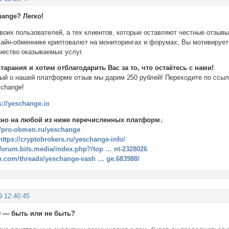
hange? Легко!
воих пользователей, а тех клиентов, которые оставляют честные отзыв
айн-обменнике криптовалют на мониторингах и форумах, Вы мотивирует
чество оказываемых услуг.
арания и хотим отблагодарить Вас за то, что остаётесь с нами!
ый о нашей платформе отзыв мы дарим 250 рублей! Переходите по ссыл
schange!
s://yeschange.io
жно на любой из ниже перечисленных платформ↓
//pro-obmen.ru/yeschange
https://cryptobrokers.ru/yeschange-info/
//forum.bits.media/index.php?/top … nt-2328026
p.com/threads/yeschange-vash … ge.683988/
9 12:40:45
SD — быть или не быть?