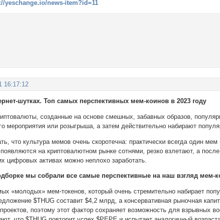
://yeschange.io/news-item?id=11
1 16:17:12
тернет-шутках. Топ самых перспективных мем-коинов в 2023 году
криптовалюты, созданные на основе смешных, забавных образов, популяр
го мероприятия или розыгрыша, а затем действительно набирают популяр
ать, что культура мемов очень скоротечна: практически всегда один мем
появляются на криптовалютном рынке сотнями, резко взлетают, а после 
ких цифровых активах можно неплохо заработать.
одборке мы собрали все самые перспективные на наш взгляд мем-ко
мых «молодых» мем-токенов, который очень стремительно набирает поп
едложение $THUG составит $4,2 млрд, а консервативная рыночная капит
проектов, поэтому этот фактор сохраняет возможность для взрывных в
ают, что $THUG повторит успех $PEPE и испытает аналогичный возраст