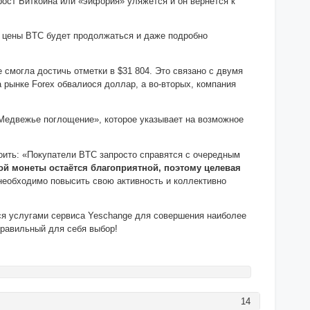
ост Биткоина или «эйфория» уляжется и он вернётся к
т цены BTC будет продолжаться и даже подробно
смогла достичь отметки в $31 804. Это связано с двумя
 рынке Forex обвалиося доллар, а во-вторых, компания
«Медвежье поглощение», которое указывает на возможное
оить: «Покупатели BTC запросто справятся с очередным
й монеты остаётся благоприятной, поэтому целевая
 необходимо повысить свою активность и коллективно
ся услугами сервиса Yeschange для совершения наиболее
правильный для себя выбор!
14