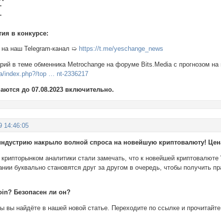
T
T
тия в конкурсе:
на наш Telegram-канал ➯
https://t.me/yeschange_news
ий в теме обменника Metrochange на форуме Bits.Media с прогнозом на
ia/index.php?/top … nt-2336217
аются до 07.08.2023 включительно.
9 14:46:05
ндустрию накрыло волной спроса на новейшую криптовалюту! Цена
 крипторынком аналитики стали замечать, что к новейшей криптовалюте
нии буквально становятся друг за другом в очередь, чтобы получить пр
oin? Безопасен ли он?
ы вы найдёте в нашей новой статье. Переходите по ссылке и прочитайте