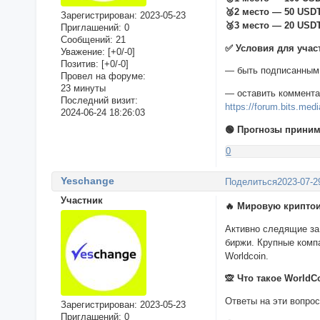
🥈2 место — 50 USD
Зарегистрирован
: 2023-05-23
🥉3 место — 20 USD
Приглашений:
0
Сообщений:
21
✅ Условия для учас
Уважение:
[+0/-0]
Позитив:
[+0/-0]
— быть подписанным 
Провел на форуме:
23 минуты
— оставить комментар
Последний визит:
https://forum.bits.med
2024-06-24 18:26:03
🟢 Прогнозы приним
0
Yeschange
Поделиться
2023-07-2
Участник
🔥 Мировую криптои
Активно следящие за
биржи. Крупные компа
Worldcoin.
🙊 Что такое WorldC
Ответы на эти вопрос
Зарегистрирован
: 2023-05-23
Приглашений:
0