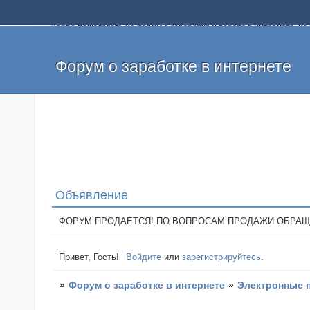
Добро пожаловать на форум о заработке и работе в интернете, 
собственных денег. На форуме вы найдете полезную информацию 
и оставлять свои отзывы. Если вы знаете, что определенный проек
легкие деньги без вложений и регистрации уже сегодня. Создавай
Форум о заработке в интернете
Объявление
ФОРУМ ПРОДАЕТСЯ! ПО ВОПРОСАМ ПРОДАЖИ ОБРАЩАТЬСЯ: 
Привет, Гость!
Войдите
или
зарегистрируйтесь
.
»
Форум о заработке в интернете
»
Электронные 