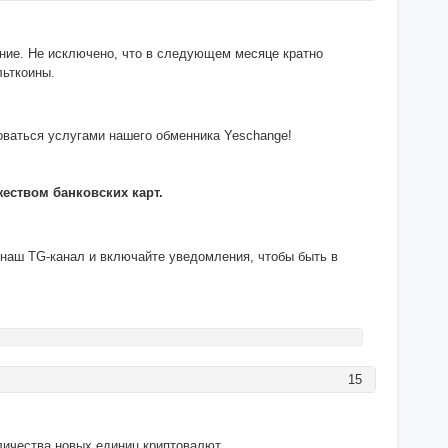
ние. Не исключено, что в следующем месяце кратно
льткоины.
оваться услугами нашего обменника Yeschange!
еством банковских карт.
 наш TG-канал и включайте уведомления, чтобы быть в
15
личества новых единиц криптовалют.