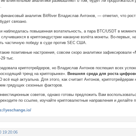
гие влиятельные аналитики размышляют о том, будет ли продолжаться р
.
 финансовый аналитик BitRiver Владислав Антонов, — отметил, что рос
 будет связано.
и наблюдалась повышенная волатильность, а пара BTC/USDT в моменте 
 случившихся в криптоиндустрии накануне взлёта монеты. Во-первых, на
ать частичную победу в суде против SEC США.
 такие позитивные настроения, совсем скоро аналитики зафиксировали 
-29 тыс.
радовала криптотрейдеров, но Владислав Антонов поспешил всех успок
восходящий тренд на крипторынке».
Внешняя среда для роста цифрово
D всё ещё актуальна. Для этого, как считает Антонов, криптотрейдерам
ием грядущих сезонных факторов.
инвестиционныж советов, однако готовы предложить Вам воспользовать
ереходите по ссылке, изучайте криптовалютные направления и делайте 
s://yeschange.io/
0 19:20:06