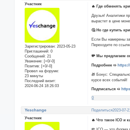
Участник
🔥 Где обменять к
Друзья! Аналитики п
вырастет в цене моне
🤔 Но где купить к
Если Вы намерены за
Переходите по ссылк
Зарегистрирован
: 2023-05-23
Приглашений:
0
💸 Мы предлагаем о
Сообщений:
21
Уважение:
[+0/-0]
Подробнее ➯
https:
Позитив:
[+0/-0]
Провел на форуме:
🎁 Бонус: Специальн
23 минуты
курсе всех событий!
Последний визит:
2024-06-24 18:26:03
Подписаться ➯
http
0
Yeschange
Поделиться
2023-07-2
Участник
🔥 Что такое ICO и 
💸 ICO — это форма 