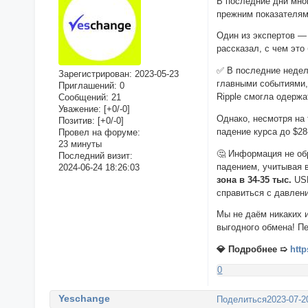
В последние дни мно
прежним показателям
Один из экспертов —
рассказал, с чем это
✅ В последние недел
Зарегистрирован
: 2023-05-23
главными событиями,
Приглашений:
0
Ripple смогла одерж
Сообщений:
21
Уважение:
[+0/-0]
Однако, несмотря на
Позитив:
[+0/-0]
падение курса до $28
Провел на форуме:
23 минуты
🤔 Информация не об
Последний визит:
падением, учитывая 
2024-06-24 18:26:03
зона в 34-35 тыс.
US
справиться с давлен
Мы не даём никаких 
выгодного обмена! П
💎 Подробнее ➯
http
0
Yeschange
Поделиться
2023-07-2