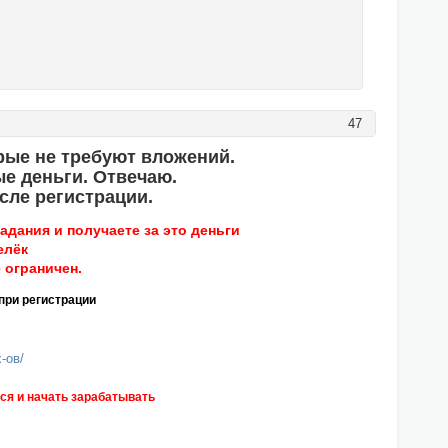
47
рые не требуют вложений.
е деньги. Отвечаю.
сле регистрации.
адания и получаете за это деньги
елёк
 ограничен.
при регистрации
x-ов/
ся и начать зарабатывать