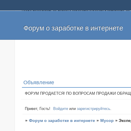
Добро пожаловать на форум о заработке и работе в интернете, 
собственных денег. На форуме вы найдете полезную информацию 
и оставлять свои отзывы. Если вы знаете, что определенный проек
легкие деньги без вложений и регистрации уже сегодня. Создавай
Форум о заработке в интернете
Объявление
ФОРУМ ПРОДАЕТСЯ! ПО ВОПРОСАМ ПРОДАЖИ ОБРАЩАТЬСЯ: 
Привет, Гость!
Войдите
или
зарегистрируйтесь
.
»
Форум о заработке в интернете
»
Мусор
»
Экспе