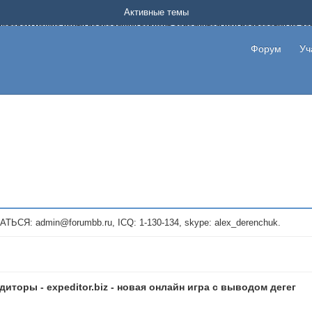
Форум о заработке в интернете без вложения денег.
Активные темы
на котором можно найти подходящий вариант дополнительной подработки на д
про сайты и проекты, предоставляющие удаленную работу и быстрый заработок
т или сайт не платит, то указывайте в теме что это лохотрон, чтобы другие по
Форум
Уч
те новые темы, размещайте объявления со своими пригласительными ссылками и
admin@forumbb.ru, ICQ: 1-130-134, skype: alex_derenchuk.
диторы - expeditor.biz - новая онлайн игра с выводом дегег