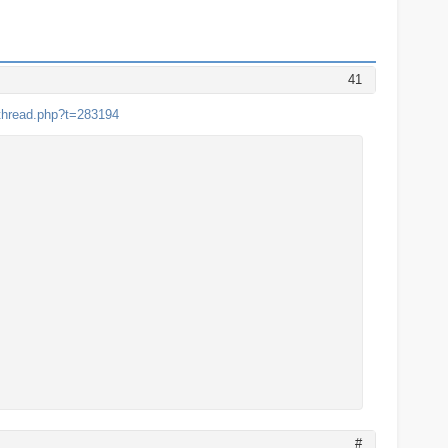
41
thread.php?t=283194
#