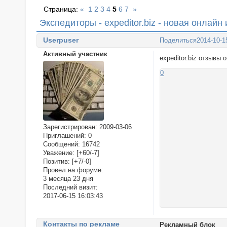
Страница:
«
1
2
3
4
5
6
7
»
Экспедиторы - expeditor.biz - новая онлайн
Userpuser
Поделиться
2014-10-1
Активный участник
expeditor.biz отзывы
0
Зарегистрирован
: 2009-03-06
Приглашений:
0
Сообщений:
16742
Уважение:
[+60/-7]
Позитив:
[+7/-0]
Провел на форуме:
3 месяца 23 дня
Последний визит:
2017-06-15 16:03:43
Контакты по рекламе
Рекламный блок