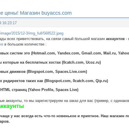
ие цены! Магазин buyaccs.com
9 16:23:17
ады всех приветствовать, на связи самый большой магазин
аккаунтов
- 
же
в большом количестве :
вых систем это (Hotmail.com, Yandex.com, Gmail.com, Mail.ru, Yaho
ы которые на бесплатных хостах (0catch.com, Ucoz.ru)
овых движков (Blogspot.com, Spaces.Live.com)
редиректов таких как (Blogspot.com, 0catch.com, Qip.ru)
HTML страниц (Yahoo Profile, Spaces Live)
е аккаунты, то мы зарегистрируем на заказ для вас (пример, с одинако
аккаунты
 чаще у нас всегда есть что-то новенькое и приятное. Наш магази
аров.