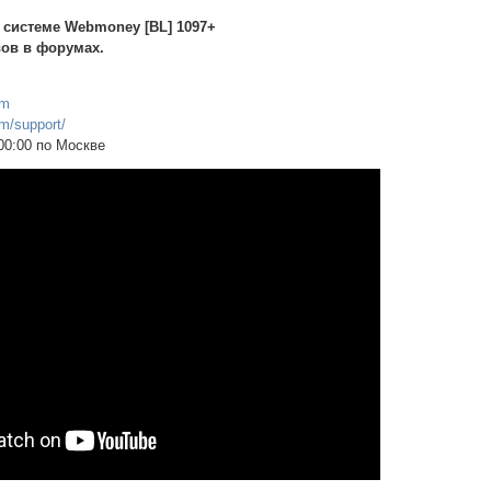
в системе Webmoney [BL] 1097+
ов в форумах.
om
m/support/
00:00 по Москве