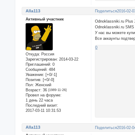
Alla113
Поделиться
2016-02-0
Активный участник
Odnoklassniki.ru Plus
Odnoklassniki.ru SMS
У нас вы можете куп
Все аккаунты подтве
0
Откуда:
Россия
Зарегистрирован
: 2014-03-22
Приглашений:
0
Сообщений:
484
Уважение:
[+0/-1]
Позитив:
[+0/-0]
Пол:
Женский
Возраст:
36
[1989-11-26]
Провел на форуме:
1 день 22 часа
Последний визит:
2017-03-11 10:31:53
Alla113
Поделиться
2016-02-0