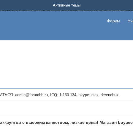
Форум о заработке в интернете без вложения денег.
Активные темы
на котором можно найти подходящий вариант дополнительной подработки на д
про сайты и проекты, предоставляющие удаленную работу и быстрый заработок
т или сайт не платит, то указывайте в теме что это лохотрон, чтобы другие по
Форум
Уч
те новые темы, размещайте объявления со своими пригласительными ссылками и
admin@forumbb.ru, ICQ: 1-130-134, skype: alex_derenchuk.
аккаунтов с высоким качеством, низкие цены! Магазин buyac