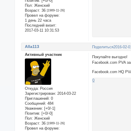
Позитив:
[+0/-0]
Пол:
Женский
Возраст:
36
[1989-11-26]
Провел на форуме:
1 день 22 часа
Последний визит:
2017-03-11 10:31:53
Alla113
Поделиться
2016-02-0
Активный участник
Покупайте выгодно!
Facebook.com PVA за 
Facebook.com HQ PVA 
0
Откуда:
Россия
Зарегистрирован
: 2014-03-22
Приглашений:
0
Сообщений:
484
Уважение:
[+0/-1]
Позитив:
[+0/-0]
Пол:
Женский
Возраст:
36
[1989-11-26]
Провел на форуме: