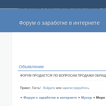
Добро пожаловать на форум о заработке и работе в интернете, 
собственных денег. На форуме вы найдете полезную информацию 
и оставлять свои отзывы. Если вы знаете, что определенный проек
легкие деньги без вложений и регистрации уже сегодня. Создавай
Форум о заработке в интернете
Объявление
ФОРУМ ПРОДАЕТСЯ! ПО ВОПРОСАМ ПРОДАЖИ ОБРАЩАТЬСЯ: 
Привет, Гость!
Войдите
или
зарегистрируйтесь
.
»
Форум о заработке в интернете
»
Мусор
»
Море 