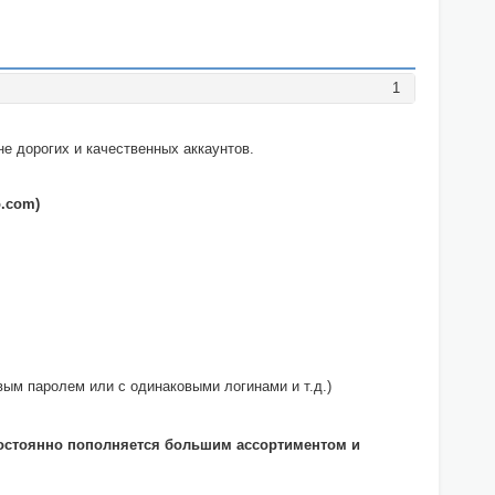
1
не дорогих и качественных аккаунтов.
o.com)
вым паролем или с одинаковыми логинами и т.д.)
н постоянно пополняется большим ассортиментом и