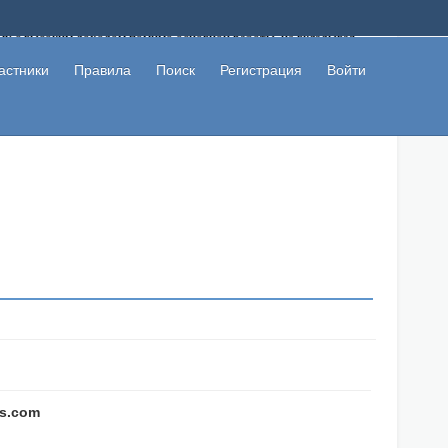
ому с высоким доходом помимо основной работы, не вкладывая
 в сети интернет, а также сможете участвовать в их обсуждении
льзователи не попались на развод. Вы сможете начать зарабатывать
астники
Правила
Поиск
Регистрация
Войти
 первая прибыль не заставит себя долго ждать.
cs.com