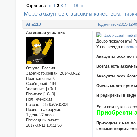
Страница:
«
1
2
3
4
…
18
»
Море аккаунтов с высоким качеством, низк
Alla113
Поделиться
2015-12-0
Активный участник
Добро пожаловать! Р
У нас всегда в
прода
Аккаунты всех почто
Всегда есть аккаунт
Откуда:
Россия
Зарегистрирован
: 2014-03-22
Аккаунты всех блог
Приглашений:
0
Сообщений:
484
Очень много прямых 
Уважение:
[+0/-1]
Позитив:
[+0/-0]
И редиректы в виде 
Пол:
Женский
Возраст:
36
[1989-11-26]
Если вам нужны особы
Провел на форуме:
Приобрести 
1 день 22 часа
Последний визит:
Приходите к нам по
2017-03-11 10:31:53
новыми видами тов