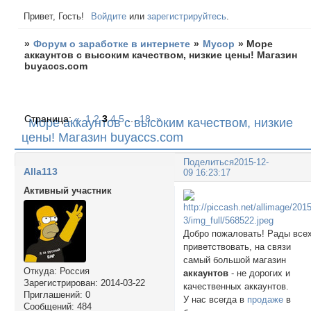
Привет, Гость!
Войдите
или
зарегистрируйтесь
.
»
Форум о заработке в интернете
»
Мусор
»
Море
аккаунтов с высоким качеством, низкие цены! Магазин
buyaccs.com
Страница:
«
1
2
3
4
5
…
18
»
Море аккаунтов с высоким качеством, низкие
цены! Магазин buyaccs.com
Поделиться
2015-12-
Alla113
09 16:23:17
Активный участник
Добро пожаловать! Рады все
приветствовать, на связи
самый большой магазин
Откуда:
Россия
аккаунтов
- не дорогих и
Зарегистрирован
: 2014-03-22
качественных аккаунтов.
Приглашений:
0
У нас всегда в
продаже
в
Сообщений:
484