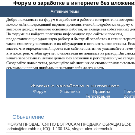
Форум о заработке в интернете без вложени
денег.
Активные темы
Добро пожаловать на форум о заработке и работе в интернете, на котором
можно найти подходящий вариант дополнительной подработки на дому с
высоким доходом помимо основной работы, не вкладывая собственных ден
На форуме вы найдете полезную информацию про сайты и проекты,
предоставляющие удаленную работу и быстрый заработок в сети интернет,
также сможете участвовать в их обсуждении и оставлять свои отзывы. Есл
знаете, что определенный проект или сайт не платит, то указывайте в теме 
это лохотрон, чтобы другие пользователи не попались на развод. Вы смож
начать зарабатывать легкие деньги без вложений и регистрации уже сегодн
Создавайте новые темы, размещайте объявления со своими пригласительн
ссылками и первая прибыль не заставит себя долго ждать.
Форум о заработке в интернете
Форум
Участники
Правила
Поис
Регистрация
Войт
Объявление
ФОРУМ ПРОДАЕТСЯ! ПО ВОПРОСАМ ПРОДАЖИ ОБРАЩАТЬСЯ:
admin@forumbb.ru, ICQ: 1-130-134, skype: alex_derenchuk.