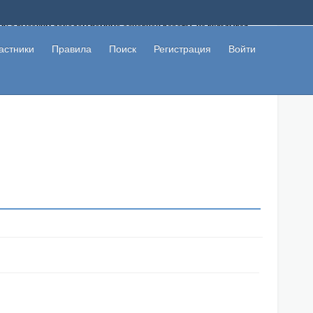
ому с высоким доходом помимо основной работы, не вкладывая
 в сети интернет, а также сможете участвовать в их обсуждении
льзователи не попались на развод. Вы сможете начать зарабатывать
астники
Правила
Поиск
Регистрация
Войти
 первая прибыль не заставит себя долго ждать.