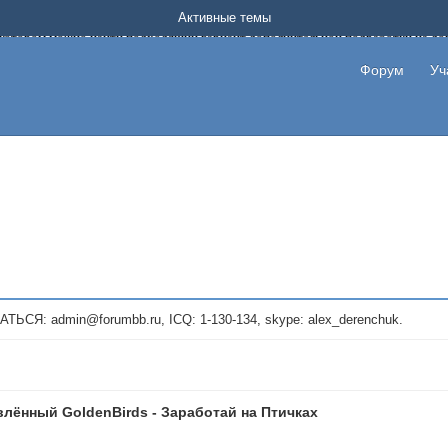
Форум о заработке в интернете без вложения денег.
Активные темы
на котором можно найти подходящий вариант дополнительной подработки на д
про сайты и проекты, предоставляющие удаленную работу и быстрый заработок
т или сайт не платит, то указывайте в теме что это лохотрон, чтобы другие по
Форум
Уч
те новые темы, размещайте объявления со своими пригласительными ссылками и
admin@forumbb.ru, ICQ: 1-130-134, skype: alex_derenchuk.
лённый GoldenBirds - Заработай на Птичках