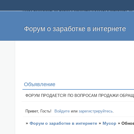
Добро пожаловать на форум о заработке и работе в интернете, 
собственных денег. На форуме вы найдете полезную информацию 
и оставлять свои отзывы. Если вы знаете, что определенный проек
легкие деньги без вложений и регистрации уже сегодня. Создавай
Форум о заработке в интернете
Объявление
ФОРУМ ПРОДАЕТСЯ! ПО ВОПРОСАМ ПРОДАЖИ ОБРАЩАТЬСЯ: 
Привет, Гость!
Войдите
или
зарегистрируйтесь
.
»
Форум о заработке в интернете
»
Мусор
»
Обнов