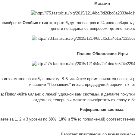
Магазин
 приобрести
Особых птиц
которые будут за вас раз в 24 часа собирать
деньги не задаваясь вопросом где мне накоп
Полное Обновление Игры
 в игры можно на любую валюту. В ближайшее время появятся новые иг
и вводим "Пропавшие" игры с предыдущей версии, т.к. о
а:
Пополняйте баланс с любой удобной вам системы, и делайте покупки 
отдельно, теперь вы можете приобретать их сразу с б
Реферальная система:
аете за 1, 2 и 3 уровни по
30%
,
10%
и
5%
(с пополнений) соответственн
Работает практически со всеми кошель