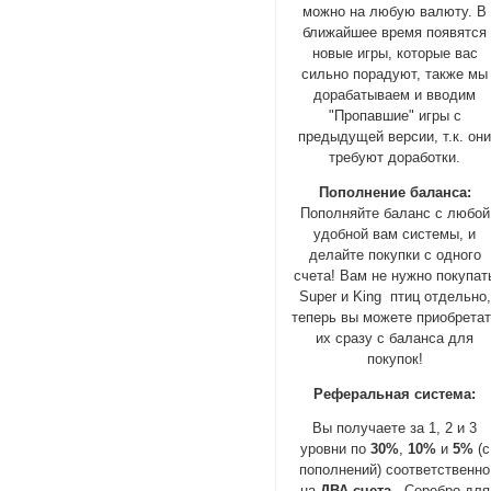
можно на любую валюту. В
ближайшее время появятся
новые игры, которые вас
сильно порадуют, также мы
дорабатываем и вводим
"Пропавшие" игры с
предыдущей версии, т.к. он
требуют доработки.
Пополнение баланса:
Пополняйте баланс с любой
удобной вам системы, и
делайте покупки с одного
счета! Вам не нужно покупат
Super и King птиц отдельно,
теперь вы можете приобрета
их сразу с баланса для
покупок!
Реферальная система:
Вы получаете за 1, 2 и 3
уровни по
30%
,
10%
и
5%
(с
пополнений) соответственно
на
ДВА счета
- Серебро для