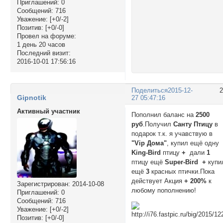
Приглашений:
0
Сообщений:
716
Уважение:
[+0/-2]
Позитив:
[+0/-0]
Провел на форуме:
1 день 20 часов
Последний визит:
2016-10-01 17:56:16
Поделиться
2015-12-
Gipnotik
27 05:47:16
Активный участник
Пополнил баланс на
2500
руб
.Получил
Санту Птицу
в
подарок т.к. я учавствую в
"Vip Дома"
, купил ещё одну
King-Bird
птицу
+
дали
1
птицу ещё
Super-Bird
+
купи
ещё
3
красных птички.Пока
действует Акция
+ 200%
к
Зарегистрирован
: 2014-10-08
любому пополнению!
Приглашений:
0
Сообщений:
716
Уважение:
[+0/-2]
Позитив:
[+0/-0]