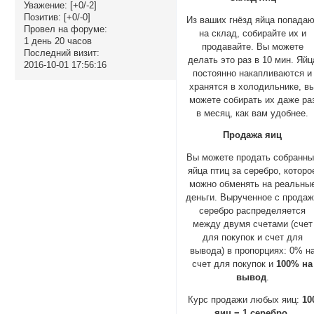
Уважение:
[+0/-2]
Позитив:
[+0/-0]
Из ваших гнёзд яйца попада
Провел на форуме:
на склад, собирайте их и
1 день 20 часов
продавайте. Вы можете
Последний визит:
делать это раз в 10 мин. Яйц
2016-10-01 17:56:16
постоянно накапливаются и
хранятся в холодильнике, в
можете собирать их даже ра
в месяц, как вам удобнее.
Продажа яиц
Вы можете продать собранны
яйца птиц за серебро, которо
можно обменять на реальны
деньги. Вырученное с прода
серебро распределяется
между двумя счетами (счет
для покупок и счет для
вывода) в пропорциях: 0% н
счет для покупок и
100% на
вывод
.
Курс продажи любых яиц:
10
яиц = 1 серебро.