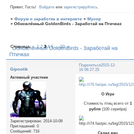
Привет, Гость!
Войдите
или
зарегистрируйтесь
.
»
Форум о заработке в интернете
»
Мусор
»
Обновлённый GoldenBirds - Заработай на Птичках
Страница:
«
1
2
3
4
5
…
20
»
Обновлённый GoldenBirds - Заработай на
Птичках
Поделиться
2015-12-
Gipnotik
16 06:27:25
Активный участник
О Игре
Стоимость птиц всего от
1
рубля
(100 серебра)
Зарегистрирован
: 2014-10-08
Приглашений:
0
Сообщений:
716
Склад яиц