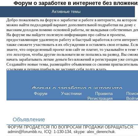
Форум о заработке в интернете без вложени
денег.
Активные темы
Добро пожаловать на форум о заработке и работе в интернете, на котором
можно найти подходящий вариант дополнительной подработки на дому с
высоким доходом помимо основной работы, не вкладывая собственных ден
На форуме вы найдете полезную информацию про сайты и проекты,
предоставляющие удаленную работу и быстрый заработок в сети интернет,
также сможете участвовать в их обсуждении и оставлять свои отзывы. Есл
знаете, что определенный проект или сайт не платит, то указывайте в теме 
это лохотрон, чтобы другие пользователи не попались на развод. Вы смож
начать зарабатывать легкие деньги без вложений и регистрации уже сегодн
Создавайте новые темы, размещайте объявления со своими пригласительн
ссылками и первая прибыль не заставит себя долго ждать.
Форум о заработке в интернете
Форум
Участники
Правила
Поис
Регистрация
Войт
Объявление
ФОРУМ ПРОДАЕТСЯ! ПО ВОПРОСАМ ПРОДАЖИ ОБРАЩАТЬСЯ:
admin@forumbb.ru, ICQ: 1-130-134, skype: alex_derenchuk.