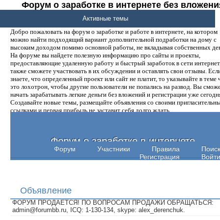
Форум о заработке в интернете без вложени
денег.
Активные темы
Добро пожаловать на форум о заработке и работе в интернете, на котором
можно найти подходящий вариант дополнительной подработки на дому с
высоким доходом помимо основной работы, не вкладывая собственных ден
На форуме вы найдете полезную информацию про сайты и проекты,
предоставляющие удаленную работу и быстрый заработок в сети интернет,
также сможете участвовать в их обсуждении и оставлять свои отзывы. Есл
знаете, что определенный проект или сайт не платит, то указывайте в теме 
это лохотрон, чтобы другие пользователи не попались на развод. Вы смож
начать зарабатывать легкие деньги без вложений и регистрации уже сегодн
Создавайте новые темы, размещайте объявления со своими пригласительн
ссылками и первая прибыль не заставит себя долго ждать.
Форум о заработке в интернете
Форум
Участники
Правила
Поис
Регистрация
Войт
Объявление
ФОРУМ ПРОДАЕТСЯ! ПО ВОПРОСАМ ПРОДАЖИ ОБРАЩАТЬСЯ:
admin@forumbb.ru, ICQ: 1-130-134, skype: alex_derenchuk.