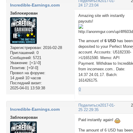
Поделиться
2017-01-
Incredible-Earnings.com
24 17:23:04
Заблокирован
Amazing site with instantly
payouts!
The amount of
6 USD
has been
deposited to your Perfect Mone
Зарегистрирован
: 2016-02-28
account. Accounts: U5182330-
Приглашений:
0
Сообщений:
5721
>U1651590. Memo: API
Уважение:
[+1/-0]
Payment. Withdraw to Incredibl
Позитив:
[+0/-0]
from incomeex.com.. Date:
Провел на форуме:
14:37 24.01.17. Batch:
14 дней 10 часов
161426175.
Последний визит:
2025-04-01 13:59:38
0
Поделиться
2017-01-
Incredible-Earnings.com
25 22:29:35
Заблокирован
Paid instantly again!
The amount of 6 USD has been