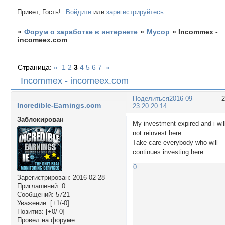
Привет, Гость!
Войдите
или
зарегистрируйтесь
.
»
Форум о заработке в интернете
»
Мусор
»
Incommex -
incomeex.com
Страница:
«
1
2
3
4
5
6
7
»
Incommex - incomeex.com
Поделиться
2016-09-
Incredible-Earnings.com
23 20:20:14
Заблокирован
My investment expired and i wil
not reinvest here.
Take care everybody who will
continues investing here.
0
Зарегистрирован
: 2016-02-28
Приглашений:
0
Сообщений:
5721
Уважение:
[+1/-0]
Позитив:
[+0/-0]
Провел на форуме: