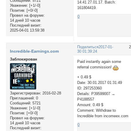
Сообщений:
5721
14:41 27.01.17. Batch:
Уважение:
[+1/-0]
161804419.
Позитив:
[+0/-0]
Провел на форуме:
0
14 дней 10 часов
Последний визит:
2025-04-01 13:59:38
Поделиться
2017-01-
Incredible-Earnings.com
30 01:39:24
Заблокирован
Paid instantly again some
referral commission!
+ 0.49 $
Date: 30.01.2017 01:31:49
ID: 297253360
Зарегистрирован
: 2016-02-28
Details: P39599007 →
Приглашений:
0
P4188557
Сообщений:
5721
Amount: 0.49 $
Уважение:
[+1/-0]
Comment: Withdraw to
Позитив:
[+0/-0]
Incredible from incomeex.com
Провел на форуме:
14 дней 10 часов
0
Последний визит: