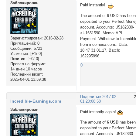
Заблокирован
Paid instantly!
The amount of 6 USD has been
deposited to your Perfect Mone
account. Accounts: U5182330-
>U1651590. Memo: API
Зарегистрирован
: 2016-02-28
Payment. Withdraw to Incredibl
Приглашений:
0
from incomeex.com.. Date:
Сообщений:
5721
18:47 31.01.17. Batch:
Уважение:
[+1/-0]
162295996.
Позитив:
[+0/-0]
Провел на форуме:
0
14 дней 10 часов
Последний визит:
2025-04-01 13:59:38
Поделиться
2017-02-
Incredible-Earnings.com
01 20:08:58
Заблокирован
Paid instantly again!
The amount of
6 USD
has been
deposited to your Perfect Mone
account. Accounts: U5182330-