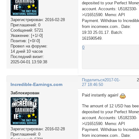
deposited to your Perfect Mone
account. Accounts: U5182330-
>U1651590. Memo: API
Зарегистрирован
: 2016-02-28
Payment. Withdraw to Incredibl
Приглашений:
0
from incomeex.com.. Date:
Сообщений:
5721
19:33 25.01.17. Batch:
Уважение:
[+1/-0]
161590549.
Позитив:
[+0/-0]
Провел на форуме:
0
14 дней 10 часов
Последний визит:
2025-04-01 13:59:38
Поделиться
2017-01-
Incredible-Earnings.com
27 18:46:50
Заблокирован
Paid instantly again!
The amount of 12 USD has bee
deposited to your Perfect Mone
account. Accounts: U5182330-
>U1651590. Memo: API
Зарегистрирован
: 2016-02-28
Payment. Withdraw to Incredibl
Приглашений:
0
from incomeex.com.. Date: