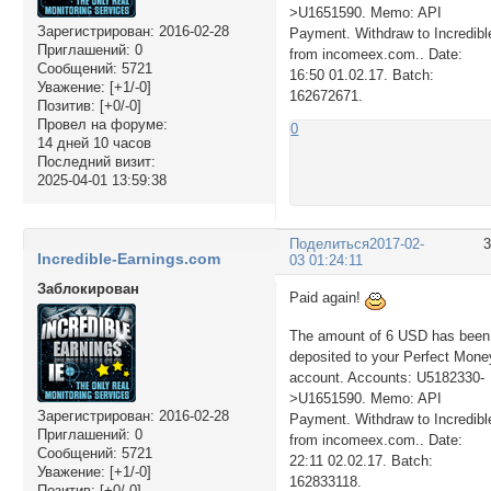
>U1651590. Memo: API
Зарегистрирован
: 2016-02-28
Payment. Withdraw to Incredibl
Приглашений:
0
from incomeex.com.. Date:
Сообщений:
5721
16:50 01.02.17. Batch:
Уважение:
[+1/-0]
162672671.
Позитив:
[+0/-0]
Провел на форуме:
0
14 дней 10 часов
Последний визит:
2025-04-01 13:59:38
Поделиться
2017-02-
Incredible-Earnings.com
03 01:24:11
Заблокирован
Paid again!
The amount of 6 USD has been
deposited to your Perfect Mone
account. Accounts: U5182330-
>U1651590. Memo: API
Зарегистрирован
: 2016-02-28
Payment. Withdraw to Incredibl
Приглашений:
0
from incomeex.com.. Date:
Сообщений:
5721
22:11 02.02.17. Batch:
Уважение:
[+1/-0]
162833118.
Позитив:
[+0/-0]