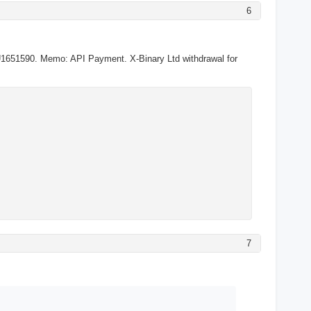
6
1651590. Memo: API Payment. X-Binary Ltd withdrawal for
7