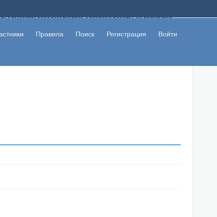
ому с высоким доходом помимо основной работы, не вкладывая
 в сети интернет, а также сможете участвовать в их обсуждении
льзователи не попались на развод. Вы сможете начать зарабатывать
астники
Правила
Поиск
Регистрация
Войти
 первая прибыль не заставит себя долго ждать.