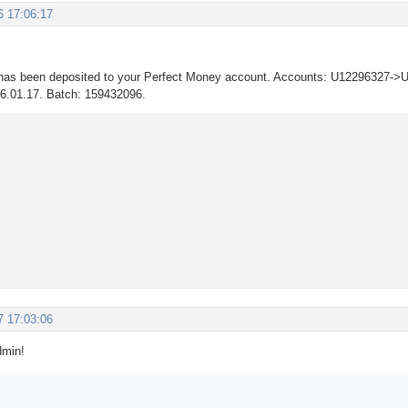
6 17:06:17
as been deposited to your Perfect Money account. Accounts: U12296327->U
06.01.17. Batch: 159432096.
7 17:03:06
dmin!