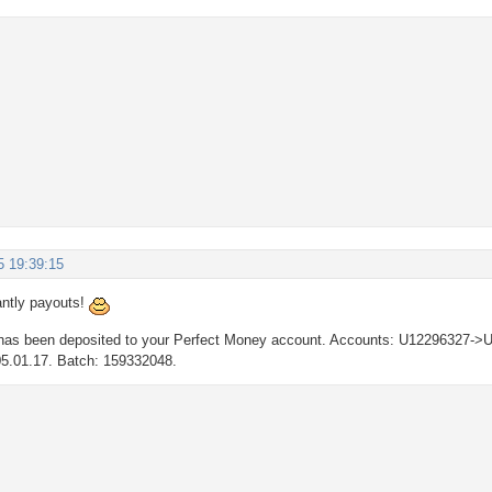
5 19:39:15
antly payouts!
as been deposited to your Perfect Money account. Accounts: U12296327->U
05.01.17. Batch: 159332048.