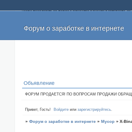
Добро пожаловать на форум о заработке и работе в интернете, 
собственных денег. На форуме вы найдете полезную информацию 
и оставлять свои отзывы. Если вы знаете, что определенный проек
легкие деньги без вложений и регистрации уже сегодня. Создавай
Форум о заработке в интернете
Объявление
ФОРУМ ПРОДАЕТСЯ! ПО ВОПРОСАМ ПРОДАЖИ ОБРАЩАТЬСЯ: 
Привет, Гость!
Войдите
или
зарегистрируйтесь
.
»
Форум о заработке в интернете
»
Мусор
»
X-Bina