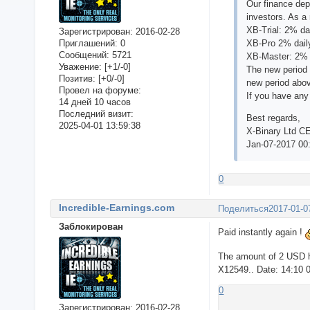
Our finance depa
investors. As a
XB-Trial: 2% da
Зарегистрирован
: 2016-02-28
Приглашений:
0
XB-Pro 2% daily
Сообщений:
5721
XB-Master: 2% d
Уважение:
[+1/-0]
The new period 
Позитив:
[+0/-0]
new period abov
Провел на форуме:
If you have any 
14 дней 10 часов
Последний визит:
Best regards,
2025-04-01 13:59:38
X-Binary Ltd C
Jan-07-2017 00
0
Incredible-Earnings.com
Поделиться
2017-01-0
Заблокирован
Paid instantly again !
The amount of 2 USD h
X12549.. Date: 14:10 
0
Зарегистрирован
: 2016-02-28