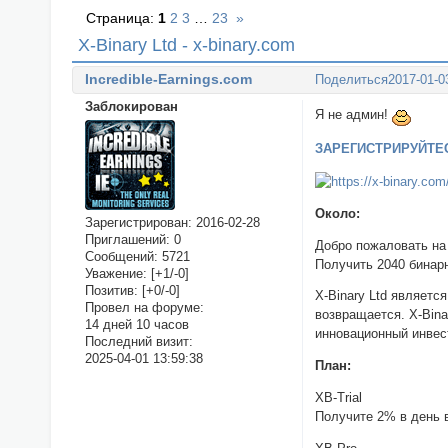
Страница:
1
2
3
…
23
»
X-Binary Ltd - x-binary.com
Incredible-Earnings.com
Поделиться
2017-01-0
Заблокирован
Я не админ!
ЗАРЕГИСТРИРУЙТЕ
Около:
Зарегистрирован
: 2016-02-28
Приглашений:
0
Добро пожаловать на 
Сообщений:
5721
Получить 2040 бинар
Уважение:
[+1/-0]
Позитив:
[+0/-0]
X-Binary Ltd являет
Провел на форуме:
возвращается. X-Bin
14 дней 10 часов
инновационный инвес
Последний визит:
2025-04-01 13:59:38
План:
XB-Trial
Получите 2% в день 