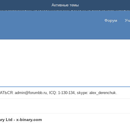
Форум о заработке в интернете без вложения денег.
Активные темы
на котором можно найти подходящий вариант дополнительной подработки на д
про сайты и проекты, предоставляющие удаленную работу и быстрый заработок
т или сайт не платит, то указывайте в теме что это лохотрон, чтобы другие по
Форум
Уч
те новые темы, размещайте объявления со своими пригласительными ссылками и
admin@forumbb.ru, ICQ: 1-130-134, skype: alex_derenchuk.
ry Ltd - x-binary.com