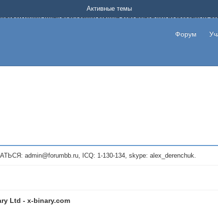
Форум о заработке в интернете без вложения денег.
Активные темы
на котором можно найти подходящий вариант дополнительной подработки на д
про сайты и проекты, предоставляющие удаленную работу и быстрый заработок
т или сайт не платит, то указывайте в теме что это лохотрон, чтобы другие по
Форум
Уч
те новые темы, размещайте объявления со своими пригласительными ссылками и
admin@forumbb.ru, ICQ: 1-130-134, skype: alex_derenchuk.
ry Ltd - x-binary.com