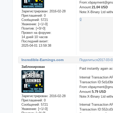
From:xbpayment@gma
Amount:
21.04 USD
Зарегистрирован
: 2016-02-28
Note:X-Binary Ltd with
Приглашений:
0
0
Сообщений:
5721
Уважение:
[+1/-0]
Позитив:
[+0/-0]
Провел на форуме:
14 дней 10 часов
Последний визит:
2025-04-01 13:59:38
Incredible-Earnings.com
Поделиться
2017-03-0
Заблокирован
Paid instantly again a
Internal Transaction A
Transaction ID:5d1d3b
From:xbpayment@gma
Amount:
5.79 USD
Зарегистрирован
: 2016-02-28
Note:X-Binary Ltd with
Приглашений:
0
Сообщений:
5721
Internal Transaction A
Уважение:
[+1/-0]
Transaction ID:552cd