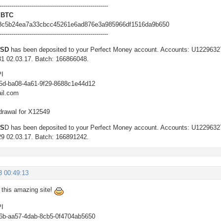
-------------------------------------------------------
 BTC
8c5b24ea7a33cbcc45261e6ad876e3a985966df1516da9b650
-------------------------------------------------------
USD
has been deposited to your Perfect Money account. Accounts: U122963
31 02.03.17. Batch: 166866048.
PI
85d-ba08-4a61-9f29-8688c1e44d12
il.com
drawal for X12549
US
D has been deposited to your Perfect Money account. Accounts: U122963
29 02.03.17. Batch: 166891242.
3 00:49:13
y this amazing site!
PI
66b-aa57-4dab-8cb5-0f4704ab5650