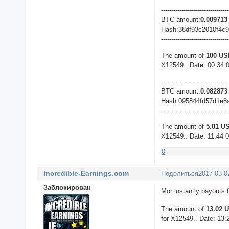
---------------------------------
BTC amount:
0.009713
Hash:38df93c2010f4c
---------------------------------
The amount of
100 U
X12549.. Date: 00:34 
---------------------------------
BTC amount:
0.082873
Hash:095844fd57d1e8
---------------------------------
The amount of
5.01 U
X12549.. Date: 11:44 
0
Incredible-Earnings.com
Поделиться
2017-03-0
Заблокирован
Mor instantly payouts
The amount of
13.02 
for X12549.. Date: 13: