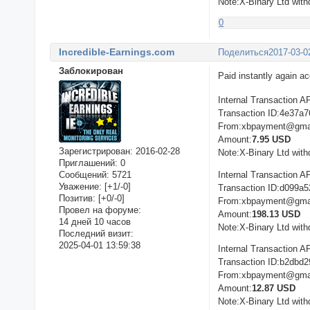
Note:X-Binary Ltd with
0
Incredible-Earnings.com
Поделиться
2017-03-0
Заблокирован
Paid instantly again a
Internal Transaction A
Transaction ID:4e37a
From:xbpayment@gma
Amount:
7.95 USD
Зарегистрирован
: 2016-02-28
Note:X-Binary Ltd with
Приглашений:
0
Сообщений:
5721
Internal Transaction A
Уважение:
[+1/-0]
Transaction ID:d099a5
Позитив:
[+0/-0]
From:xbpayment@gma
Провел на форуме:
Amount:
198.13 USD
14 дней 10 часов
Note:X-Binary Ltd with
Последний визит:
2025-04-01 13:59:38
Internal Transaction A
Transaction ID:b2dbd
From:xbpayment@gma
Amount:
12.87 USD
Note:X-Binary Ltd with