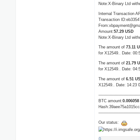
Note:X-Binary Ltd with
Internal Transaction A
Transaction ID:eb335
From:xbpayment@gma
Amount:
57.29 USD
Note:X-Binary Ltd with
The amount of
73.11 
for X12549.. Date: 00:
The amount of
21.79 
for X12549.. Date: 04:
The amount of
6.51 U
X12549.. Date: 14:23 
---------------------------------
BTC amount:
0.006058
Hash:39aee75a1015cc
---------------------------------
Our status:
0