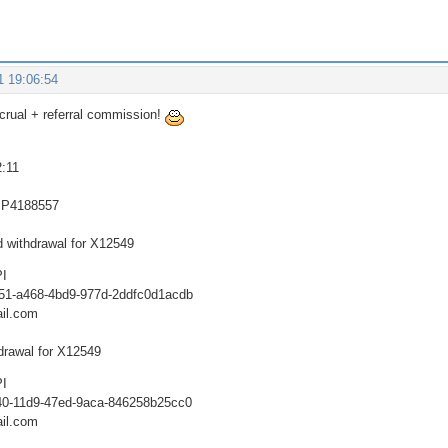
1 19:06:54
ccrual + referral commission!
2:11
 P4188557
 withdrawal for X12549
PI
651-a468-4bd9-977d-2ddfc0d1acdb
il.com
drawal for X12549
PI
540-11d9-47ed-9aca-846258b25cc0
il.com