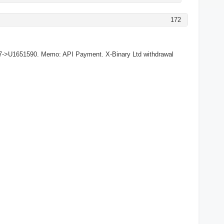
172
7->U1651590. Memo: API Payment. X-Binary Ltd withdrawal