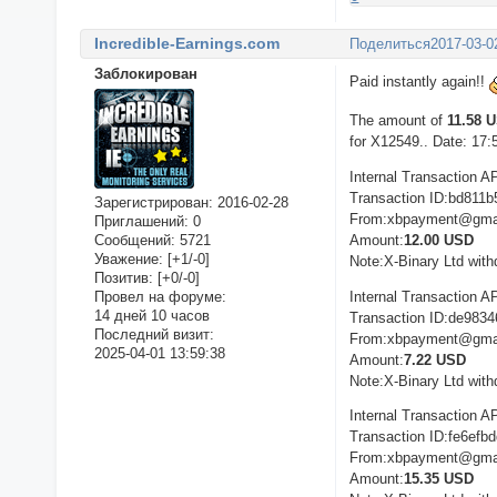
Incredible-Earnings.com
Поделиться
2017-03-0
Заблокирован
Paid instantly again!!
The amount of
11.58 
for X12549.. Date: 17:
Internal Transaction A
Transaction ID:bd811
Зарегистрирован
: 2016-02-28
From:xbpayment@gma
Приглашений:
0
Сообщений:
5721
Amount:
12.00 USD
Уважение:
[+1/-0]
Note:X-Binary Ltd with
Позитив:
[+0/-0]
Internal Transaction A
Провел на форуме:
14 дней 10 часов
Transaction ID:de983
Последний визит:
From:xbpayment@gma
2025-04-01 13:59:38
Amount:
7.22 USD
Note:X-Binary Ltd with
Internal Transaction A
Transaction ID:fe6efb
From:xbpayment@gma
Amount:
15.35 USD