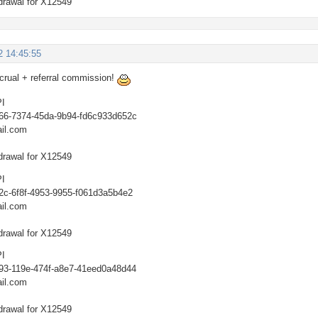
drawal for X12549
2 14:45:55
ccrual + referral commission!
PI
766-7374-45da-9b94-fd6c933d652c
il.com
drawal for X12549
PI
2c-6f8f-4953-9955-f061d3a5b4e2
il.com
drawal for X12549
PI
293-119e-474f-a8e7-41eed0a48d44
il.com
drawal for X12549