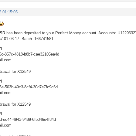
2 01:15:05
USD
has been deposited to your Perfect Money account. Accounts: U1229632
57 01.03.17. Batch: 166741581.
PI
b5c-857c-4818-b8b7-cae32105ea4d
il.com
drawal for X12549
PI
46e-503b-49c3-8cf4-30d7e7fc9c6d
il.com
drawal for X12549
PI
dd-ec44-4943-9489-6fb346e4f84d
il.com