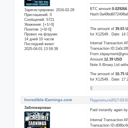
---------------------------------
BTC amount:
0.029266
Зарегистрирован
: 2016-02-28
Hash:0a49bd6f72498a
Приглашений:
0
Сообщений:
5721
---------------------------------
Уважение:
[+1/-0]
The amount of
39.03 
Позитив:
[+0/-0]
for X12549.. Date: 14:
Провел на форуме:
14 дней 10 часов
Internal Transaction A
Последний визит:
Transaction ID:2a0c2
2025-04-01 13:59:38
From:xbpayment@gma
Amount:
12.39 USD
Note:X-Binary Ltd with
The amount of
10.75 
for X12549.. Date: 17:
0
Incredible-Earnings.com
Поделиться
2017-03-0
Заблокирован
Paid instantly again b
Internal Transaction A
Transaction ID:d08bc