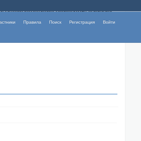
ому с высоким доходом помимо основной работы, не вкладывая
 в сети интернет, а также сможете участвовать в их обсуждении
льзователи не попались на развод. Вы сможете начать зарабатывать
астники
Правила
Поиск
Регистрация
Войти
 первая прибыль не заставит себя долго ждать.