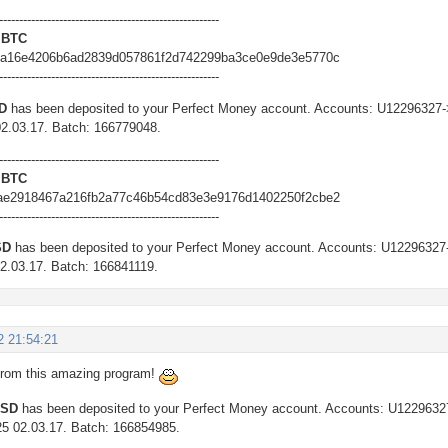
-------------------------------------------------------
 BTC
9a16e4206b6ad2839d057861f2d742299ba3ce0e9de3e5770c
-------------------------------------------------------
SD
has been deposited to your Perfect Money account. Accounts: U12296327-
02.03.17. Batch: 166779048.
-------------------------------------------------------
 BTC
ae2918467a216fb2a77c46b54cd83e3e9176d1402250f2cbe2
-------------------------------------------------------
SD
has been deposited to your Perfect Money account. Accounts: U12296327
02.03.17. Batch: 166841119.
2 21:54:21
 from this amazing program!
USD
has been deposited to your Perfect Money account. Accounts: U122963
25 02.03.17. Batch: 166854985.