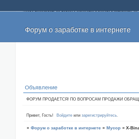
Добро пожаловать на форум о заработке и работе в интернете, 
собственных денег. На форуме вы найдете полезную информацию 
и оставлять свои отзывы. Если вы знаете, что определенный проек
легкие деньги без вложений и регистрации уже сегодня. Создавай
Форум о заработке в интернете
Объявление
ФОРУМ ПРОДАЕТСЯ! ПО ВОПРОСАМ ПРОДАЖИ ОБРАЩАТЬСЯ: 
Привет, Гость!
Войдите
или
зарегистрируйтесь
.
»
Форум о заработке в интернете
»
Мусор
»
X-Bina