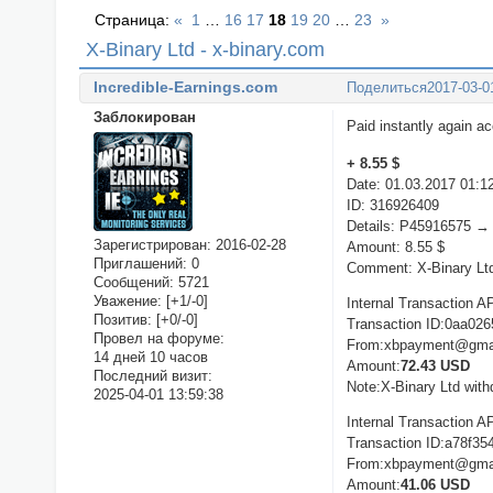
Страница:
«
1
…
16
17
18
19
20
…
23
»
X-Binary Ltd - x-binary.com
Incredible-Earnings.com
Поделиться
2017-03-0
Заблокирован
Paid instantly again a
+ 8.55 $
Date: 01.03.2017 01:1
ID: 316926409
Details: P45916575 →
Зарегистрирован
: 2016-02-28
Amount: 8.55 $
Приглашений:
0
Comment: X-Binary Ltd
Сообщений:
5721
Уважение:
[+1/-0]
Internal Transaction A
Позитив:
[+0/-0]
Transaction ID:0aa02
Провел на форуме:
From:xbpayment@gma
14 дней 10 часов
Amount:
72.43 USD
Последний визит:
Note:X-Binary Ltd with
2025-04-01 13:59:38
Internal Transaction A
Transaction ID:a78f3
From:xbpayment@gma
Amount:
41.06 USD