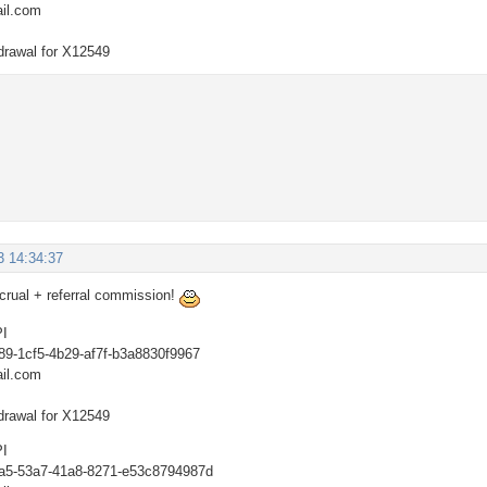
il.com
drawal for X12549
3 14:34:37
ccrual + referral commission!
PI
89-1cf5-4b29-af7f-b3a8830f9967
il.com
drawal for X12549
PI
3a5-53a7-41a8-8271-e53c8794987d