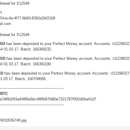
drawal for X12549
PI
47d-ec4a-4f77-8b83-8392e2bf2168
il.com
drawal for X12549
USD
has been deposited to your Perfect Money account. Accounts: U1229632
54 01.03.17. Batch: 166368232.
USD
has been deposited to your Perfect Money account. Accounts: U122963
50 01.03.17. Batch: 166381190.
SD
has been deposited to your Perfect Money account. Accounts: U12296327
01.03.17. Batch: 166709056.
-------------------------------------------------------
 BTC
a7df8d293a448f6e6bc48ffb87fd60e7321787f002d56a41d7
-------------------------------------------------------