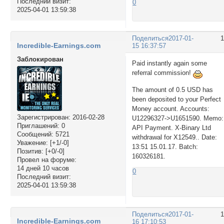
Последний визит:
0
2025-04-01 13:59:38
Поделиться
2017-01-
Incredible-Earnings.com
15 16:37:57
Заблокирован
Paid instantly again some
referral commission!
The amount of 0.5 USD has
been deposited to your Perfect
Money account. Accounts:
Зарегистрирован
: 2016-02-28
U12296327->U1651590. Memo:
Приглашений:
0
API Payment. X-Binary Ltd
Сообщений:
5721
withdrawal for X12549.. Date:
Уважение:
[+1/-0]
13:51 15.01.17. Batch:
Позитив:
[+0/-0]
160326181.
Провел на форуме:
14 дней 10 часов
0
Последний визит:
2025-04-01 13:59:38
Поделиться
2017-01-
Incredible-Earnings.com
16 17:10:53