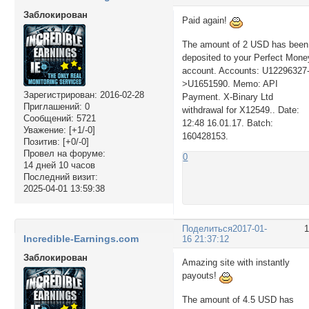
Заблокирован
Paid again!
The amount of 2 USD has been
deposited to your Perfect Mone
account. Accounts: U12296327
>U1651590. Memo: API
Зарегистрирован
: 2016-02-28
Payment. X-Binary Ltd
Приглашений:
0
withdrawal for X12549.. Date:
Сообщений:
5721
12:48 16.01.17. Batch:
Уважение:
[+1/-0]
160428153.
Позитив:
[+0/-0]
Провел на форуме:
0
14 дней 10 часов
Последний визит:
2025-04-01 13:59:38
Поделиться
2017-01-
Incredible-Earnings.com
16 21:37:12
Заблокирован
Amazing site with instantly
payouts!
The amount of 4.5 USD has