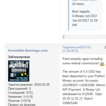
24 hours.
Best regards,
X-Binary Ltd CEO
Jan-10-2017 11:19
AM
0
Поделиться
2017-01-
Incredible-Earnings.com
11 18:20:51
Заблокирован
Paid instantly again including
some referral commission!
The amount of 5.5 USD has
been deposited to your Perfect
Money account. Accounts:
Зарегистрирован
: 2016-02-28
U12296327->U1651590. Memo:
Приглашений:
0
API Payment. X-Binary Ltd
Сообщений:
5721
withdrawal for X12549.. Date:
Уважение:
[+1/-0]
15:25 11.01.17. Batch:
Позитив:
[+0/-0]
159925246.
Провел на форуме: