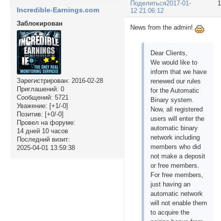
Поделиться
2017-01-
Incredible-Earnings.com
12 21:06:12
Заблокирован
News from the admin!
Dear Clients,
We would like to
inform that we have
Зарегистрирован
: 2016-02-28
renewed our rules
Приглашений:
0
for the Automatic
Сообщений:
5721
Binary system.
Уважение:
[+1/-0]
Now, all registered
Позитив:
[+0/-0]
users will enter the
Провел на форуме:
automatic binary
14 дней 10 часов
network including
Последний визит:
members who did
2025-04-01 13:59:38
not make a deposit
or free members.
For free members,
just having an
automatic network
will not enable them
to acquire the