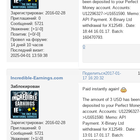
been deposited to your Perfect
Money account. Accounts:
Зарегистрирован
: 2016-02-28
U12296327->U1651590. Memo:
Приглашений:
0
API Payment. X-Binary Ltd
Сообщений:
5721
withdrawal for X12549.. Date:
Уважение:
[+1/-0]
18:44 16.01.17. Batch:
Позитив:
[+0/-0]
160470793.
Провел на форуме:
14 дней 10 часов
0
Последний визит:
2025-04-01 13:59:38
Поделиться
2017-01-
Incredible-Earnings.com
17 16:20:32
Заблокирован
Paid instantly again!
The amount of 3 USD has been
deposited to your Perfect Mone
account. Accounts: U12296327
>U1651590. Memo: API
Зарегистрирован
: 2016-02-28
Payment. X-Binary Ltd
Приглашений:
0
withdrawal for X12549.. Date:
Сообщений:
5721
13:01 17.01.17. Batch:
Уважение:
[+1/-0]