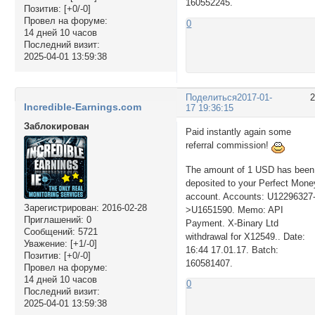
160552245.
Позитив:
[+0/-0]
Провел на форуме:
0
14 дней 10 часов
Последний визит:
2025-04-01 13:59:38
Поделиться
2017-01-
Incredible-Earnings.com
17 19:36:15
Заблокирован
Paid instantly again some
referral commission!
The amount of 1 USD has been
deposited to your Perfect Mone
account. Accounts: U12296327
Зарегистрирован
: 2016-02-28
>U1651590. Memo: API
Приглашений:
0
Payment. X-Binary Ltd
Сообщений:
5721
withdrawal for X12549.. Date:
Уважение:
[+1/-0]
16:44 17.01.17. Batch:
Позитив:
[+0/-0]
160581407.
Провел на форуме:
14 дней 10 часов
0
Последний визит:
2025-04-01 13:59:38