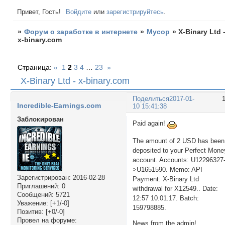
Привет, Гость!
Войдите
или
зарегистрируйтесь
.
»
Форум о заработке в интернете
»
Мусор
»
X-Binary Ltd 
x-binary.com
Страница:
«
1
2
3
4
…
23
»
X-Binary Ltd - x-binary.com
Поделиться
2017-01-
Incredible-Earnings.com
10 15:41:38
Заблокирован
Paid again!
The amount of 2 USD has been
deposited to your Perfect Mone
account. Accounts: U12296327
>U1651590. Memo: API
Зарегистрирован
: 2016-02-28
Payment. X-Binary Ltd
Приглашений:
0
withdrawal for X12549.. Date:
Сообщений:
5721
12:57 10.01.17. Batch:
Уважение:
[+1/-0]
159798885.
Позитив:
[+0/-0]
Провел на форуме:
News from the admin!