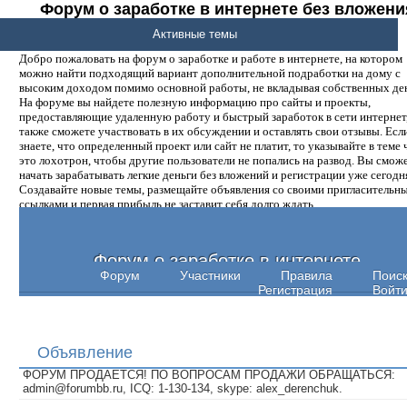
Форум о заработке в интернете без вложени
денег.
Активные темы
Добро пожаловать на форум о заработке и работе в интернете, на котором
можно найти подходящий вариант дополнительной подработки на дому с
высоким доходом помимо основной работы, не вкладывая собственных ден
На форуме вы найдете полезную информацию про сайты и проекты,
предоставляющие удаленную работу и быстрый заработок в сети интернет,
также сможете участвовать в их обсуждении и оставлять свои отзывы. Есл
знаете, что определенный проект или сайт не платит, то указывайте в теме 
это лохотрон, чтобы другие пользователи не попались на развод. Вы смож
начать зарабатывать легкие деньги без вложений и регистрации уже сегодн
Создавайте новые темы, размещайте объявления со своими пригласительн
ссылками и первая прибыль не заставит себя долго ждать.
Форум о заработке в интернете
Форум
Участники
Правила
Поис
Регистрация
Войт
Объявление
ФОРУМ ПРОДАЕТСЯ! ПО ВОПРОСАМ ПРОДАЖИ ОБРАЩАТЬСЯ:
admin@forumbb.ru, ICQ: 1-130-134, skype: alex_derenchuk.