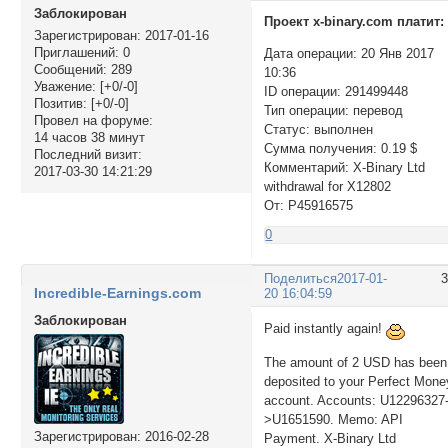
Заблокирован
Проект x-binary.com платит:
Зарегистрирован
: 2017-01-16
Приглашений:
0
Дата операции: 20 Янв 2017
Сообщений:
289
10:36
Уважение:
[+0/-0]
ID операции: 291499448
Позитив:
[+0/-0]
Тип операции: перевод
Провел на форуме:
Статус: выполнен
14 часов 38 минут
Сумма получения: 0.19 $
Последний визит:
Комментарий: X-Binary Ltd
2017-03-30 14:21:29
withdrawal for X12802
От: P45916575
0
Поделиться
2017-01-
Incredible-Earnings.com
20 16:04:59
Заблокирован
Paid instantly again!
The amount of 2 USD has been
deposited to your Perfect Mone
account. Accounts: U12296327
>U1651590. Memo: API
Зарегистрирован
: 2016-02-28
Payment. X-Binary Ltd