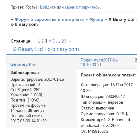
Привет, Гость!
Войдите
или
зарегистрируйтесь
.
»
Форум о заработке в интернете
»
Мусор
»
X-Binary Ltd 
x-binary.com
Страница:
«
1
2
3
4
5
…
23
»
X-Binary Ltd - x-binary.com
Поделиться
2017-01-
Gmoney.Pro
18 10:33:21
Заблокирован
Проект x-binary.com платит:
Зарегистрирован
: 2017-01-16
Приглашений:
0
Дата операции: 18 Янв 2017
Сообщений:
289
10:30
Уважение:
[+0/-0]
ID операции: 290340642
Позитив:
[+0/-0]
Тип операции: перевод
Провел на форуме:
Статус: выполнен
14 часов 38 минут
Сумма получения: 0.19 $
Последний визит:
Комментарий: X-Binary Ltd
2017-03-30 14:21:29
withdrawal for X12802
От: P45916575