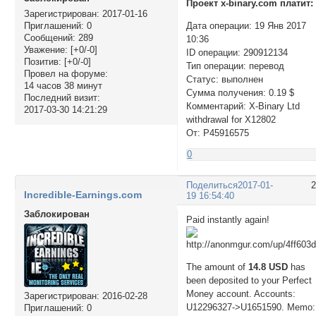
Проект x-binary.com платит:
Зарегистрирован
: 2017-01-16
Приглашений:
0
Дата операции: 19 Янв 2017
Сообщений:
289
10:36
Уважение:
[+0/-0]
ID операции: 290912134
Позитив:
[+0/-0]
Тип операции: перевод
Провел на форуме:
Статус: выполнен
14 часов 38 минут
Сумма получения: 0.19 $
Последний визит:
Комментарий: X-Binary Ltd
2017-03-30 14:21:29
withdrawal for X12802
От: P45916575
0
Поделиться
2017-01-
Incredible-Earnings.com
19 16:54:40
Заблокирован
Paid instantly again!
The amount of
14.8 USD
has
been deposited to your Perfect
Money account. Accounts:
Зарегистрирован
: 2016-02-28
U12296327->U1651590. Memo:
Приглашений:
0