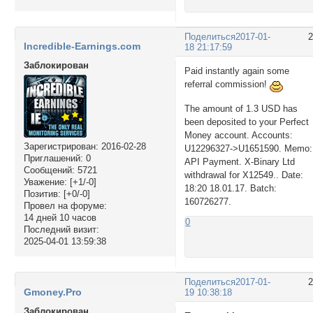
Поделиться
2017-01-
Incredible-Earnings.com
18 21:17:59
Заблокирован
Paid instantly again some
referral commission!
The amount of 1.3 USD has
been deposited to your Perfect
Money account. Accounts:
Зарегистрирован
: 2016-02-28
U12296327->U1651590. Memo:
Приглашений:
0
API Payment. X-Binary Ltd
Сообщений:
5721
withdrawal for X12549.. Date:
Уважение:
[+1/-0]
18:20 18.01.17. Batch:
Позитив:
[+0/-0]
160726277.
Провел на форуме:
14 дней 10 часов
0
Последний визит:
2025-04-01 13:59:38
Поделиться
2017-01-
Gmoney.Pro
19 10:38:18
Заблокирован