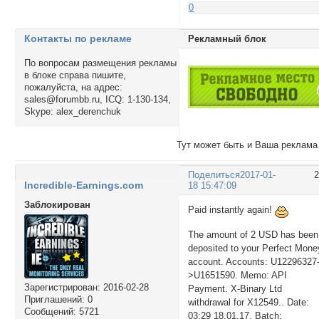
0
Контакты по рекламе
Рекламный блок
По вопросам размещения рекламы
в блоке справа пишите,
пожалуйста, на адрес:
sales@forumbb.ru, ICQ: 1-130-134,
Skype: alex_derenchuk
Тут может быть и Ваша реклама
Поделиться
2017-01-
Incredible-Earnings.com
18 15:47:09
Заблокирован
Paid instantly again!
The amount of 2 USD has been
deposited to your Perfect Mone
account. Accounts: U12296327
>U1651590. Memo: API
Зарегистрирован
: 2016-02-28
Payment. X-Binary Ltd
Приглашений:
0
withdrawal for X12549.. Date:
Сообщений:
5721
03:29 18.01.17. Batch: