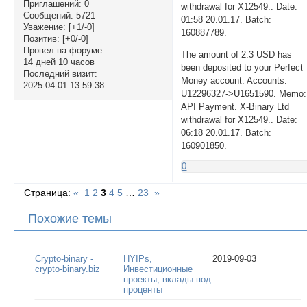
Приглашений:
0
withdrawal for X12549.. Date:
Сообщений:
5721
01:58 20.01.17. Batch:
Уважение:
[+1/-0]
160887789.
Позитив:
[+0/-0]
Провел на форуме:
The amount of 2.3 USD has
14 дней 10 часов
been deposited to your Perfect
Последний визит:
Money account. Accounts:
2025-04-01 13:59:38
U12296327->U1651590. Memo:
API Payment. X-Binary Ltd
withdrawal for X12549.. Date:
06:18 20.01.17. Batch:
160901850.
0
Страница:
«
1
2
3
4
5
…
23
»
Похожие темы
Crypto-binary -
HYIPs,
2019-09-03
crypto-binary.biz
Инвестиционные
проекты, вклады под
проценты