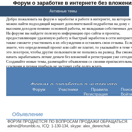
Форум о заработке в интернете без вложени
денег.
Активные темы
Добро пожаловать на форум о заработке и работе в интернете, на котором
можно найти подходящий вариант дополнительной подработки на дому с
высоким доходом помимо основной работы, не вкладывая собственных ден
На форуме вы найдете полезную информацию про сайты и проекты,
предоставляющие удаленную работу и быстрый заработок в сети интернет,
также сможете участвовать в их обсуждении и оставлять свои отзывы. Есл
знаете, что определенный проект или сайт не платит, то указывайте в теме 
это лохотрон, чтобы другие пользователи не попались на развод. Вы смож
начать зарабатывать легкие деньги без вложений и регистрации уже сегодн
Создавайте новые темы, размещайте объявления со своими пригласительн
ссылками и первая прибыль не заставит себя долго ждать.
Форум о заработке в интернете
Форум
Участники
Правила
Поис
Регистрация
Войт
Объявление
ФОРУМ ПРОДАЕТСЯ! ПО ВОПРОСАМ ПРОДАЖИ ОБРАЩАТЬСЯ:
admin@forumbb.ru, ICQ: 1-130-134, skype: alex_derenchuk.