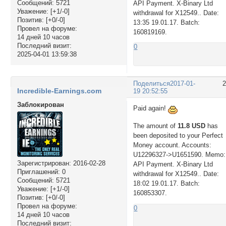
Сообщений:
5721
API Payment. X-Binary Ltd
Уважение:
[+1/-0]
withdrawal for X12549.. Date:
Позитив:
[+0/-0]
13:35 19.01.17. Batch:
Провел на форуме:
160819169.
14 дней 10 часов
Последний визит:
0
2025-04-01 13:59:38
Поделиться
2017-01-
Incredible-Earnings.com
19 20:52:55
Заблокирован
Paid again!
The amount of
11.8 USD
has
been deposited to your Perfect
Money account. Accounts:
U12296327->U1651590. Memo:
Зарегистрирован
: 2016-02-28
API Payment. X-Binary Ltd
Приглашений:
0
withdrawal for X12549.. Date:
Сообщений:
5721
18:02 19.01.17. Batch:
Уважение:
[+1/-0]
160853307.
Позитив:
[+0/-0]
Провел на форуме:
0
14 дней 10 часов
Последний визит: