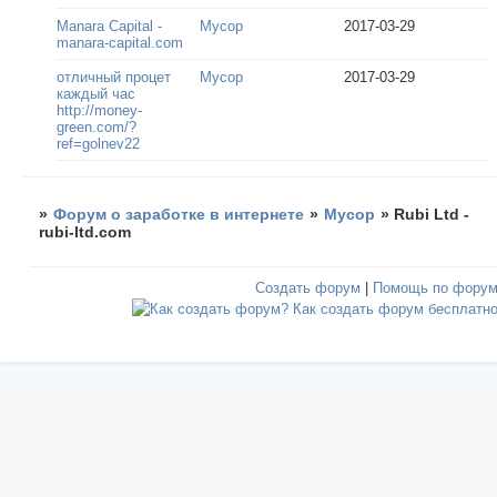
Manara Capital -
Мусор
2017-03-29
manara-capital.com
отличный процет
Мусор
2017-03-29
каждый час
http://money-
green.com/?
ref=golnev22
»
Форум о заработке в интернете
»
Мусор
»
Rubi Ltd -
rubi-ltd.com
Создать форум
|
Помощь по фору