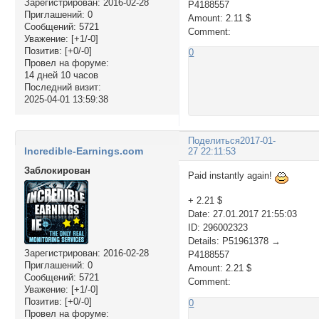
Зарегистрирован
: 2016-02-28
P4188557
Приглашений:
0
Amount: 2.11 $
Сообщений:
5721
Comment:
Уважение:
[+1/-0]
Позитив:
[+0/-0]
0
Провел на форуме:
14 дней 10 часов
Последний визит:
2025-04-01 13:59:38
Поделиться
2017-01-
Incredible-Earnings.com
27 22:11:53
Заблокирован
Paid instantly again!
+ 2.21 $
Date: 27.01.2017 21:55:03
ID: 296002323
Details: P51961378 →
Зарегистрирован
: 2016-02-28
P4188557
Приглашений:
0
Amount: 2.21 $
Сообщений:
5721
Comment:
Уважение:
[+1/-0]
Позитив:
[+0/-0]
0
Провел на форуме: