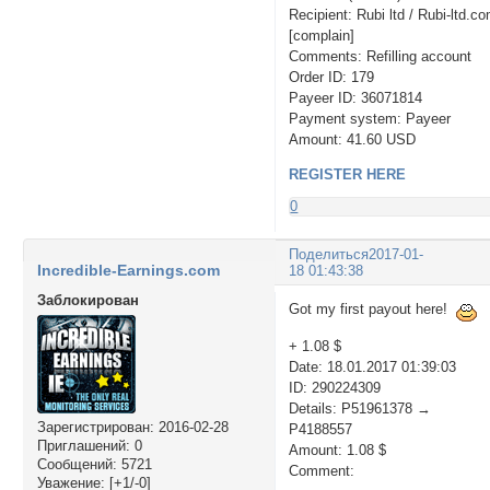
Recipient: Rubi ltd / Rubi-ltd.c
[complain]
Comments: Refilling account
Order ID: 179
Payeer ID: 36071814
Payment system: Payeer
Amount: 41.60 USD
REGISTER HERE
0
Поделиться
2017-01-
Incredible-Earnings.com
18 01:43:38
Заблокирован
Got my first payout here!
+ 1.08 $
Date: 18.01.2017 01:39:03
ID: 290224309
Details: P51961378 →
Зарегистрирован
: 2016-02-28
P4188557
Приглашений:
0
Amount: 1.08 $
Сообщений:
5721
Comment:
Уважение:
[+1/-0]