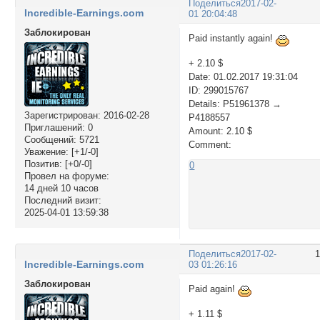
Поделиться
2017-02-
Incredible-Earnings.com
01 20:04:48
Заблокирован
Paid instantly again!
+ 2.10 $
Date: 01.02.2017 19:31:04
ID: 299015767
Details: P51961378 →
Зарегистрирован
: 2016-02-28
P4188557
Приглашений:
0
Amount: 2.10 $
Сообщений:
5721
Comment:
Уважение:
[+1/-0]
Позитив:
[+0/-0]
0
Провел на форуме:
14 дней 10 часов
Последний визит:
2025-04-01 13:59:38
Поделиться
2017-02-
Incredible-Earnings.com
03 01:26:16
Заблокирован
Paid again!
+ 1.11 $