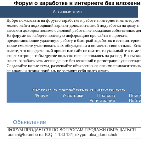
Форум о заработке в интернете без вложени
денег.
Активные темы
Добро пожаловать на форум о заработке и работе в интернете, на котором
можно найти подходящий вариант дополнительной подработки на дому с
высоким доходом помимо основной работы, не вкладывая собственных ден
На форуме вы найдете полезную информацию про сайты и проекты,
предоставляющие удаленную работу и быстрый заработок в сети интернет,
также сможете участвовать в их обсуждении и оставлять свои отзывы. Есл
знаете, что определенный проект или сайт не платит, то указывайте в теме 
это лохотрон, чтобы другие пользователи не попались на развод. Вы смож
начать зарабатывать легкие деньги без вложений и регистрации уже сегодн
Создавайте новые темы, размещайте объявления со своими пригласительн
ссылками и первая прибыль не заставит себя долго ждать.
Форум о заработке в интернете
Форум
Участники
Правила
Поис
Регистрация
Войт
Объявление
ФОРУМ ПРОДАЕТСЯ! ПО ВОПРОСАМ ПРОДАЖИ ОБРАЩАТЬСЯ:
admin@forumbb.ru, ICQ: 1-130-134, skype: alex_derenchuk.