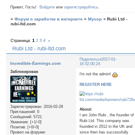
Привет, Гость!
Войдите
или
зарегистрируйтесь
.
»
Форум о заработке в интернете
»
Мусор
»
Rubi Ltd -
rubi-ltd.com
Страница:
1
2
3
4
»
Rubi Ltd - rubi-ltd.com
Поделиться
2017-01-
Incredible-Earnings.com
16 02:00:24
Заблокирован
I'm not the admin!
REGISTER HERE
Зарегистрирован
: 2016-02-28
About:
Приглашений:
0
I am John Rubi , the founder of
Сообщений:
5721
Rubi Ltd. This company was
Уважение:
[+1/-0]
founded in 2012 in the UK and
Позитив:
[+0/-0]
since then has successfully
Провел на форуме: