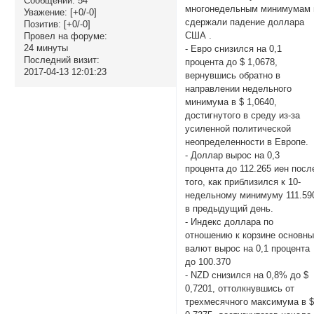
Сообщений:
54
многонедельным минимумам 
Уважение:
[+0/-0]
сдержали падение доллара
Позитив:
[+0/-0]
США .
Провел на форуме:
24 минуты
- Евро снизился на 0,1
Последний визит:
процента до $ 1,0678,
2017-04-13 12:01:23
вернувшись обратно в
направлении недельного
минимума в $ 1,0640,
достигнутого в среду из-за
усиленной политической
неопределенности в Европе.
- Доллар вырос на 0,3
процента до 112.265 иен посл
того, как приблизился к 10-
недельному минимуму 111.59
в предыдущий день.
- Индекс доллара по
отношению к корзине основн
валют вырос на 0,1 процента
до 100.370
- NZD снизился на 0,8% до $
0,7201, оттолкнувшись от
трехмесячного максимума в 