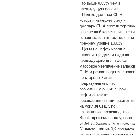
что выше 0,05% чем в
предыдущую сессию.
- Индекс доллара США,
который измеряет силу к
доллару США против торгово
взвешенной корзины из шести
основных валют, осталася на
прежнем уровне 100.39.
- Цены на нефть упали в
среду и продлили падения
предыдущего дня, так как
массовое увеличение запасо
США и резкое падение спрос
со стороны Китая
подразумевает, что
глобальные рынки сырой
нефти остаются
перенасыщенными, несмотря
на усилия ОПЕК по
сокращению производства.
Brent торговалась на уровне
54,54 за баррель, что ниже на
51 центо, или на 0,9 процента
от их предыдущего закрытия.