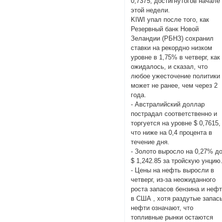
0,7375, достигнутогов начале
этой недели.
KIWI упал после того, как
Резервный банк Новой
Зеландии (РБНЗ) сохранил
ставки на рекордно низком
уровне в 1,75% в четверг, как
ожидалось, и сказал, что
любое ужесточение политики
может не ранее, чем через 2
года.
- Австралийский доллар
пострадал соответственно и
торгуется на уровне $ 0,7615,
что ниже на 0,4 процента в
течение дня.
- Золото выросло на 0,27% д
$ 1,242.85 за тройскую унцию
- Цены на нефть выросли в
четверг, из-за неожиданного
роста запасов бензина и неф
в США , хотя раздутые запас
нефти означают, что
топливные рынки остаются