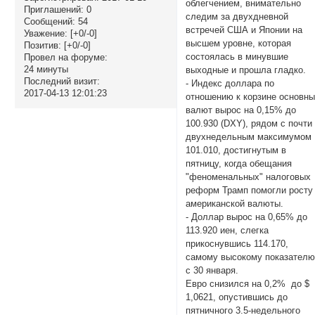
облегчением, внимательно
Приглашений:
0
следим за двухдневной
Сообщений:
54
встречей США и Японии на
Уважение:
[+0/-0]
высшем уровне, которая
Позитив:
[+0/-0]
состоялась в минувшие
Провел на форуме:
24 минуты
выходные и прошла гладко.
Последний визит:
- Индекс доллара по
2017-04-13 12:01:23
отношению к корзине основн
валют вырос на 0,15% до
100.930 (DXY), рядом с почти
двухнедельным максимумом
101.010, достигнутым в
пятницу, когда обещания
"феноменальных" налоговых
реформ Трамп помогли росту
американской валюты.
- Доллар вырос на 0,65% до
113.920 иен, слегка
прикоснувшись 114.170,
самому высокому показател
с 30 января.
Евро снизился на 0,2% до $
1,0621, опустившись до
пятничного 3.5-недельного