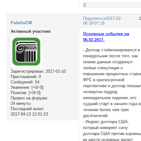
0
Поделиться
2017-02-
FidelisCM
06 19:07:18
Активный участник
Основные события на
06.02.2017.
- Доллар стабилизировался в
понедельник после того, как
низкие данные отодвинул
любые спекуляции о
Зарегистрирован
: 2017-01-10
повышение процентных ставо
Приглашений:
0
ФРС в краткосрочной
Сообщений:
54
перспективе и доллар показа
Уважение:
[+0/-0]
четвертое подряд
Позитив:
[+0/-0]
еженедельное падение, его
Провел на форуме:
24 минуты
худший старт в начале года в
Последний визит:
течение более чем трех
2017-04-13 12:01:23
десятилетий.
- Индекс доллара США,
который измеряет силу
доллара США против корзин
из шести основных валют,