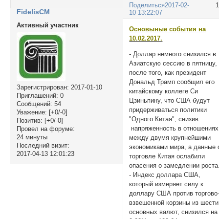
Поделиться
2017-02-
FidelisCM
10 13:22:07
Активный участник
Основыные события на
10.02.2017.
- Доллар немного снизился в
Азиатскую сессию в пятницу,
после того, как президент
Дональд Трамп сообщил его
Зарегистрирован
: 2017-01-10
китайскому коллеге Си
Приглашений:
0
Цзиньпину, что США будут
Сообщений:
54
придерживаться политики
Уважение:
[+0/-0]
"Одного Китая", снизив
Позитив:
[+0/-0]
напряженность в отношениях
Провел на форуме:
24 минуты
между двумя крупнейшими
Последний визит:
экономиками мира, а данные 
2017-04-13 12:01:23
торговле Китая ослабили
опасения о замедлении роста
- Индекс доллара США,
который измеряет силу к
доллару США против торгово
взвешенной корзины из шести
основных валют, снизился на