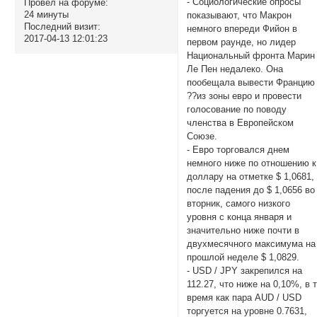
- Социологические опросы
Провел на форуме:
24 минуты
показывают, что Макрон
Последний визит:
немного впереди Фийон в
2017-04-13 12:01:23
первом раунде, но лидер
Национальный фронта Марин
Ле Пен недалеко. Она
пообещала вывести Францию
??из зоны евро и провести
голосование по поводу
членства в Европейском
Союзе.
- Евро торговался днем
немного ниже по отношению к
доллару на отметке $ 1,0681,
после падения до $ 1,0656 во
вторник, самого низкого
уровня с конца января и
значительно ниже почти в
двухмесячного максимума на
прошлой неделе $ 1,0829.
- USD / JPY закрепился на
112.27, что ниже на 0,10%, в 
время как пара AUD / USD
торгуется на уровне 0.7631,