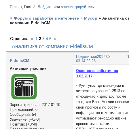
Привет, Гость!
Войдите
или
зарегистрируйтесь
.
»
Форум о заработке в интернете
»
Мусор
»
Аналитика о
компании FidelisCM
Страница:
«
1
2
3
4
5
»
Аналитика от компании FidelisCM
Поделиться
2017-02-
FidelisCM
03 14:22:26
Активный участник
Основные события на
3.02.2017.
- Фунт упал до минимума в
четверг на уровне 1.2513 по
отношению к доллару после
того, как Банк Англии повыси
Зарегистрирован
: 2017-01-10
свои прогнозы по росту и
Приглашений:
0
инфляции, но отметил, что их
Сообщений:
54
устраивают рекордно низкие
Уважение:
[+0/-0]
процентные ставки.
Позитив:
[+0/-0]