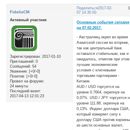
Поделиться
2017-02-
FidelisCM
07 14:35:50
Активный участник
Основные события сегодня
на 07.02.2017.
- Австралиец окреп во время
Азиатской сессии во вторник,
так как центральный банк
оставался стабильным, как и
Зарегистрирован
: 2017-01-10
ожидалось, отметив при этом
Приглашений:
0
лучшие экономические
Сообщений:
54
условия с ключевыми
Уважение:
[+0/-0]
торговыми партнерами -
Позитив:
[+0/-0]
Китаем.
Провел на форуме:
24 минуты
AUD / USD торгуется на
Последний визит:
уровне 0.7664, окрепнув на
2017-04-13 12:01:23
0,07%. USD / JPY торгуется н
уровне 111.88, окрепнув на
0,13%. Индекс доллара США,
который измеряет силу к
доллару США против корзин
из шести основных валют,