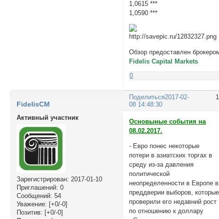
1,0615 ***
1,0590 ***
Обзор предоставлен брокеро
Fidelis Capital Markets
0
Поделиться
2017-02-
FidelisCM
08 14:48:30
Активный участник
Основыные события на
08.02.2017.
- Евро понес некоторые
потери в азиатских торгах в
среду из-за давления
политической
Зарегистрирован
: 2017-01-10
неопределенности в Европе в
Приглашений:
0
преддверии выборов, которы
Сообщений:
54
проверили его недавний рост
Уважение:
[+0/-0]
по отношению к доллару
Позитив:
[+0/-0]