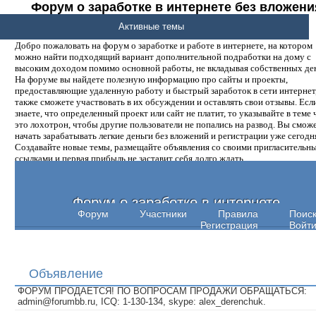
Форум о заработке в интернете без вложени
денег.
Активные темы
Добро пожаловать на форум о заработке и работе в интернете, на котором
можно найти подходящий вариант дополнительной подработки на дому с
высоким доходом помимо основной работы, не вкладывая собственных ден
На форуме вы найдете полезную информацию про сайты и проекты,
предоставляющие удаленную работу и быстрый заработок в сети интернет,
также сможете участвовать в их обсуждении и оставлять свои отзывы. Есл
знаете, что определенный проект или сайт не платит, то указывайте в теме 
это лохотрон, чтобы другие пользователи не попались на развод. Вы смож
начать зарабатывать легкие деньги без вложений и регистрации уже сегодн
Создавайте новые темы, размещайте объявления со своими пригласительн
ссылками и первая прибыль не заставит себя долго ждать.
Форум о заработке в интернете
Форум
Участники
Правила
Поис
Регистрация
Войт
Объявление
ФОРУМ ПРОДАЕТСЯ! ПО ВОПРОСАМ ПРОДАЖИ ОБРАЩАТЬСЯ:
admin@forumbb.ru, ICQ: 1-130-134, skype: alex_derenchuk.