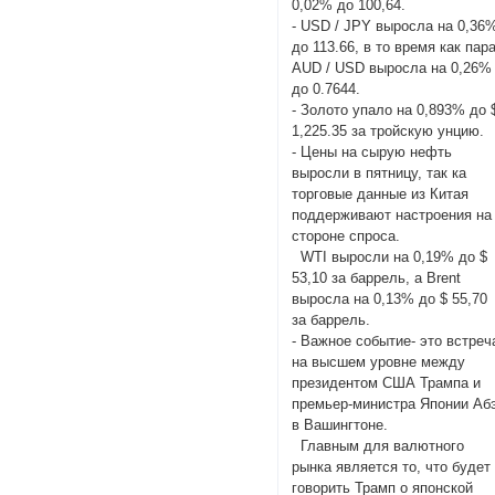
0,02% до 100,64.
- USD / JPY выросла на 0,36
до 113.66, в то время как пар
AUD / USD выросла на 0,26%
до 0.7644.
- Золото упало на 0,893% до 
1,225.35 за тройскую унцию.
- Цены на сырую нефть
выросли в пятницу, так ка
торговые данные из Китая
поддерживают настроения на
стороне спроса.
WTI выросли на 0,19% до $
53,10 за баррель, а Brent
выросла на 0,13% до $ 55,70
за баррель.
- Важное событие- это встреч
на высшем уровне между
президентом США Трампа и
премьер-министра Японии Аб
в Вашингтоне.
Главным для валютного
рынка является то, что будет
говорить Трамп о японской