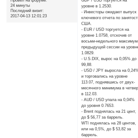
GBP / USD торгуется на
Провел на форуме:
24 минуты
уровне в 1.2530.
Последний визит:
- Инвесторы ожидают выпуск
2017-04-13 12:01:23
ключевого отчета по занятост
США.
- EUR / USD торгуется на
уровне 1.0758, отскочив от
восьми-недельного максимум
предыдущей сессии на уровн
1.0829.
- U.S.DIX, вырос на 0,05% до
99,88.
- USD / JPY выросла на 0,24
и торговались на уровне
113.07, поднявшись от двух-
месячного минимума в четвер
в 112.03.
- AUD / USD упала на 0,04%
до уровня 0.7653.
- Brent поднялась на 21 цент,
до $ 56,77 за баррель.
WTI поднялась на 28 центов,
или на 0,5%, до $ 53,82 за
баррель.