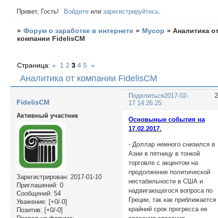
Привет, Гость!
Войдите
или
зарегистрируйтесь
.
»
Форум о заработке в интернете
»
Мусор
»
Аналитика о
компании FidelisCM
Страница:
«
1
2
3
4
5
»
Аналитика от компании FidelisCM
Поделиться
2017-02-
FidelisCM
17 14:26:25
Активный участник
Основыные события на
17.02.2017.
- Доллар немного снизился в
Азии в пятницу в тонкой
торговле с акцентом на
продолжение политической
Зарегистрирован
: 2017-01-10
нестабильности в США и
Приглашений:
0
надвигающегося вопроса по
Сообщений:
54
Греции, так как приближается
Уважение:
[+0/-0]
крайний срок прогресса ее
Позитив:
[+0/-0]