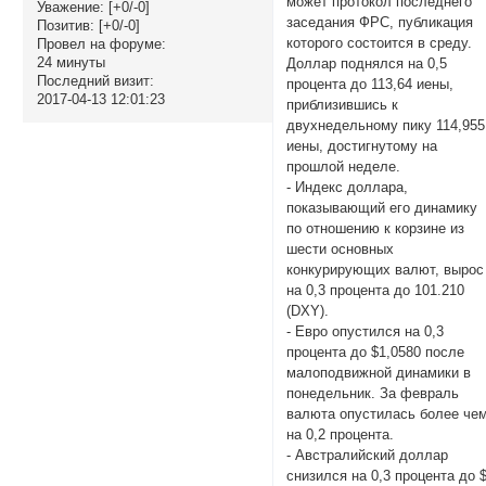
может протокол последнего
Уважение:
[+0/-0]
заседания ФРС, публикация
Позитив:
[+0/-0]
которого состоится в среду.
Провел на форуме:
24 минуты
Доллар поднялся на 0,5
Последний визит:
процента до 113,64 иены,
2017-04-13 12:01:23
приблизившись к
двухнедельному пику 114,955
иены, достигнутому на
прошлой неделе.
- Индекс доллара,
показывающий его динамику
по отношению к корзине из
шести основных
конкурирующих валют, вырос
на 0,3 процента до 101.210
(DXY).
- Евро опустился на 0,3
процента до $1,0580 после
малоподвижной динамики в
понедельник. За февраль
валюта опустилась более че
на 0,2 процента.
- Австралийский доллар
снизился на 0,3 процента до 