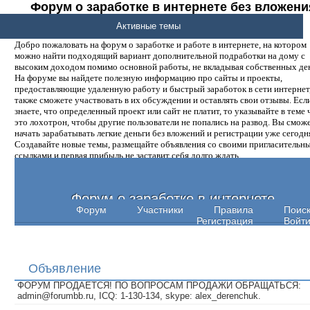
Форум о заработке в интернете без вложени
денег.
Активные темы
Добро пожаловать на форум о заработке и работе в интернете, на котором
можно найти подходящий вариант дополнительной подработки на дому с
высоким доходом помимо основной работы, не вкладывая собственных ден
На форуме вы найдете полезную информацию про сайты и проекты,
предоставляющие удаленную работу и быстрый заработок в сети интернет,
также сможете участвовать в их обсуждении и оставлять свои отзывы. Есл
знаете, что определенный проект или сайт не платит, то указывайте в теме 
это лохотрон, чтобы другие пользователи не попались на развод. Вы смож
начать зарабатывать легкие деньги без вложений и регистрации уже сегодн
Создавайте новые темы, размещайте объявления со своими пригласительн
ссылками и первая прибыль не заставит себя долго ждать.
Форум о заработке в интернете
Форум
Участники
Правила
Поис
Регистрация
Войт
Объявление
ФОРУМ ПРОДАЕТСЯ! ПО ВОПРОСАМ ПРОДАЖИ ОБРАЩАТЬСЯ:
admin@forumbb.ru, ICQ: 1-130-134, skype: alex_derenchuk.