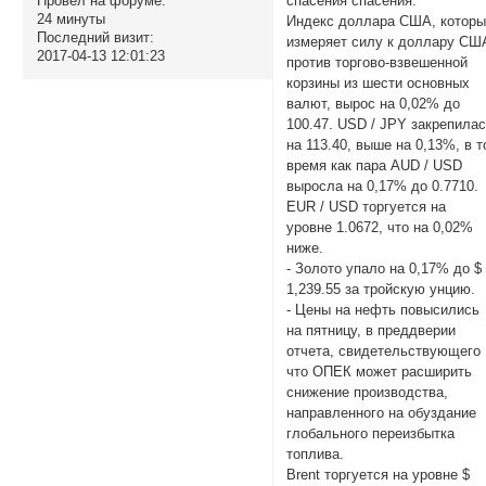
спасения спасения.
Провел на форуме:
24 минуты
Индекс доллара США, котор
Последний визит:
измеряет силу к доллару СШ
2017-04-13 12:01:23
против торгово-взвешенной
корзины из шести основных
валют, вырос на 0,02% до
100.47. USD / JPY закрепила
на 113.40, выше на 0,13%, в т
время как пара AUD / USD
выросла на 0,17% до 0.7710.
EUR / USD торгуется на
уровне 1.0672, что на 0,02%
ниже.
- Золото упало на 0,17% до $
1,239.55 за тройскую унцию.
- Цены на нефть повысились
на пятницу, в преддверии
отчета, свидетельствующего
что ОПЕК может расширить
снижение производства,
направленного на обуздание
глобального переизбытка
топлива.
Brent торгуется на уровне $