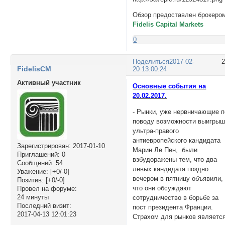
Обзор предоставлен брокеро
Fidelis Capital Markets
0
Поделиться
2017-02-
FidelisCM
20 13:00:24
Активный участник
Основные события на
20.02.2017.
- Рынки, уже нервничающие п
поводу возможности выигры
ультра-правого
антиевропейского кандидата
Зарегистрирован
: 2017-01-10
Марин Ле Пен, были
Приглашений:
0
взбудоражены тем, что два
Сообщений:
54
левых кандидата поздно
Уважение:
[+0/-0]
вечером в пятницу объявили,
Позитив:
[+0/-0]
что они обсуждают
Провел на форуме:
24 минуты
сотрудничество в борьбе за
Последний визит:
пост президента Франции.
2017-04-13 12:01:23
Страхом для рынков являетс