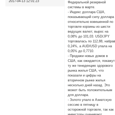
2017-04-13 12:01:23
Федеральной резервной
системы в марте.
- Индекс доллара США,
показывающий силу доллара
относительно взвешенной по
торговле корзины из шести
ведущих валют, вырос на
0,08% до 101,03. USD/JPY
торговалась по 112,88, набра
0,24%, а AUD/USD упала на
0,05% до 0,7710.
- Продажи новых домов в
США, как ожидается, покажут
ту же тенеденцию здорового
рынка жилья США, что
показали и цифры на
вторичном рынке жилья
несколько дней назад. Это
может быть положительным
для доллара.
- Золото упало в Азиатскую
сессию в пятницу в
осторожной торговле, так как
инвесторы оценивают