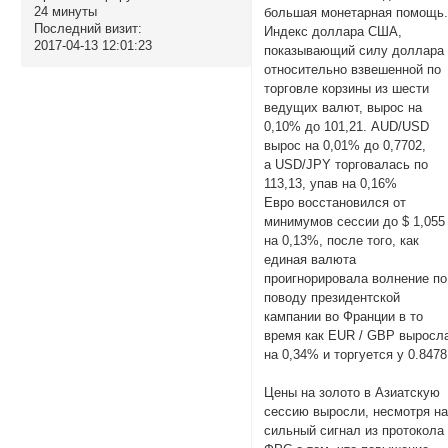
24 минуты
большая монетарная помощь
Последний визит:
Индекс доллара США,
2017-04-13 12:01:23
показывающий силу доллара
относительно взвешенной по
торговле корзины из шести
ведущих валют, вырос на
0,10% до 101,21. AUD/USD
вырос на 0,01% до 0,7702,
а USD/JPY торговалась по
113,13, упав на 0,16%
Евро восстановился от
минимумов сессии до $ 1,055
на 0,13%, после того, как
единая валюта
проигнорировала волнение по
поводу президентской
кампании во Франции в то
время как EUR / GBP выросл
на 0,34% и торгуется у 0.8478
Цены на золото в Азиатскую
сессию выросли, несмотря н
сильный сигнал из протокола