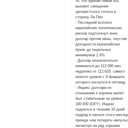
то, что единая левая ось
вызовет смещение
центристского голоса в
сторону Ле Пен.
- Последний всплеск
европейских политических
рисков подтолкнул вниз
доллар против иены, опустив
доходности казначейских
бумаг до недельных
минимумов 2,4%.
- Доллар незначительно
изменился до 113.090 иен,
недалеко от 112.620, самого
низкого уровня с 9 февраля,
которого коснулся в пятницу.
- Индекс доллара по
отношению к корзине валют
был стабильным на уровне
100.930 (DXY). Индекс
поднялся в течение 10 дней
подряд в начале этого месяца
прежде чем потерять импульс
несмотря на ряд хороших