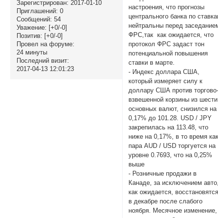
Зарегистрирован
: 2017-01-10
настроения, что прогнозы
Приглашений:
0
центрального банка по ставк
Сообщений:
54
нейтральны перед заседание
Уважение:
[+0/-0]
ФРС,так как ожидается, что
Позитив:
[+0/-0]
протокол ФРС задаст тон
Провел на форуме:
24 минуты
потенциальной повышения
Последний визит:
ставки в марте.
2017-04-13 12:01:23
- Индекс доллара США,
который измеряет силу к
доллару США против торгово
взвешенной корзины из шести
основных валют, снизился на
0,17% до 101.28. USD / JPY
закрепилась на 113.48, что
ниже на 0,17%, в то время ка
пара AUD / USD торгуется на
уровне 0.7693, что на 0,25%
выше
- Розничные продажи в
Канаде, за исключением авто
как ожидается, восстановятс
в декабре после слабого
ноября. Месячное изменение,