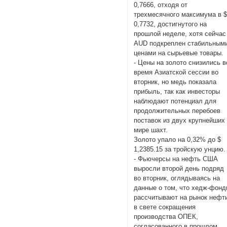
0,7666, отходя от
трехмесячного максимума в 
0,7732, достигнутого на
прошлой неделе, хотя сейчас
AUD подкреплен стабильным
ценами на сырьевые товары.
- Цены на золото снизились в
время Азиатской сессии во
вторник, но медь показала
прибыль, так как инвесторы
наблюдают потенциал для
продолжительных перебоев
поставок из двух крупнейших
мире шахт.
Золото упало на 0,32% до $
1,2385.15 за тройскую унцию.
- Фьючерсы на нефть США
выросли второй день подряд
во вторник, оглядываясь на
данные о том, что хедж-фон
рассчитывают на рынок нефт
в свете сокращения
производства ОПЕК,
согласованного в прошлом