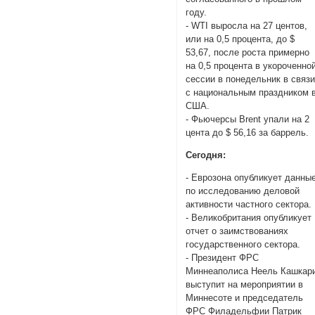
году.
- WTI выросла на 27 центов,
или на 0,5 процента, до $
53,67, после роста примерно
на 0,5 процента в укороченно
сессии в понедельник в связ
с национальным праздником 
США.
- Фьючерсы Brent упали на 2
цента до $ 56,16 за баррель.
Сегодня:
- Еврозона опубликует данны
по исследованию деловой
активности частного сектора.
- Великобритания опубликует
отчет о заимствованиях
государственного сектора.
- Президент ФРС
Миннеаполиса Неель Кашкар
выступит на мероприятии в
Миннесоте и председатель
ФРС Филадельфии Патрик