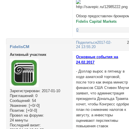
Обзор предоставлен брокеро
Fidelis Capital Markets
0
Поделиться
2017-02-
FidelisCM
24 13:55:20
Активный участник
Основные события на
24.02.2017
- Доллар вырос в пятницу в
ходе азиатской торговой,
после того как вчера министр
финансов США Стивен Мнуч
Зарегистрирован
: 2017-01-10
заявил, что администрация
Приглашений:
0
президента Дональда Трампа
Сообщений:
54
хочет, чтобы Конгресс одобр
Уважение:
[+0/-0]
план по снижению налогов к
Позитив:
[+0/-0]
августу, а инвесторы
Провел на форуме:
24 минуты
оценивают перспективы
Последний визит:
повышения ставок