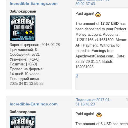
Incredible-Earnings.com
30 02:37:43
Заблокирован
Paid again!
The amount of
17.37 USD
has
been deposited to your Perfect
Money account. Accounts:
U12811166->U1651590. Memo:
Зарегистрирован
: 2016-02-28
API Payment. Withdraw to
Приглашений:
0
IncredibleEarnings from
Сообщений:
5721
ApexInvestCenter.com.. Date:
Уважение:
[+1/-0]
23:37 29.01.17. Batch:
Позитив:
[+0/-0]
162061023.
Провел на форуме:
14 дней 10 часов
0
Последний визит:
2025-04-01 13:59:38
Поделиться
2017-01-
Incredible-Earnings.com
31 16:41:23
Заблокирован
Paid again!
The amount of 6 USD has been