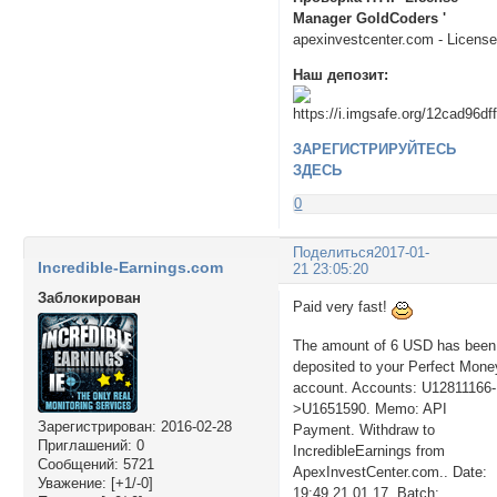
Manager GoldCoders '
apexinvestcenter.com - Licens
Наш депозит:
ЗАРЕГИСТРИРУЙТЕСЬ
ЗДЕСЬ
0
Поделиться
2017-01-
Incredible-Earnings.com
21 23:05:20
Заблокирован
Paid very fast!
The amount of 6 USD has been
deposited to your Perfect Mone
account. Accounts: U12811166-
>U1651590. Memo: API
Зарегистрирован
: 2016-02-28
Payment. Withdraw to
Приглашений:
0
IncredibleEarnings from
Сообщений:
5721
ApexInvestCenter.com.. Date:
Уважение:
[+1/-0]
19:49 21.01.17. Batch: