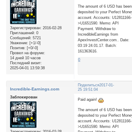
The amount of 6 USD has been
deposited to your Perfect Mone
account. Accounts: U12811166-
>U1651590. Memo: API
Зарегистрирован
: 2016-02-28
Payment. Withdraw to
Приглашений:
0
IncredibleEarnings from
Сообщений:
5721
ApexInvestCenter.com.. Date:
Уважение:
[+1/-0]
03:19 24.01.17. Batch:
Позитив:
[+0/-0]
161363616.
Провел на форуме:
14 дней 10 часов
0
Последний визит:
2025-04-01 13:59:38
Поделиться
2017-01-
Incredible-Earnings.com
25 19:51:04
Заблокирован
Paid again!
The amount of 6 USD has been
deposited to your Perfect Mone
account. Accounts: U12811166-
>U1651590. Memo: API
Зарегистрирован
: 2016-02-28