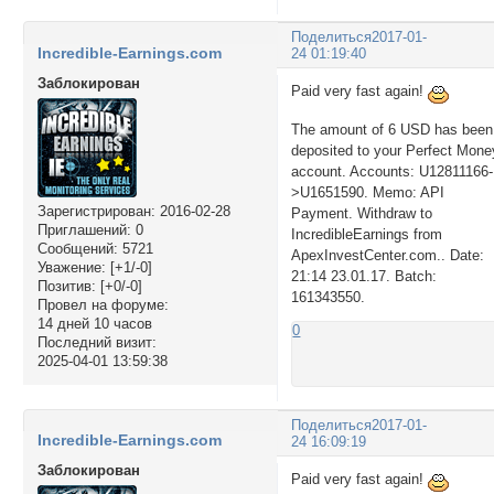
Поделиться
2017-01-
Incredible-Earnings.com
24 01:19:40
Заблокирован
Paid very fast again!
The amount of 6 USD has been
deposited to your Perfect Mone
account. Accounts: U12811166-
>U1651590. Memo: API
Зарегистрирован
: 2016-02-28
Payment. Withdraw to
Приглашений:
0
IncredibleEarnings from
Сообщений:
5721
ApexInvestCenter.com.. Date:
Уважение:
[+1/-0]
21:14 23.01.17. Batch:
Позитив:
[+0/-0]
161343550.
Провел на форуме:
14 дней 10 часов
0
Последний визит:
2025-04-01 13:59:38
Поделиться
2017-01-
Incredible-Earnings.com
24 16:09:19
Заблокирован
Paid very fast again!