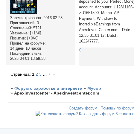
deposited to your Perfect Mone
account. Accounts: U12811166-
>U1651590. Memo: API
Зарегистрирован
: 2016-02-28
Payment. Withdraw to
Приглашений:
0
IncredibleEarnings from
Сообщений:
5721
ApexInvestCenter.com.. Date:
Уважение:
[+1/-0]
12:35 31.01.17. Batch:
Позитив:
[+0/-0]
162247777.
Провел на форуме:
14 дней 10 часов
0
Последний визит:
2025-04-01 13:59:38
Страница:
1
2
3
…
7
»
»
Форум о заработке в интернете
»
Мусор
»
Apexinvestcenter - Apexinvestcenter.com
Создать форум
|
Помощь по фору