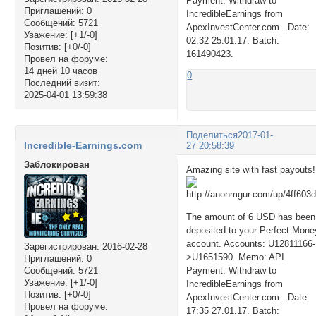
Payment. Withdraw to
Приглашений:
0
IncredibleEarnings from
Сообщений:
5721
ApexInvestCenter.com.. Date:
Уважение:
[+1/-0]
02:32 25.01.17. Batch:
Позитив:
[+0/-0]
161490423.
Провел на форуме:
14 дней 10 часов
0
Последний визит:
2025-04-01 13:59:38
Поделиться
2017-01-
Incredible-Earnings.com
27 20:58:39
Заблокирован
Amazing site with fast payouts
The amount of 6 USD has been
deposited to your Perfect Mone
account. Accounts: U12811166-
Зарегистрирован
: 2016-02-28
>U1651590. Memo: API
Приглашений:
0
Сообщений:
5721
Payment. Withdraw to
Уважение:
[+1/-0]
IncredibleEarnings from
Позитив:
[+0/-0]
ApexInvestCenter.com.. Date:
Провел на форуме:
17:35 27.01.17. Batch: