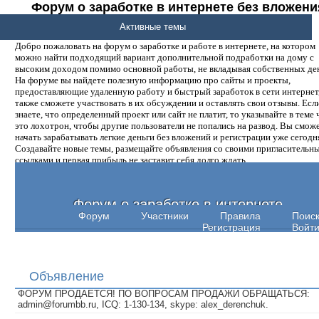
Форум о заработке в интернете без вложени
денег.
Активные темы
Добро пожаловать на форум о заработке и работе в интернете, на котором
можно найти подходящий вариант дополнительной подработки на дому с
высоким доходом помимо основной работы, не вкладывая собственных ден
На форуме вы найдете полезную информацию про сайты и проекты,
предоставляющие удаленную работу и быстрый заработок в сети интернет,
также сможете участвовать в их обсуждении и оставлять свои отзывы. Есл
знаете, что определенный проект или сайт не платит, то указывайте в теме 
это лохотрон, чтобы другие пользователи не попались на развод. Вы смож
начать зарабатывать легкие деньги без вложений и регистрации уже сегодн
Создавайте новые темы, размещайте объявления со своими пригласительн
ссылками и первая прибыль не заставит себя долго ждать.
Форум о заработке в интернете
Форум
Участники
Правила
Поис
Регистрация
Войт
Объявление
ФОРУМ ПРОДАЕТСЯ! ПО ВОПРОСАМ ПРОДАЖИ ОБРАЩАТЬСЯ:
admin@forumbb.ru, ICQ: 1-130-134, skype: alex_derenchuk.