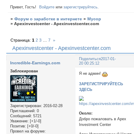
Привет, Гость!
Войдите
или
зарегистрируйтесь
.
»
Форум о заработке в интернете
»
Мусор
»
Apexinvestcenter - Apexinvestcenter.com
Страница:
1
2
3
…
7
»
Apexinvestcenter - Apexinvestcenter.com
Поделиться
2017-01-
Incredible-Earnings.com
20 00:25:12
Заблокирован
Я не админ!
ЗАРЕГИСТРИРУЙТЕСЬ
ЗДЕСЬ
Зарегистрирован
: 2016-02-28
Приглашений:
0
Около:
Сообщений:
5721
Добро пожаловать в Apex
Уважение:
[+1/-0]
Investment Center
Позитив:
[+0/-0]
Провел на форуме: