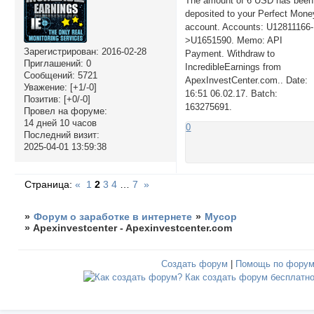
The amount of 6 USD has been
deposited to your Perfect Mone
account. Accounts: U12811166-
>U1651590. Memo: API
Зарегистрирован
: 2016-02-28
Payment. Withdraw to
Приглашений:
0
IncredibleEarnings from
Сообщений:
5721
ApexInvestCenter.com.. Date:
Уважение:
[+1/-0]
16:51 06.02.17. Batch:
Позитив:
[+0/-0]
163275691.
Провел на форуме:
14 дней 10 часов
0
Последний визит:
2025-04-01 13:59:38
Страница:
«
1
2
3
4
…
7
»
»
Форум о заработке в интернете
»
Мусор
»
Apexinvestcenter - Apexinvestcenter.com
Создать форум
|
Помощь по фору