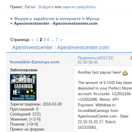
Привет, Гость!
Войдите
или
зарегистрируйтесь
.
»
Форум о заработке в интернете
»
Мусор
»
Apexinvestcenter - Apexinvestcenter.com
Страница:
«
1
2
3
4
…
7
»
Apexinvestcenter - Apexinvestcenter.com
Поделиться
2017-02-
Incredible-Earnings.com
01 00:58:45
Заблокирован
Another fast payout here!
The amount of 6 USD has been
deposited to your Perfect Mone
account. Accounts: U12811166-
>U1651590. Memo: API
Зарегистрирован
: 2016-02-28
Payment. Withdraw to
Приглашений:
0
IncredibleEarnings from
Сообщений:
5721
ApexInvestCenter.com.. Date:
Уважение:
[+1/-0]
22:10 31.01.17. Batch:
Позитив:
[+0/-0]
162315061.
Провел на форуме: