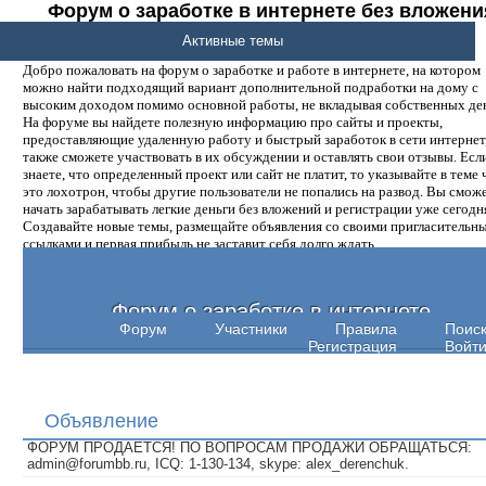
Форум о заработке в интернете без вложени
денег.
Активные темы
Добро пожаловать на форум о заработке и работе в интернете, на котором
можно найти подходящий вариант дополнительной подработки на дому с
высоким доходом помимо основной работы, не вкладывая собственных ден
На форуме вы найдете полезную информацию про сайты и проекты,
предоставляющие удаленную работу и быстрый заработок в сети интернет,
также сможете участвовать в их обсуждении и оставлять свои отзывы. Есл
знаете, что определенный проект или сайт не платит, то указывайте в теме 
это лохотрон, чтобы другие пользователи не попались на развод. Вы смож
начать зарабатывать легкие деньги без вложений и регистрации уже сегодн
Создавайте новые темы, размещайте объявления со своими пригласительн
ссылками и первая прибыль не заставит себя долго ждать.
Форум о заработке в интернете
Форум
Участники
Правила
Поис
Регистрация
Войт
Объявление
ФОРУМ ПРОДАЕТСЯ! ПО ВОПРОСАМ ПРОДАЖИ ОБРАЩАТЬСЯ:
admin@forumbb.ru, ICQ: 1-130-134, skype: alex_derenchuk.