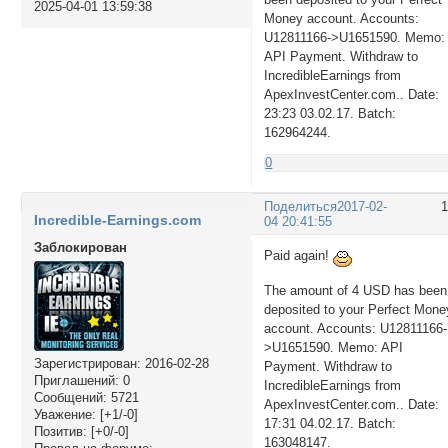
2025-04-01 13:59:38
Money account. Accounts:
U12811166->U1651590. Memo:
API Payment. Withdraw to
IncredibleEarnings from
ApexInvestCenter.com.. Date:
23:23 03.02.17. Batch:
162964244.
0
Поделиться
2017-02-
Incredible-Earnings.com
04 20:41:55
Заблокирован
Paid again!
The amount of 4 USD has been
deposited to your Perfect Mone
account. Accounts: U12811166-
>U1651590. Memo: API
Зарегистрирован
: 2016-02-28
Payment. Withdraw to
Приглашений:
0
IncredibleEarnings from
Сообщений:
5721
ApexInvestCenter.com.. Date:
Уважение:
[+1/-0]
17:31 04.02.17. Batch:
Позитив:
[+0/-0]
163048147.