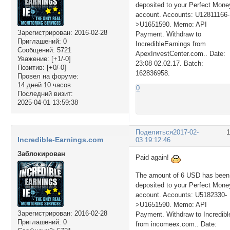
deposited to your Perfect Mone
account. Accounts: U12811166-
>U1651590. Memo: API
Зарегистрирован
: 2016-02-28
Payment. Withdraw to
Приглашений:
0
IncredibleEarnings from
Сообщений:
5721
ApexInvestCenter.com.. Date:
Уважение:
[+1/-0]
23:08 02.02.17. Batch:
Позитив:
[+0/-0]
162836958.
Провел на форуме:
14 дней 10 часов
0
Последний визит:
2025-04-01 13:59:38
Поделиться
2017-02-
Incredible-Earnings.com
03 19:12:46
Заблокирован
Paid again!
The amount of 6 USD has been
deposited to your Perfect Mone
account. Accounts: U5182330-
>U1651590. Memo: API
Зарегистрирован
: 2016-02-28
Payment. Withdraw to Incredibl
Приглашений:
0
from incomeex.com.. Date: