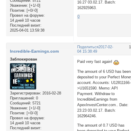
Сообщений:
5721
16:27 03.02.17. Batch:
Уважение:
[+1/-0]
162925963.
Позитив:
[+0/-0]
Провел на форуме:
0
14 дней 10 часов
Последний визит:
2025-04-01 13:59:38
Поделиться
2017-02-
Incredible-Earnings.com
04 15:38:49
Заблокирован
Paid very fast again!
The amount of 6 USD has been
deposited to your Perfect Mone
account. Accounts: U12811166-
>U1651590. Memo: API
Зарегистрирован
: 2016-02-28
Payment. Withdraw to
Приглашений:
0
IncredibleEarnings from
Сообщений:
5721
ApexInvestCenter.com.. Date:
Уважение:
[+1/-0]
23:23 03.02.17. Batch:
Позитив:
[+0/-0]
162964246.
Провел на форуме:
14 дней 10 часов
The amount of 0.7 USD has
Последний визит:
been deposited to your Perfect