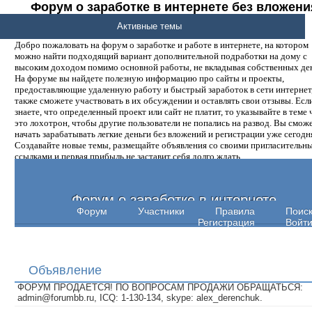
Форум о заработке в интернете без вложени
денег.
Активные темы
Добро пожаловать на форум о заработке и работе в интернете, на котором
можно найти подходящий вариант дополнительной подработки на дому с
высоким доходом помимо основной работы, не вкладывая собственных ден
На форуме вы найдете полезную информацию про сайты и проекты,
предоставляющие удаленную работу и быстрый заработок в сети интернет,
также сможете участвовать в их обсуждении и оставлять свои отзывы. Есл
знаете, что определенный проект или сайт не платит, то указывайте в теме 
это лохотрон, чтобы другие пользователи не попались на развод. Вы смож
начать зарабатывать легкие деньги без вложений и регистрации уже сегодн
Создавайте новые темы, размещайте объявления со своими пригласительн
ссылками и первая прибыль не заставит себя долго ждать.
Форум о заработке в интернете
Форум
Участники
Правила
Поис
Регистрация
Войт
Объявление
ФОРУМ ПРОДАЕТСЯ! ПО ВОПРОСАМ ПРОДАЖИ ОБРАЩАТЬСЯ:
admin@forumbb.ru, ICQ: 1-130-134, skype: alex_derenchuk.