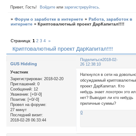
Привет, Гость!
Войдите
или
зарегистрируйтесь
.
»
Форум о заработке в интернете
»
Работа, заработок в
интернете
»
Криптовалютный проект ДарКапитал!!!!
Страница:
1
2
3
4
»
Криптовалютный проект ДарКапитал!!!!
Поделиться
2018-02-
GUS Hidding
26 12:38:10
Участник
Наткнулся в сети на довольн
Зарегистрирован
: 2018-02-20
обсуждаемый криптовалютны
Приглашений:
0
проект ДарКапитал. Кто
Сообщений:
12
нибудь знает лохотрон это ил
Уважение:
[+0/-0]
нет? Выводил ли кто нибудь
Позитив:
[+0/-0]
приличные суммы?
Провел на форуме:
27 минут
0
Последний визит:
2018-02-28 06:33:44