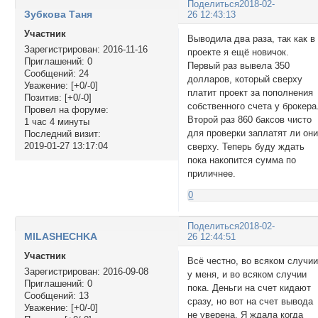
Поделиться
2018-02-
Зубкова Таня
26 12:43:13
Участник
Выводила два раза, так как в
Зарегистрирован
: 2016-11-16
проекте я ещё новичок.
Приглашений:
0
Первый раз вывела 350
Сообщений:
24
долларов, который сверху
Уважение:
[+0/-0]
платит проект за пополнения
Позитив:
[+0/-0]
собственного счета у брокера
Провел на форуме:
Второй раз 860 баксов чисто
1 час 4 минуты
для проверки заплатят ли он
Последний визит:
2019-01-27 13:17:04
сверху. Теперь буду ждать
пока накопится сумма по
приличнее.
0
Поделиться
2018-02-
MILASHECHKA
26 12:44:51
Участник
Всё честно, во всяком случи
Зарегистрирован
: 2016-09-08
у меня, и во всяком случии
Приглашений:
0
пока. Деньги на счет кидают
Сообщений:
13
сразу, но вот на счет вывода
Уважение:
[+0/-0]
не уверена. Я ждала когда