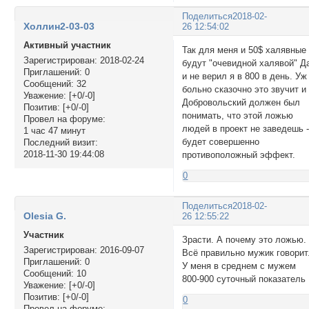
Поделиться
2018-02-
Холлин2-03-03
26 12:54:02
Активный участник
Так для меня и 50$ халявные
Зарегистрирован
: 2018-02-24
будут "очевидной халявой" Д
Приглашений:
0
и не верил я в 800 в день. Уж
Сообщений:
32
больно сказочно это звучит и
Уважение:
[+0/-0]
Добровольский должен был
Позитив:
[+0/-0]
понимать, что этой ложью
Провел на форуме:
людей в проект не заведешь 
1 час 47 минут
будет совершенно
Последний визит:
2018-11-30 19:44:08
противоположный эффект.
0
Поделиться
2018-02-
Olesia G.
26 12:55:22
Участник
Зрасти. А почему это ложью.
Зарегистрирован
: 2016-09-07
Всё правильно мужик говорит
Приглашений:
0
У меня в среднем с мужем
Сообщений:
10
800-900 суточный показатель
Уважение:
[+0/-0]
Позитив:
[+0/-0]
0
Провел на форуме: