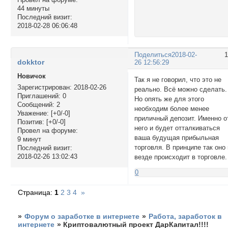
44 минуты
Последний визит:
2018-02-28 06:06:48
Поделиться
2018-02-
dokktor
26 12:56:29
Новичок
Так я не говорил, что это не
Зарегистрирован
: 2018-02-26
реально. Всё можно сделать.
Приглашений:
0
Но опять же для этого
Сообщений:
2
необходим более менее
Уважение:
[+0/-0]
приличный депозит. Именно о
Позитив:
[+0/-0]
него и будет отталкиваться
Провел на форуме:
ваша будущая прибыльная
9 минут
торговля. В принципе так оно
Последний визит:
2018-02-26 13:02:43
везде происходит в торговле.
0
Страница:
1
2
3
4
»
»
Форум о заработке в интернете
»
Работа, заработок в
интернете
»
Криптовалютный проект ДарКапитал!!!!