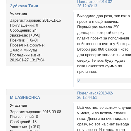
Поделиться
2018-02-
Зубкова Таня
26 12:43:13
Участник
Выводила два раза, так как в
Зарегистрирован
: 2016-11-16
проекте я ещё новичок.
Приглашений:
0
Первый раз вывела 350
Сообщений:
24
долларов, который сверху
Уважение:
[+0/-0]
платит проект за пополнения
Позитив:
[+0/-0]
собственного счета у брокера
Провел на форуме:
Второй раз 860 баксов чисто
1 час 4 минуты
для проверки заплатят ли он
Последний визит:
2019-01-27 13:17:04
сверху. Теперь буду ждать
пока накопится сумма по
приличнее.
0
Поделиться
2018-02-
MILASHECHKA
26 12:44:51
Участник
Всё честно, во всяком случи
Зарегистрирован
: 2016-09-08
у меня, и во всяком случии
Приглашений:
0
пока. Деньги на счет кидают
Сообщений:
13
сразу, но вот на счет вывода
Уважение:
[+0/-0]
не уверена. Я ждала когда