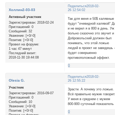
Поделиться
2018-02-
Холлин2-03-03
26 12:54:02
Активный участник
Так для меня и 50$ халявные
Зарегистрирован
: 2018-02-24
будут "очевидной халявой" Д
Приглашений:
0
и не верил я в 800 в день. Уж
Сообщений:
32
больно сказочно это звучит и
Уважение:
[+0/-0]
Добровольский должен был
Позитив:
[+0/-0]
понимать, что этой ложью
Провел на форуме:
людей в проект не заведешь 
1 час 47 минут
будет совершенно
Последний визит:
2018-11-30 19:44:08
противоположный эффект.
0
Поделиться
2018-02-
Olesia G.
26 12:55:22
Участник
Зрасти. А почему это ложью.
Зарегистрирован
: 2016-09-07
Всё правильно мужик говорит
Приглашений:
0
У меня в среднем с мужем
Сообщений:
10
800-900 суточный показатель
Уважение:
[+0/-0]
Позитив:
[+0/-0]
0
Провел на форуме: