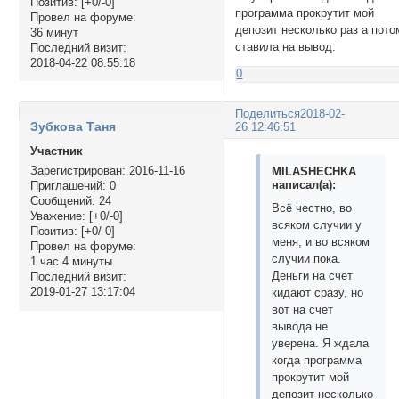
Позитив:
[+0/-0]
программа прокрутит мой
Провел на форуме:
депозит несколько раз а пото
36 минут
ставила на вывод.
Последний визит:
2018-04-22 08:55:18
0
Поделиться
2018-02-
Зубкова Таня
26 12:46:51
Участник
Зарегистрирован
: 2016-11-16
MILASHECHKA
написал(а):
Приглашений:
0
Сообщений:
24
Всё честно, во
Уважение:
[+0/-0]
всяком случии у
Позитив:
[+0/-0]
меня, и во всяком
Провел на форуме:
случии пока.
1 час 4 минуты
Деньги на счет
Последний визит:
2019-01-27 13:17:04
кидают сразу, но
вот на счет
вывода не
уверена. Я ждала
когда программа
прокрутит мой
депозит несколько