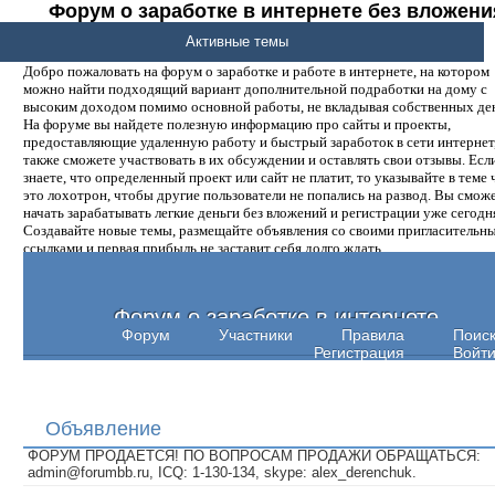
Форум о заработке в интернете без вложени
денег.
Активные темы
Добро пожаловать на форум о заработке и работе в интернете, на котором
можно найти подходящий вариант дополнительной подработки на дому с
высоким доходом помимо основной работы, не вкладывая собственных ден
На форуме вы найдете полезную информацию про сайты и проекты,
предоставляющие удаленную работу и быстрый заработок в сети интернет,
также сможете участвовать в их обсуждении и оставлять свои отзывы. Есл
знаете, что определенный проект или сайт не платит, то указывайте в теме 
это лохотрон, чтобы другие пользователи не попались на развод. Вы смож
начать зарабатывать легкие деньги без вложений и регистрации уже сегодн
Создавайте новые темы, размещайте объявления со своими пригласительн
ссылками и первая прибыль не заставит себя долго ждать.
Форум о заработке в интернете
Форум
Участники
Правила
Поис
Регистрация
Войт
Объявление
ФОРУМ ПРОДАЕТСЯ! ПО ВОПРОСАМ ПРОДАЖИ ОБРАЩАТЬСЯ:
admin@forumbb.ru, ICQ: 1-130-134, skype: alex_derenchuk.