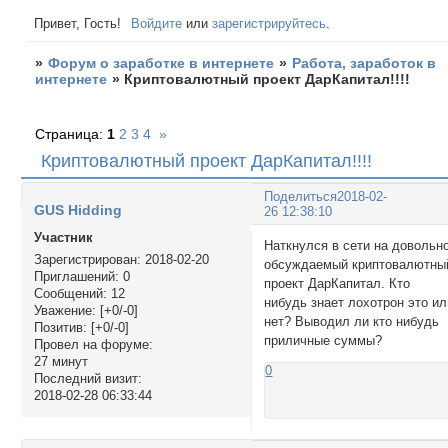
Привет, Гость!
Войдите
или
зарегистрируйтесь
.
»
Форум о заработке в интернете
»
Работа, заработок в
интернете
»
Криптовалютный проект ДарКапитал!!!!
Страница:
1
2
3
4
»
Криптовалютный проект ДарКапитал!!!!
Поделиться
2018-02-
GUS Hidding
26 12:38:10
Участник
Наткнулся в сети на довольн
Зарегистрирован
: 2018-02-20
обсуждаемый криптовалютны
Приглашений:
0
проект ДарКапитал. Кто
Сообщений:
12
нибудь знает лохотрон это ил
Уважение:
[+0/-0]
нет? Выводил ли кто нибудь
Позитив:
[+0/-0]
приличные суммы?
Провел на форуме:
27 минут
0
Последний визит:
2018-02-28 06:33:44