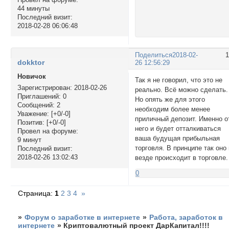
44 минуты
Последний визит:
2018-02-28 06:06:48
Поделиться
2018-02-
dokktor
26 12:56:29
Новичок
Так я не говорил, что это не
Зарегистрирован
: 2018-02-26
реально. Всё можно сделать.
Приглашений:
0
Но опять же для этого
Сообщений:
2
необходим более менее
Уважение:
[+0/-0]
приличный депозит. Именно о
Позитив:
[+0/-0]
него и будет отталкиваться
Провел на форуме:
ваша будущая прибыльная
9 минут
торговля. В принципе так оно
Последний визит:
2018-02-26 13:02:43
везде происходит в торговле.
0
Страница:
1
2
3
4
»
»
Форум о заработке в интернете
»
Работа, заработок в
интернете
»
Криптовалютный проект ДарКапитал!!!!