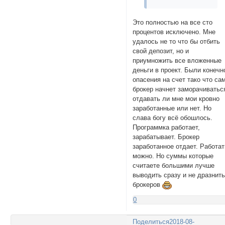
Это полностью на все сто
процентов исключено. Мне
удалось не то что бы отбить
свой депозит, но и
приумножить все вложенные
деньги в проект. Были конечн
опасения на счет тако что са
брокер начнет заморачиватьс
отдавать ли мне мои кровно
заработанные или нет. Но
слава богу всё обошлось.
Программка работает,
зарабатывает. Брокер
заработанное отдает. Работат
можно. Но суммы которые
считаете большими лучше
выводить сразу и не дразнит
брокеров
0
Поделиться
2018-08-