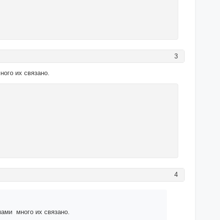
3
ного их связано.
4
мами много их связано.