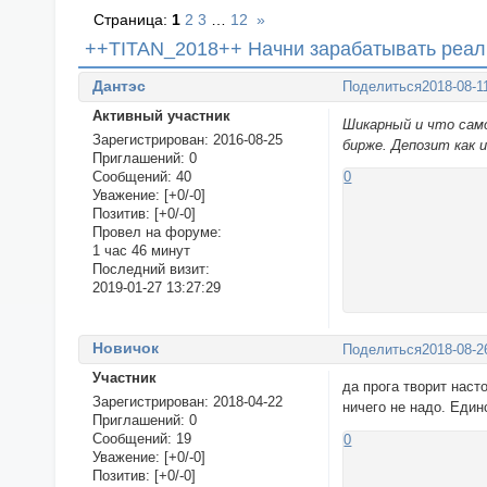
Страница:
1
2
3
…
12
»
++TITAN_2018++ Начни зарабатывать реаль
Дантэс
Поделиться
2018-08-1
Активный участник
Шикарный и что само
Зарегистрирован
: 2016-08-25
бирже. Депозит как 
Приглашений:
0
Сообщений:
40
0
Уважение:
[+0/-0]
Позитив:
[+0/-0]
Провел на форуме:
1 час 46 минут
Последний визит:
2019-01-27 13:27:29
Новичок
Поделиться
2018-08-2
Участник
да прога творит наст
Зарегистрирован
: 2018-04-22
ничего не надо. Един
Приглашений:
0
Сообщений:
19
0
Уважение:
[+0/-0]
Позитив:
[+0/-0]