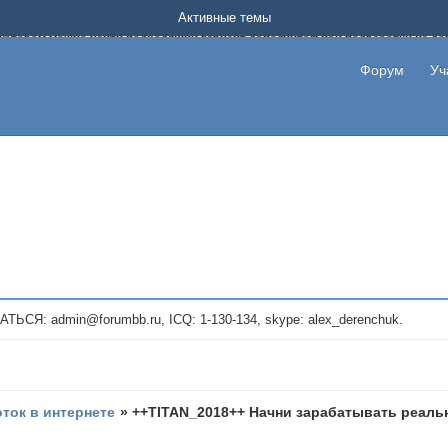
Форум о заработке в интернете без вложения денег.
Активные темы
на котором можно найти подходящий вариант дополнительной подработки на д
про сайты и проекты, предоставляющие удаленную работу и быстрый заработок
т или сайт не платит, то указывайте в теме что это лохотрон, чтобы другие по
Форум
Уч
те новые темы, размещайте объявления со своими пригласительными ссылками и
admin@forumbb.ru, ICQ: 1-130-134, skype: alex_derenchuk.
оток в интернете
»
++TITAN_2018++ Начни зарабатывать реальн