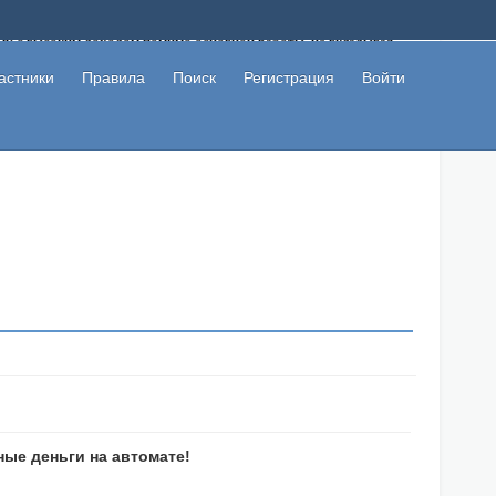
ому с высоким доходом помимо основной работы, не вкладывая
 в сети интернет, а также сможете участвовать в их обсуждении
льзователи не попались на развод. Вы сможете начать зарабатывать
астники
Правила
Поиск
Регистрация
Войти
 первая прибыль не заставит себя долго ждать.
ые деньги на автомате!