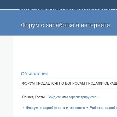
Добро пожаловать на форум о заработке и работе в интернете, 
собственных денег. На форуме вы найдете полезную информацию 
и оставлять свои отзывы. Если вы знаете, что определенный проек
легкие деньги без вложений и регистрации уже сегодня. Создавай
Форум о заработке в интернете
Объявление
ФОРУМ ПРОДАЕТСЯ! ПО ВОПРОСАМ ПРОДАЖИ ОБРАЩАТЬСЯ: 
Привет, Гость!
Войдите
или
зарегистрируйтесь
.
»
Форум о заработке в интернете
»
Работа, зараб