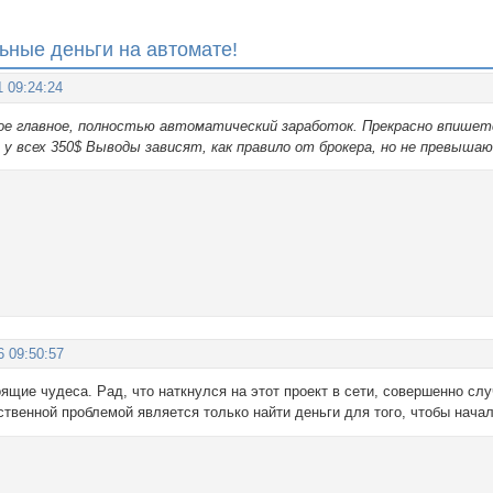
ные деньги на автомате!
1 09:24:24
е главное, полностью автоматический заработок. Прекрасно впишетс
и у всех 350$ Выводы зависят, как правило от брокера, но не превыш
6 09:50:57
оящие чудеса. Рад, что наткнулся на этот проект в сети, совершенно слу
ственной проблемой является только найти деньги для того, чтобы начал