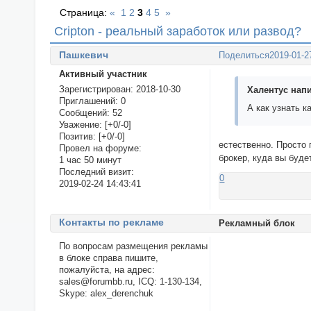
Страница:
«
1
2
3
4
5
»
Cripton - реальный заработок или развод?
Пашкевич
Поделиться
2019-01-2
Активный участник
Зарегистрирован
: 2018-10-30
Халентус напи
Приглашений:
0
А как узнать к
Сообщений:
52
Уважение:
[+0/-0]
Позитив:
[+0/-0]
естественно. Просто 
Провел на форуме:
брокер, куда вы буде
1 час 50 минут
Последний визит:
0
2019-02-24 14:43:41
Контакты по рекламе
Рекламный блок
По вопросам размещения рекламы
в блоке справа пишите,
пожалуйста, на адрес:
sales@forumbb.ru, ICQ: 1-130-134,
Skype: alex_derenchuk