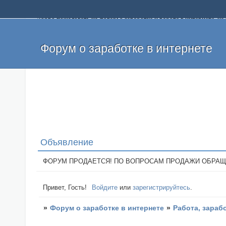
Добро пожаловать на форум о заработке и работе в интернете, 
собственных денег. На форуме вы найдете полезную информацию 
и оставлять свои отзывы. Если вы знаете, что определенный проек
легкие деньги без вложений и регистрации уже сегодня. Создавай
Форум о заработке в интернете
Объявление
ФОРУМ ПРОДАЕТСЯ! ПО ВОПРОСАМ ПРОДАЖИ ОБРАЩАТЬСЯ: 
Привет, Гость!
Войдите
или
зарегистрируйтесь
.
»
Форум о заработке в интернете
»
Работа, зараб