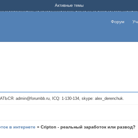
Форум о заработке в интернете без вложения денег.
Активные темы
на котором можно найти подходящий вариант дополнительной подработки на д
про сайты и проекты, предоставляющие удаленную работу и быстрый заработок
т или сайт не платит, то указывайте в теме что это лохотрон, чтобы другие по
Форум
Уч
те новые темы, размещайте объявления со своими пригласительными ссылками и
admin@forumbb.ru, ICQ: 1-130-134, skype: alex_derenchuk.
оток в интернете
»
Cripton - реальный заработок или развод?