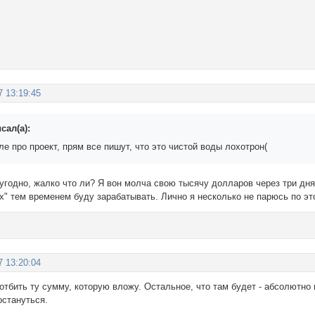
7 13:19:45
сал(а):
ле про проект, прям все пишут, что это чистой воды лохотрон(
 угодно, жалко что ли? Я вон молча свою тысячу долларов через три дн
ох" тем временем буду зарабатывать. Лично я несколько не парюсь по эт
7 13:20:04
отбить ту сумму, которую вложу. Остальное, что там будет - абсолютно 
остануться.