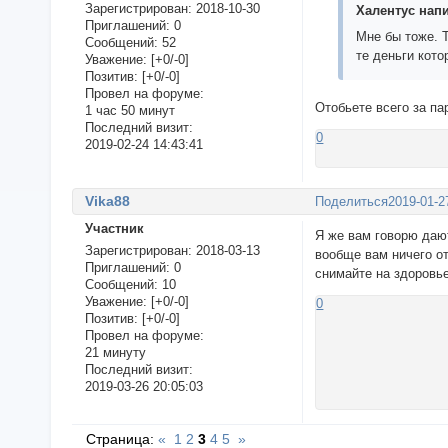
Зарегистрирован
: 2018-10-30
Халентус напи
Приглашений:
0
Мне бы тоже. Т
Сообщений:
52
те деньги кото
Уважение:
[+0/-0]
Позитив:
[+0/-0]
Провел на форуме:
Отобьете всего за па
1 час 50 минут
Последний визит:
0
2019-02-24 14:43:41
Vika88
Поделиться
2019-01-2
Участник
Я же вам говорю дают
Зарегистрирован
: 2018-03-13
вообще вам ничего от
Приглашений:
0
снимайте на здоровье
Сообщений:
10
Уважение:
[+0/-0]
0
Позитив:
[+0/-0]
Провел на форуме:
21 минуту
Последний визит:
2019-03-26 20:05:03
Страница:
«
1
2
3
4
5
»