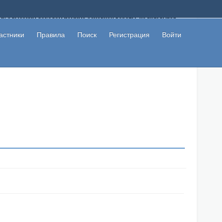
ому с высоким доходом помимо основной работы, не вкладывая
 в сети интернет, а также сможете участвовать в их обсуждении
льзователи не попались на развод. Вы сможете начать зарабатывать
астники
Правила
Поиск
Регистрация
Войти
 первая прибыль не заставит себя долго ждать.