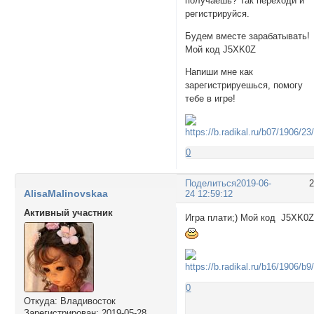
получаешь? Так переходи и
регистрируйся.
Будем вместе зарабатывать!
Мой код J5XK0Z
Напиши мне как
зарегистрируешься, помогу
тебе в игре!
0
Поделиться
2019-06-
AlisaMalinovskaa
24 12:59:12
Активный участник
Игра плати;) Мой код J5XK0
0
Откуда:
Владивосток
Зарегистрирован
: 2019-05-28