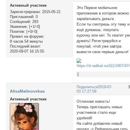
Активный участник
Это Первое мобильное
Зарегистрирован
: 2015-05-21
приложение в котором можно
Приглашений:
0
зарабатывать деньги.
Сообщений:
293
Если ты смотришь эту тему и
Уважение:
[+1/-0]
ещё думаешь: покупать
Позитив:
[+0/-0]
курочку или нет. То хватит уж
Провел на форуме:
думать! Регистрируйся и
8 часов 54 минуты
покупай, чтоб уже завтра
Последний визит:
2020-09-07 16:15:55
вывести свои первые деньги!
0
Поделиться
2019-07-
AlisaMalinovskaa
03 17:27:59
Активный участник
Отличная новость!
Теперь приглашать новых
участников стало еще
удобной!
На сайте добавлен новый
раздел -> Реферальная сеть.