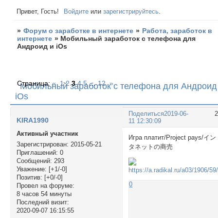
Привет, Гость!
Войдите
или
зарегистрируйтесь
.
»
Форум о заработке в интернете
»
Работа, заработок в
интернете
»
Мобильный заработок с телефона для
Андроид и iOs
Страница:
«
1
2
3
4
5
…
12
»
Мобильный заработок с телефона для Андроид
iOs
Поделиться
2019-06-
KIRA1990
11 12:30:09
Активный участник
Игра платит/Project pays/イン
Зарегистрирован
: 2015-05-21
タネットの商売
Приглашений:
0
Сообщений:
293
Уважение:
[+1/-0]
Позитив:
[+0/-0]
0
Провел на форуме:
8 часов 54 минуты
Последний визит:
2020-09-07 16:15:55