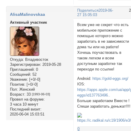
Поделиться
2019-06-
AlisaMalinovskaa
27 15:05:03
Активный участник
Всем уже не секрет что есть
мобильное приложение с
помощью которого можно
заработать в не зависимости
дома ты или на работе!
Хочешь поучаствовать в
таком легком и всем
Откуда:
Владивосток
доступным заработке так
Зарегистрирован
: 2019-05-28
переходи по ссылке!
Приглашений:
0
Сообщений:
52
Android:
https://gold-eggs.org/
Уважение:
[+0/-0]
IOS:
Позитив:
[+0/-0]
Пол:
Женский
https://apps.apple.com/ua/app/
Возраст:
33
[1993-06-03]
eggs/id137763496..
Провел на форуме:
Больше заработаем Вместе !
3 часа 10 минут
Спеши заработать деньжат!!!!
Последний визит:
2020-06-04 15:03:51
0