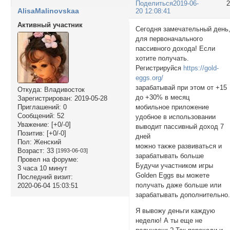
Поделиться
2019-06-
AlisaMalinovskaa
20 12:08:41
Активный участник
Сегодня замечательный день
для первоначального
пассивного дохода! Если
хотите получать.
Регистрируйся
https://gold-
eggs.org/
зарабатывай при этом от +15
Откуда:
Владивосток
до +30% в месяц
Зарегистрирован
: 2019-05-28
мобильное приложение
Приглашений:
0
Сообщений:
52
удобное в использовании
Уважение:
[+0/-0]
выводит пассивный доход 7
Позитив:
[+0/-0]
дней
Пол:
Женский
можно также развиваться и
Возраст:
33
[1993-06-03]
зарабатывать больше
Провел на форуме:
Будучи участником игры
3 часа 10 минут
Golden Eggs вы можете
Последний визит:
получать даже больше или
2020-06-04 15:03:51
зарабатывать дополнительно
Я вывожу деньги каждую
неделю! А ты еще не