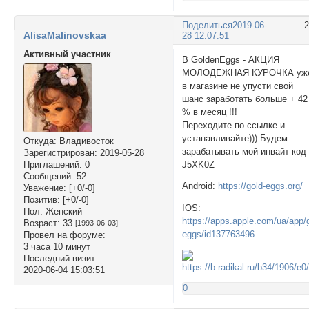
Поделиться
2019-06-
AlisaMalinovskaa
28 12:07:51
Активный участник
В GoldenEggs - АКЦИЯ
МОЛОДЕЖНАЯ КУРОЧКА уж
в магазине не упусти свой
шанс заработать больше + 42
% в месяц !!!
Переходите по ссылке и
устанавливайте))) Будем
Откуда:
Владивосток
зарабатывать мой инвайт ко
Зарегистрирован
: 2019-05-28
J5XK0Z
Приглашений:
0
Сообщений:
52
Android:
https://gold-eggs.org/
Уважение:
[+0/-0]
Позитив:
[+0/-0]
IOS:
Пол:
Женский
https://apps.apple.com/ua/app/
Возраст:
33
[1993-06-03]
eggs/id137763496..
Провел на форуме:
3 часа 10 минут
Последний визит:
2020-06-04 15:03:51
0