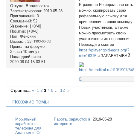
В разделе Реферальная сеть
Откуда:
Владивосток
можно, скопировать свою
Зарегистрирован
: 2019-05-28
реферальную ссылку для
Приглашений:
0
Сообщений:
52
привлечения в свою команду
Уважение:
[+0/-0]
Новых участников, а также
Позитив:
[+0/-0]
можно просмотреть своих
Пол:
Женский
участников и их пополнения!
Возраст:
33
[1993-06-03]
Переходи и смотри
Провел на форуме:
https://player.gold-eggs.org/?
3 часа 10 минут
ref=16315
и ЗАРАБАТЫВАЙ
Последний визит:
2020-06-04 15:03:51
0
Страница:
«
1
2
3
4
5
…
12
»
Похожие темы
Мобильный
Работа, заработок в
2019-05-28
заработок с
интернете
телефона для
Андроид и iOs