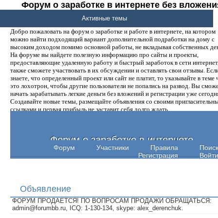
Форум о заработке в интернете без вложени
денег.
Активные темы
Добро пожаловать на форум о заработке и работе в интернете, на котором
можно найти подходящий вариант дополнительной подработки на дому с
высоким доходом помимо основной работы, не вкладывая собственных ден
На форуме вы найдете полезную информацию про сайты и проекты,
предоставляющие удаленную работу и быстрый заработок в сети интернет,
также сможете участвовать в их обсуждении и оставлять свои отзывы. Есл
знаете, что определенный проект или сайт не платит, то указывайте в теме 
это лохотрон, чтобы другие пользователи не попались на развод. Вы смож
начать зарабатывать легкие деньги без вложений и регистрации уже сегодн
Создавайте новые темы, размещайте объявления со своими пригласительн
ссылками и первая прибыль не заставит себя долго ждать.
Форум о заработке в интернете
Форум
Участники
Правила
Поис
Регистрация
Войт
Объявление
ФОРУМ ПРОДАЕТСЯ! ПО ВОПРОСАМ ПРОДАЖИ ОБРАЩАТЬСЯ:
admin@forumbb.ru, ICQ: 1-130-134, skype: alex_derenchuk.