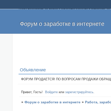
Добро пожаловать на форум о заработке и работе в интернете, 
собственных денег. На форуме вы найдете полезную информацию 
и оставлять свои отзывы. Если вы знаете, что определенный проек
легкие деньги без вложений и регистрации уже сегодня. Создавай
Форум о заработке в интернете
Объявление
ФОРУМ ПРОДАЕТСЯ! ПО ВОПРОСАМ ПРОДАЖИ ОБРАЩАТЬСЯ: 
Привет, Гость!
Войдите
или
зарегистрируйтесь
.
»
Форум о заработке в интернете
»
Работа, зараб