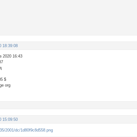
0 18:39:08
в 2020 16:43
87
д
85 $
ge org
0 15:09:50