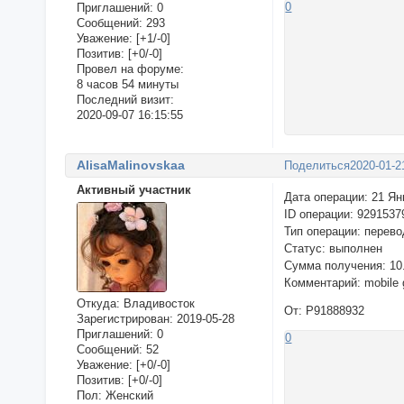
0
Приглашений:
0
Сообщений:
293
Уважение:
[+1/-0]
Позитив:
[+0/-0]
Провел на форуме:
8 часов 54 минуты
Последний визит:
2020-09-07 16:15:55
AlisaMalinovskaa
Поделиться
2020-01-2
Активный участник
Дата операции: 21 Ян
ID операции: 9291537
Тип операции: перево
Статус: выполнен
Сумма получения: 10
Комментарий: mobile 
Откуда:
Владивосток
От: P91888932
Зарегистрирован
: 2019-05-28
Приглашений:
0
0
Сообщений:
52
Уважение:
[+0/-0]
Позитив:
[+0/-0]
Пол:
Женский