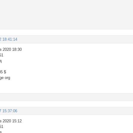
2 18:41:14
в 2020 18:30
51
д
85 $
ge org
7 15:37:06
в 2020 15:12
61
д