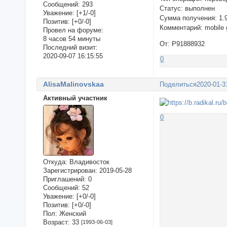
Сообщений:
293
Статус: выполнен
Уважение:
[+1/-0]
Сумма получения: 1.
Позитив:
[+0/-0]
Комментарий: mobile 
Провел на форуме:
8 часов 54 минуты
От: P91888932
Последний визит:
2020-09-07 16:15:55
0
AlisaMalinovskaa
Поделиться
2020-01-3
Активный участник
0
Откуда:
Владивосток
Зарегистрирован
: 2019-05-28
Приглашений:
0
Сообщений:
52
Уважение:
[+0/-0]
Позитив:
[+0/-0]
Пол:
Женский
Возраст:
33
[1993-06-03]