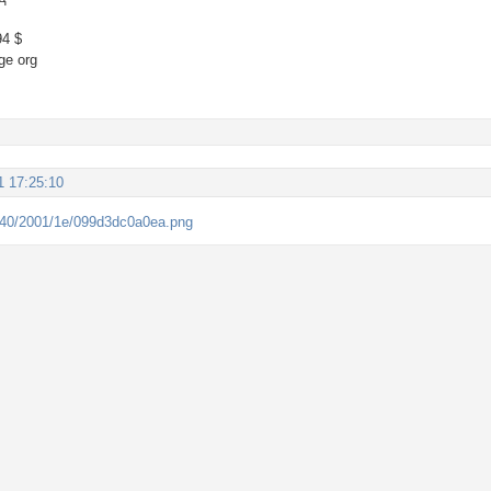
94 $
ge org
1 17:25:10