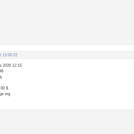
1 13:00:22
в 2020 12:15
98
д
.00 $
ge org