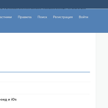
ому с высоким доходом помимо основной работы, не вкладывая
 в сети интернет, а также сможете участвовать в их обсуждении
льзователи не попались на развод. Вы сможете начать зарабатывать
астники
Правила
Поиск
Регистрация
Войти
 первая прибыль не заставит себя долго ждать.
оид и iOs