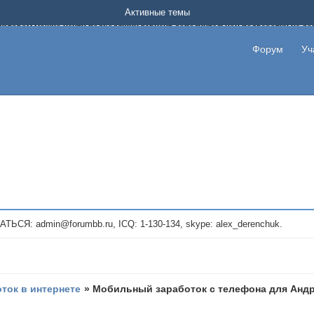
Форум о заработке в интернете без вложения денег.
Активные темы
на котором можно найти подходящий вариант дополнительной подработки на д
про сайты и проекты, предоставляющие удаленную работу и быстрый заработок
т или сайт не платит, то указывайте в теме что это лохотрон, чтобы другие по
Форум
Уч
те новые темы, размещайте объявления со своими пригласительными ссылками и
admin@forumbb.ru, ICQ: 1-130-134, skype: alex_derenchuk.
оток в интернете
»
Мобильный заработок с телефона для Андр