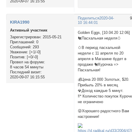
2020-09-07 16:15:55
Поделиться
2020-04-
KIRA1990
10 16:44:01
Активный участник
Golden Eggs, [10.04.20 12:06]
Зарегистрирован
: 2015-05-21
🐔Пасхальная неделя🥚
Приглашений:
0
Сообщений:
293
🥚В период пасхальной
Уважение:
[+1/-0]
недели с 11 апреля по 20
Позитив:
[+0/-0]
апреля в Магазине будет в
Провел на форуме:
продаже 🐔Курочка =>
8 часов 54 минуты
Пасхальная!
Последний визит:
2020-09-07 16:15:55
💰Цена 20 000 Золотых, $20.
Прибыль 20% в месяц
💎Доход каждые 5 минут.
‼️* Количество покупок Куроч
не ограничено
😜Хорошего радостного Вам
настроения!