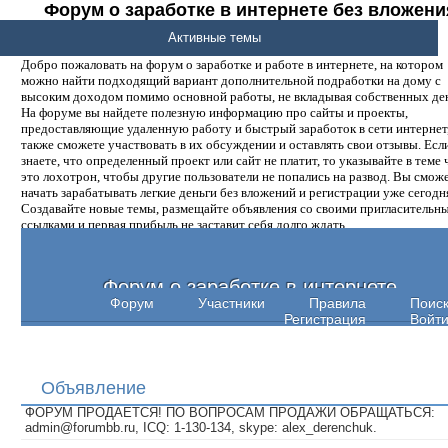
Форум о заработке в интернете без вложени
денег.
Активные темы
Добро пожаловать на форум о заработке и работе в интернете, на котором
можно найти подходящий вариант дополнительной подработки на дому с
высоким доходом помимо основной работы, не вкладывая собственных ден
На форуме вы найдете полезную информацию про сайты и проекты,
предоставляющие удаленную работу и быстрый заработок в сети интернет,
также сможете участвовать в их обсуждении и оставлять свои отзывы. Есл
знаете, что определенный проект или сайт не платит, то указывайте в теме 
это лохотрон, чтобы другие пользователи не попались на развод. Вы смож
начать зарабатывать легкие деньги без вложений и регистрации уже сегодн
Создавайте новые темы, размещайте объявления со своими пригласительн
ссылками и первая прибыль не заставит себя долго ждать.
Форум о заработке в интернете
Форум
Участники
Правила
Поис
Регистрация
Войт
Объявление
ФОРУМ ПРОДАЕТСЯ! ПО ВОПРОСАМ ПРОДАЖИ ОБРАЩАТЬСЯ:
admin@forumbb.ru, ICQ: 1-130-134, skype: alex_derenchuk.