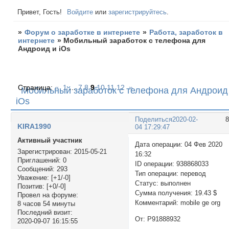
Привет, Гость!
Войдите
или
зарегистрируйтесь
.
»
Форум о заработке в интернете
»
Работа, заработок в
интернете
»
Мобильный заработок с телефона для
Андроид и iOs
Страница:
«
1
…
7
8
9
10
11
12
»
Мобильный заработок с телефона для Андроид
iOs
Поделиться
2020-02-
KIRA1990
04 17:29:47
Активный участник
Дата операции: 04 Фев 2020
Зарегистрирован
: 2015-05-21
16:32
Приглашений:
0
ID операции: 938868033
Сообщений:
293
Тип операции: перевод
Уважение:
[+1/-0]
Статус: выполнен
Позитив:
[+0/-0]
Сумма получения: 19.43 $
Провел на форуме:
Комментарий: mobile ge org
8 часов 54 минуты
Последний визит:
От: P91888932
2020-09-07 16:15:55