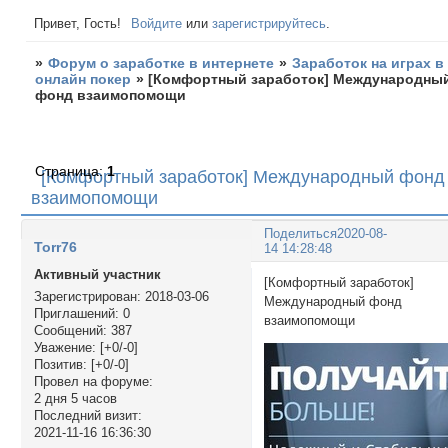
Привет, Гость!
Войдите
или
зарегистрируйтесь
.
»
Форум о заработке в интернете
»
Заработок на играх в
онлайн покер
»
[Комфортный заработок] Международны
фонд взаимопомощи
Страница:
1
[Комфортный заработок] Международный фонд
взаимопомощи
Поделиться
2020-08-
Torr76
14 14:28:48
Активный участник
[Комфортный заработок]
Зарегистрирован
: 2018-03-06
Международный фонд
Приглашений:
0
взаимопомощи
Сообщений:
387
Уважение:
[+0/-0]
Позитив:
[+0/-0]
Провел на форуме:
2 дня 5 часов
Последний визит:
2021-11-16 16:36:30