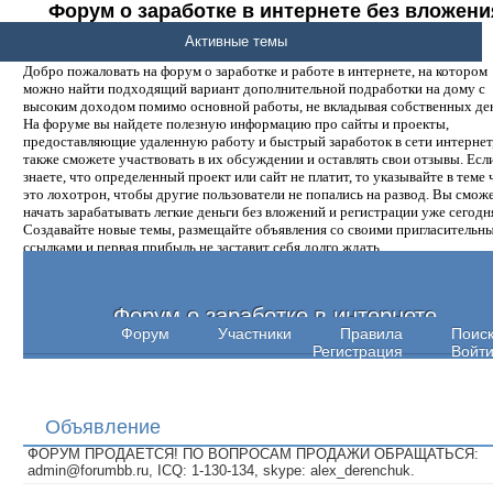
Форум о заработке в интернете без вложени
денег.
Активные темы
Добро пожаловать на форум о заработке и работе в интернете, на котором
можно найти подходящий вариант дополнительной подработки на дому с
высоким доходом помимо основной работы, не вкладывая собственных ден
На форуме вы найдете полезную информацию про сайты и проекты,
предоставляющие удаленную работу и быстрый заработок в сети интернет,
также сможете участвовать в их обсуждении и оставлять свои отзывы. Есл
знаете, что определенный проект или сайт не платит, то указывайте в теме 
это лохотрон, чтобы другие пользователи не попались на развод. Вы смож
начать зарабатывать легкие деньги без вложений и регистрации уже сегодн
Создавайте новые темы, размещайте объявления со своими пригласительн
ссылками и первая прибыль не заставит себя долго ждать.
Форум о заработке в интернете
Форум
Участники
Правила
Поис
Регистрация
Войт
Объявление
ФОРУМ ПРОДАЕТСЯ! ПО ВОПРОСАМ ПРОДАЖИ ОБРАЩАТЬСЯ:
admin@forumbb.ru, ICQ: 1-130-134, skype: alex_derenchuk.